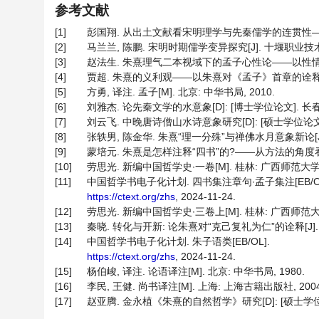
参考文献
[1]
彭国翔. 从出土文献看宋明理学与先秦儒学的连贯性——郭店与上博
[2]
马兰兰, 陈鹏. 宋明时期儒学变异探究[J]. 十堰职业技术学院学报
[3]
赵法生. 朱熹理气二本视域下的孟子心性论——以性情关系为中心
[4]
贾超. 朱熹的义利观——以朱熹对《孟子》首章的诠释为中心[J].
[5]
方勇, 译注. 孟子[M]. 北京: 中华书局, 2010.
[6]
刘雅杰. 论先秦文学的水意象[D]: [博士学位论文]. 长春:
[7]
刘云飞. 中晚唐诗僧山水诗意象研究[D]: [硕士学位论文].
[8]
张轶男, 陈金华. 朱熹“理一分殊”与禅佛水月意象新论[J]. 江汉
[9]
蒙培元. 朱熹是怎样注释“四书”的?——从方法的角度看[J]. 
[10]
劳思光. 新编中国哲学史∙一卷[M]. 桂林: 广西师范大学出
[11]
中国哲学书电子化计划. 四书集注章句∙孟子集注[EB/OL
https://ctext.org/zhs
, 2024-11-24.
[12]
劳思光. 新编中国哲学史∙三卷上[M]. 桂林: 广西师范大学
[13]
秦晓. 转化与开新: 论朱熹对“克己复礼为仁”的诠释[J]. 朱子学
[14]
中国哲学书电子化计划. 朱子语类[EB/OL].
https://ctext.org/zhs
, 2024-11-24.
[15]
杨伯峻, 译注. 论语译注[M]. 北京: 中华书局, 1980.
[16]
李民, 王健. 尚书译注[M]. 上海: 上海古籍出版社, 2004
[17]
赵亚腾. 金永植《朱熹的自然哲学》研究[D]: [硕士学位论文