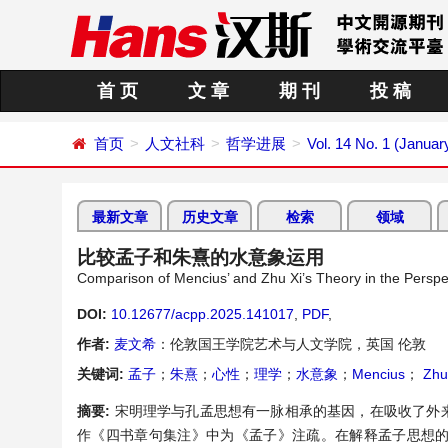
首 页
文 章
期 刊
投 稿
首页
人文社科
哲学进展
Vol. 14 No. 1 (Januar
最新文章
历史文章
检索
领域
比较孟子和朱熹的水意象运用
Comparison of Mencius’ and Zhu Xi’s Theory in the Perspe
DOI:
10.12677/acpp.2025.141017
,
PDF
,
作者:
麦文希
：伦敦国王学院艺术与人文学院，英国 伦敦
关键词:
孟子
；
朱熹
；
心性
；
理学
；
水意象
；
Mencius
；
Zhu
摘要:
宋明理学与孔孟思想有一脉相承的基因，在吸收了外来文
作《四书章句集注》中为《孟子》注疏。在解释孟子思想的