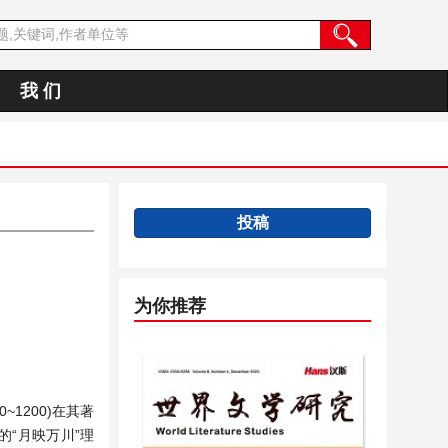
我 们
投稿
为你推荐
1200)在其著
“月映万川”理