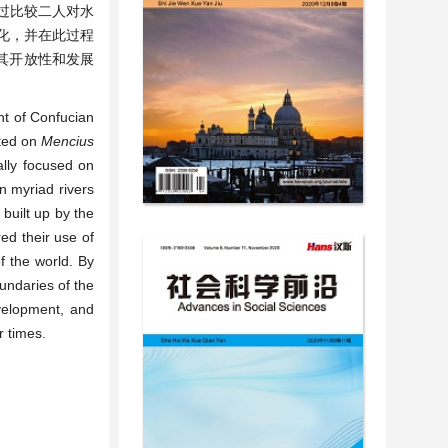
过比较二人对水
化，并在此过程
其开放性和发展
nt of Confucian
nted on
Mencius
ly focused on
in myriad rivers
uilt up by the
ed their use of
f the world. By
undaries of the
evelopment, and
r times.