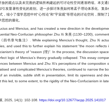
活开放的观点以及未完善的逻辑所构建起的可讨论性空间逐渐坍缩。本文通
却引发显著性变化的差别。进一步探讨朱熹如何将孟子理论体系化、复杂
，缩小了儒学思想中对“心性论”和“宇宙观”等理论的讨论空间，限制了
学思想的僵化。
cius and Mencius, and has created a new direction in the developme
 Influential Neo-Confucian philosopher Zhu Xi 朱熹 (1130~1200), comme
《四书章句集注》. While explaining Mencius’s thought, Zhu Xi actual
ries, and used this to further explain his statement “the moon reflects 
m’s theory of “reason (理)”. In the process, the discussion space b
erfect logic of Mencius’s theory gradually collapsed. This essay compar
erences between Mencius and Zhu Xi’s perceptions of the composition o
matised and complicated Mencius’s theories, continued to narrow the bo
f an invisible, subtle shift in presentation, limit its openness and d
 this led, to some extent, to the rigidity of the Neo-Confucianism in late
5, 14(1): 102-108.
https://doi.org/10.12677/acpp.2025.141017