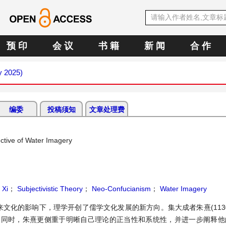
预 印
会 议
书 籍
新 闻
合 作
y 2025)
编委
投稿须知
文章处理费
ctive of Water Imagery
 Xi
；
Subjectivistic Theory
；
Neo-Confucianism
；
Water Imagery
化的影响下，理学开创了儒学文化发展的新方向。集大成者朱熹(1130~
同时，朱熹更侧重于明晰自己理论的正当性和系统性，并进一步阐释他的