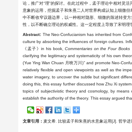
论，推广对“理”的探讨。在此过程中，孟子理论中相对灵
意象的运用，挖掘孟子和朱熹二人对世界构成认知上细微但
中不断收窄议题边界，以一种相对隐形、细微的陈述转变方式
性，以不断确立理论的权威性。这一定程度上导致了宋明理
Abstract:
The Neo-Confucianism has inherited from Confu
culture by absorbing the influences of foreign cultures.
《孟子》in his book,
Commentaries on the Four Books
clarifying the legitimacy and systematicity of his own theo
(Yue Ying Wan Chuan 月映万川)” and promote Neo-Confucianis
relatively flexible and open viewpoints as well as the imp
water imagery, to uncover the subtle but significant diff
doing this, this essay further discussed how Zhu Xi syste
topics of subjectivistic theory and cosmology, by means o
establish the authority of the theory. This essay argued that
文章引用：
麦文希. 比较孟子和朱熹的水意象运用[J]. 哲学进展, 202