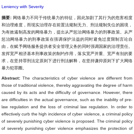
Leniency with Severity
摘要:
网络暴力不同于传统暴力的特征，因此加剧了其行为的危害程度
和治理难度，而现实治理存在前置法规制无力、刑法规制失位的困境，
为有效遏制高发的网络暴力，提出从严惩治网络暴力的刑事政策。从严
惩治网络暴力的刑事政策在强调保护法益的同时避免过度限制言论自
由，在赋予网络服务提供者安全管理义务的同时强调国家的治理责任。
发挥宽严相济基本刑事政策的制约作用，落实宽严并重、宽严有别的要
求，在坚持罪刑法定原则下进行刑法解释，在坚持谦抑原则下扩大网络
暴力犯罪圈。
Abstract:
The characteristics of cyber violence are different from
those of traditional violence, thereby aggravating the degree of harm
caused by its acts and the difficulty of governance. However, there
are difficulties in the actual governance, such as the inability of pre-
law regulation and the loss of criminal law regulation. In order to
effectively curb the high incidence of cyber violence, a criminal policy
of severely punishing cyber violence is proposed. The criminal policy
of severely punishing cyber violence emphasizes the protection of