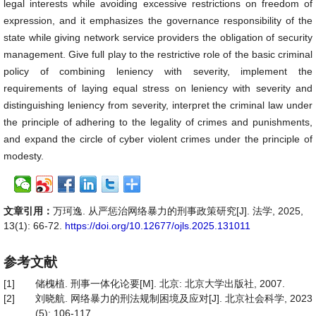
legal interests while avoiding excessive restrictions on freedom of
expression, and it emphasizes the governance responsibility of the
state while giving network service providers the obligation of security
management. Give full play to the restrictive role of the basic criminal
policy of combining leniency with severity, implement the
requirements of laying equal stress on leniency with severity and
distinguishing leniency from severity, interpret the criminal law under
the principle of adhering to the legality of crimes and punishments,
and expand the circle of cyber violent crimes under the principle of
modesty.
文章引用：
万珂逸. 从严惩治网络暴力的刑事政策研究[J]. 法学, 2025,
13(1): 66-72.
https://doi.org/10.12677/ojls.2025.131011
参考文献
[1]
储槐植. 刑事一体化论要[M]. 北京: 北京大学出版社, 2007.
[2]
刘晓航. 网络暴力的刑法规制困境及应对[J]. 北京社会科学, 2023
(5): 106-117.