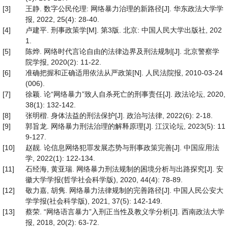
[3]
王静. 数字公民伦理: 网络暴力治理的新路径[J]. 华东政法大学学
报, 2022, 25(4): 28-40.
[4]
卢建平. 刑事政策学[M]. 第3版. 北京: 中国人民大学出版社, 202
1.
[5]
陈烨. 网络时代言论自由的法律边界及刑法规制[J]. 北京警察学
院学报, 2020(2): 11-22.
[6]
准确把握和正确适用依法从严政策[N]. 人民法院报, 2010-03-24
(006).
[7]
徐颖. 论“网络暴力”致人自杀死亡的刑事责任[J]. 政法论坛, 2020,
38(1): 132-142.
[8]
张明楷. 身体法益的刑法保护[J]. 政治与法律, 2022(6): 2-18.
[9]
郭旨龙. 网络暴力刑法治理的解释原理[J]. 江汉论坛, 2023(5): 11
9-127.
[10]
赵靓. 论信息网络犯罪发展态势与刑事政策完善[J]. 中国应用法
学, 2022(1): 122-134.
[11]
石经海, 黄亚瑞. 网络暴力刑法规制的困境分析与出路探究[J]. 安
徽大学学报(哲学社会科学版), 2020, 44(4): 78-89.
[12]
敬力嘉, 胡隽. 网络暴力法律规制的完善路径[J]. 中国人民公安大
学学报(社会科学版), 2021, 37(5): 142-149.
[13]
蔡荣. “网络语言暴力”入刑正当性及教义学分析[J]. 西南政法大学
报, 2018, 20(2): 63-72.