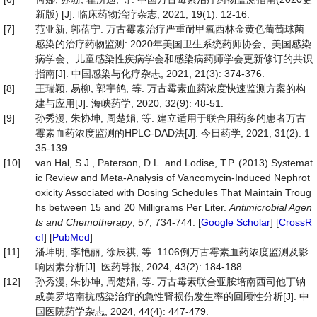
新版) [J]. 临床药物治疗杂志, 2021, 19(1): 12-16.
[7]
范亚新, 郭蓓宁. 万古霉素治疗严重耐甲氧西林金黄色葡萄球菌
感染的治疗药物监测: 2020年美国卫生系统药师协会、美国感染
病学会、儿童感染性疾病学会和感染病药师学会更新修订的共识
指南[J]. 中国感染与化疗杂志, 2021, 21(3): 374-376.
[8]
王瑞颖, 易柳, 郭宇鸽, 等. 万古霉素血药浓度快速监测方案的构
建与应用[J]. 海峡药学, 2020, 32(9): 48-51.
[9]
孙秀漫, 朱协坤, 周楚娟, 等. 建立适用于联合用药多的患者万古
霉素血药浓度监测的HPLC-DAD法[J]. 今日药学, 2021, 31(2): 1
35-139.
[10]
van Hal, S.J., Paterson, D.L. and Lodise, T.P. (2013) Systemat
ic Review and Meta-Analysis of Vancomycin-Induced Nephrot
oxicity Associated with Dosing Schedules That Maintain Troug
hs between 15 and 20 Milligrams Per Liter.
Antimicrobial Agen
ts and Chemotherapy
, 57, 734-744. [
Google Scholar
] [
CrossR
ef
] [
PubMed
]
[11]
潘坤明, 李艳丽, 徐辰祺, 等. 1106例万古霉素血药浓度监测及影
响因素分析[J]. 医药导报, 2024, 43(2): 184-188.
[12]
孙秀漫, 朱协坤, 周楚娟, 等. 万古霉素联合亚胺培南西司他丁钠
或美罗培南抗感染治疗的急性肾损伤发生率的回顾性分析[J]. 中
国医院药学杂志, 2024, 44(4): 447-479.