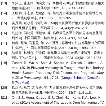
[13]
陈泳伍, 张圣雨, 胡晓文, 等. 两性霉素B脂质体致急性肾损伤相关
危险因素分析[J]. 医药导报, 2021, 40(3): 416-419.
[14]
王明明, 朱志会, 楚建杰, 等. 某院万古霉素临床使用合理性分析
[J]. 西北药学杂志, 2018, 33(5): 701-705.
[15]
吴月圆, 戴小花, 韩强, 等. 150例次腹膜透析相关腹膜炎病原菌耐
药性及预后分析[J]. 医药导报, 2024, 43(2): 287-291.
[16]
刘超梅, 闫晓芳, 宿瑞俊, 等. 临床常见多重耐药菌分布特点及耐
药性[J]. 中国国境卫生检疫杂志, 2024, 47(1): 92-94.
[17]
何娜, 邱萌, 闫盈盈, 等. 225例万古霉素针对性抗感染治疗的回顾
性分析[J]. 中国临床药理学杂志, 2018, 34(16): 1993-1996.
[18]
陆梦霞, 林维娜, 贺春晖. 老年重症感染患者肾功能与万古霉素血
药浓度的相关性[J]. 中国老年学杂志, 2023, 40(5): 1030-1033.
[19]
Zonozi, R., Wu, A., Shin, J., Secora, A., Coresh, J., Inker, L.A.,
et al
. (2019) Elevated Vancomycin Trough Levels in a Tertiary
Health System: Frequency, Risk Factors, and Prognosis.
May
o Clinic Proceedings
, 94, 17-26. [
Google Scholar
] [
CrossRe
f
] [
PubMed
]
[20]
徐红艳, 马菲, 邓琴香, 等. 万古霉素相关急性肾损伤及肾功能未
恢复危险因素分析[J]. 中国药业, 2024, 33(4): 114-118.
[21]
Oh, S.J., Hong, K., Lee, E.J., Choi, H.J., Kong, K.A., Lee, M.,
et
al
. (2014) Assessment of Therapeutic Drug Monitoring of V