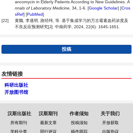
ancomycin in Elderly Patients According to New Guidelines.
A
nnals of Laboratory Medicine
, 34, 1-6. [
Google Scholar
] [
Cros
sRef
] [
PubMed
]
[22]
黄魏, 李逃明, 路经纬, 等. 基于集成学习的万古霉素血药浓度及
不良反应预测研究[J]. 中南药学, 2024, 22(6): 1645-1651.
投稿
友情链接
科研出版社
开放图书馆
汉斯出版社
汉斯期刊
作者须知
关于我们
所有期刊
最新文章
投稿须知
开放获取
学科分类
同行评议
稿件跟踪
出版协议