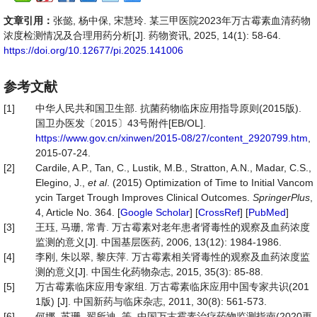
文章引用：
张懿, 杨中保, 宋慧玲. 某三甲医院2023年万古霉素血清药物
浓度检测情况及合理用药分析[J]. 药物资讯, 2025, 14(1): 58-64.
https://doi.org/10.12677/pi.2025.141006
参考文献
[1]
中华人民共和国卫生部. 抗菌药物临床应用指导原则(2015版).
国卫办医发〔2015〕43号附件[EB/OL].
https://www.gov.cn/xinwen/2015-08/27/content_2920799.htm
,
2015-07-24.
[2]
Cardile, A.P., Tan, C., Lustik, M.B., Stratton, A.N., Madar, C.S.,
Elegino, J.,
et
al
. (2015) Optimization of Time to Initial Vancom
ycin Target Trough Improves Clinical Outcomes.
SpringerPlus
,
4, Article No. 364. [
Google Scholar
] [
CrossRef
] [
PubMed
]
[3]
王珏, 马珊, 常青. 万古霉素对老年患者肾毒性的观察及血药浓度
监测的意义[J]. 中国基层医药, 2006, 13(12): 1984-1986.
[4]
李刚, 朱以翠, 黎庆萍. 万古霉素相关肾毒性的观察及血药浓度监
测的意义[J]. 中国生化药物杂志, 2015, 35(3): 85-88.
[5]
万古霉素临床应用专家组. 万古霉素临床应用中国专家共识(201
1版) [J]. 中国新药与临床杂志, 2011, 30(8): 561-573.
[6]
何娜, 苏珊, 翟所迪, 等. 中国万古霉素治疗药物监测指南(2020更