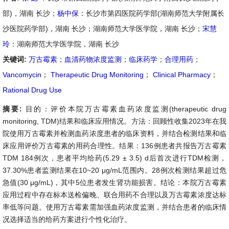
部)，湖南 长沙；
杨中保
：长沙市第四医院药学部(湖南师范大学附属长
沙医院药学部)，湖南 长沙；湖南师范大学医学院，湖南 长沙；
宋慧
玲
：湖南师范大学医学院，湖南 长沙
关键词:
万古霉素
；
血清药物浓度监测
；
临床药学
；
合理用药
；
Vancomycin
；
Therapeutic Drug Monitoring
；
Clinical Pharmacy
；
Rational Drug Use
摘要:
目的：评价本院万古霉素血药浓度监测(therapeutic drug
monitoring, TDM)结果和临床应用情况。方法：回顾性收集2023年在我
院使用万古霉素并检测血药浓度患者的临床资料，并结合检测结果和临
床应用评价万古霉素的用药合理性。结果：136例患者共报告万古霉素
TDM 184例次，患者平均给药(5.29 ± 3.5) d后首次进行TDM检测，
37.30%患者监测结果在10~20 μg/mL范围内。28例次检测结果超过危
急值(30 μg/mL)，其中5位患者发生肾功能损害。结论：本院万古霉素
应用过程中存在标本送检偏晚、联合用药不合理以及万古霉素浓度达标
率低等问题。使用万古霉素需加强血药浓度监测，并结合患者的临床情
况选择适当的给药方案进行个性化治疗。