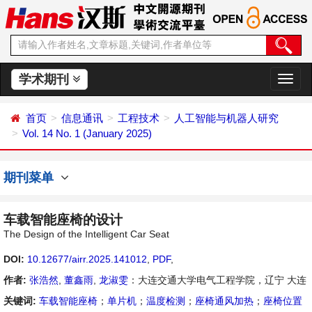
学术期刊
切
换
导
首页
信息通讯
工程技术
人工智能与机器人研究
航
Vol. 14 No. 1 (January 2025)
期刊菜单
车载智能座椅的设计
The Design of the Intelligent Car Seat
DOI:
10.12677/airr.2025.141012
,
PDF
,
作者:
张浩然
,
董鑫雨
,
龙淑雯
：大连交通大学电气工程学院，辽宁 大连
关键词:
车载智能座椅
；
单片机
；
温度检测
；
座椅通风加热
；
座椅位置