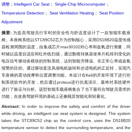
调整
；
Intelligent Car Seat
；
Single-Chip Microcomputer
；
Temperature Detection
；
Seat Ventilation Heating
；
Seat Position
Adjustment
摘要:
为提高驾驶员行车时的安全性与舒适度设计了一款智能车载座
椅。本座椅系统以STC89C52芯片为控制核心，采用DS18B20温度传感
器检测周围的温度，由集成芯片max30102对心率和血氧进行测量，同
时辅以温度自适应和红外线扫描，通过数模转换器使单片机得到变化的
电压信号驱动各模块的控制系统，达到智能升降温、非正常心率或血氧
报警的目的。通过驱动直流风扇电机旋转和步进电机的正反转，实现汽
车座椅的震动按摩和位置调整功能。本设计在Keil的开发环境下进行控
制系统软件的开发，然后通过proteus进行仿真演示。最终对系统硬件
进行了验证与分析。该型智能车载座椅集合了当下最符合驾驶员需求的
功能，在改善驾驶环境的基础上还兼顾其智能化和轻量化。
Abstract:
In order to improve the safety and comfort of the driver
while driving, an intelligent car seat system is designed. The system
takes the STC89C52 chip as the control core, uses the DS18B20
temperature sensor to detect the surrounding temperature, and the