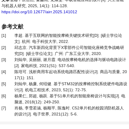
与机器人研究, 2025, 14(1): 114-128.
https://doi.org/10.12677/airr.2025.141012
参考文献
[1]
李超. 基于互联网的智能按摩椅关键技术研究[D]: [硕士学位论
文]. 杭州: 电子科技大学, 2022.
[2]
邱志京. 汽车新四化背景下X零部件公司智能化座椅竞争战略研
究[D]: [硕士学位论文]. 广州: 广东工业大学, 2020.
[3]
刘灿华, 吴丽丽, 谢月霞. 电动按摩椅电机的选择与驱动电路设计
[J]. 家电科技, 2021(S1): 537-540.
[4]
陈培可. 浅析商用车起动系统电路匹配性设计[J]. 商品与质量, 20
17(1): 151.
[5]
刘灿华, 杨廉, 何绍健. 基于STM32的按摩椅控制系统硬件电路设
计[J]. 机电工程技术, 2023, 52(1): 72-75.
[6]
杨果仁, 郑超, 杨跃. 基于51单片机的智能座椅设计与实现[J]. 电
脑迷, 2018(12): 249-250.
[7]
肖杨, 李雪若涵, 杨顺平, 陈逸时. C52单片机的校园消防机器人
的设计[J]. 电子世界, 2021(12): 5-6.