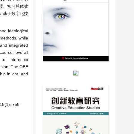
绩、实习总体效
论：基于数字化技
and ideological
g methods, while
 and integrated
course, overall
 of internship
lusion: The OBE
hip in oral and
): 758-