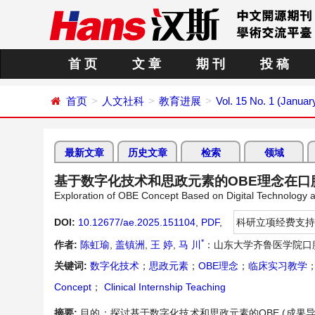
首 页
文 章
期 刊
投 稿
首页
人文社科
教育进展
Vol. 15 No. 1 (Januar
最新文章
历史文章
检索
领域
基于数字化技术和思政元素的OBE理念在口
Exploration of OBE Concept Based on Digital Technology and
DOI:
10.12677/ae.2025.151104
,
PDF
,
科研立项经费支持
*
作者:
陈虹瑜
,
盖镇洲
,
王 婷
,
马 川
：山东大学齐鲁医学院口
关键词:
数字化技术
；
思政元素
；
OBE理念
；
临床实习教学
Concept
；
Clinical Internship Teaching
摘要:
目的：探讨基于数字化技术和思政元素的OBE (成