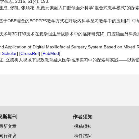
2016, 51(4): 193.
, 李建成, 张凯, 张顺花. 思政元素融入口腔颌面外科学“混合式教学模式”的探索与
德福. 基于OBE理念的BOPPPS教学方式在呼吸内科学见习教学中的应用[J]. 
化技术与3D打印技术在复杂阻生牙拔除术中的临床研究[J]. 口腔颌面外科杂志, 2
d Application of Digital Maxillofacial Surgery System Based on Mixed R
 Scholar
] [
CrossRef
] [
PubMed
]
顾倩, 任红. 立德树人视域下思政教育融入医学临床实习中的探索与实践——以肾脏内
汉斯期刊
作者须知
最新文章
投稿须知
同行评议
稿件跟踪