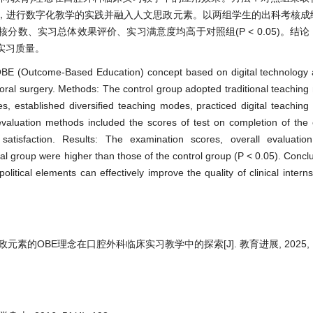
式，进行数字化教学的实践并融入人文思政元素。以两组学生的出科考核成
数、实习总体效果评价、实习满意度均高于对照组(P < 0.05)。结
实习质量。
f OBE (Outcome-Based Education) concept based on digital technology 
of oral surgery. Methods: The control group adopted traditional teachin
s, established diversified teaching modes, practiced digital teaching
valuation methods included the scores of test on completion of the 
 satisfaction. Results: The examination scores, overall evaluation
ntal group were higher than those of the control group (P < 0.05). Conc
litical elements can effectively improve the quality of clinical interns
素的OBE理念在口腔外科临床实习教学中的探索[J]. 教育进展, 2025, 15(1