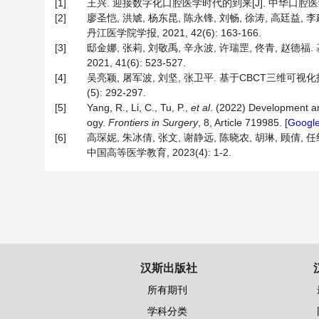
[1]
王兴. 迎接数字化口腔医学时代的到来[J]. 中华口腔医学杂志, 
[2]
廖圣恺, 洪虓, 杨东昆, 陈永锋, 刘畅, 徐涛, 高廷益
丹江医学院学报, 2021, 42(6): 163-166.
[3]
邸金娜, 张莉, 刘敬禹, 辛永波, 许瑞罡, 佟青, 赵
2021, 41(6): 523-527.
[4]
吴亮颖, 屠军波, 刘坚, 张卫平. 基于CBCT三维可视
(5): 292-297.
[5]
Yang, R., Li, C., Tu, P.,
et al
. (2022) Development an
ogy.
Frontiers in Surgery
, 8, Article 719985. [
Google
[6]
高琛妮, 朱冰倩, 张文, 谢静远, 陈晓农, 胡琳, 
中国高等医学教育, 2023(4): 1-2.
汉斯出版社
所有期刊
学科分类