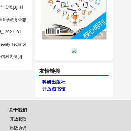
实践[J]. 牡
中华医学教育杂志,
021, 31
eality Technol
科为例[J].
友情链接
科研出版社
开放图书馆
关于我们
开放获取
出版协议