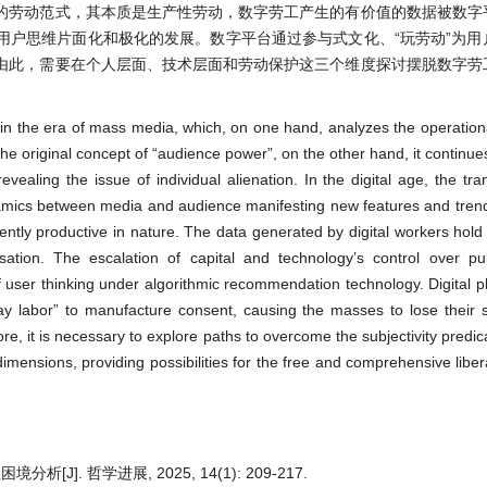
的劳动范式，其本质是生产性劳动，数字劳工产生的有价值的数据被数字
用户思维片面化和极化的发展。数字平台通过参与式文化、“玩劳动”为用
由此，需要在个人层面、技术层面和劳动保护这三个维度探讨摆脱数字劳
in the era of mass media, which, on one hand, analyzes the operati
e original concept of “audience power”, on the other hand, it continues
 revealing the issue of individual alienation. In the digital age, the tr
mics between media and audience manifesting new features and trends
ntly productive in nature. The data generated by digital workers hold 
sation. The escalation of capital and technology’s control over pub
 user thinking under algorithmic recommendation technology. Digital 
lay labor” to manufacture consent, causing the masses to lose their s
re, it is necessary to explore paths to overcome the subjectivity predic
 dimensions, providing possibilities for the free and comprehensive libe
. 哲学进展, 2025, 14(1): 209-217.