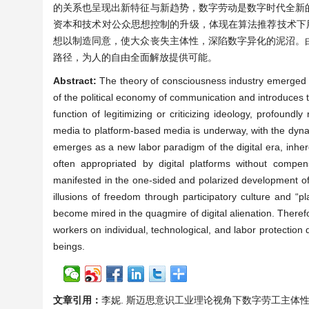
的关系也呈现出新特征与新趋势，数字劳动是数字时代全新
资本和技术对公众思想控制的升级，体现在算法推荐技术下
想以制造同意，使大众丧失主体性，深陷数字异化的泥沼。
路径，为人的自由全面解放提供可能。
Abstract:
The theory of consciousness industry emerged 
of the political economy of communication and introduces th
function of legitimizing or criticizing ideology, profoundly
media to platform-based media is underway, with the dyna
emerges as a new labor paradigm of the digital era, inhere
often appropriated by digital platforms without compen
manifested in the one-sided and polarized development of
illusions of freedom through participatory culture and “p
become mired in the quagmire of digital alienation. Therefo
workers on individual, technological, and labor protection
beings.
文章引用：
李妮. 斯迈思意识工业理论视角下数字劳工主体性困境分析[J]