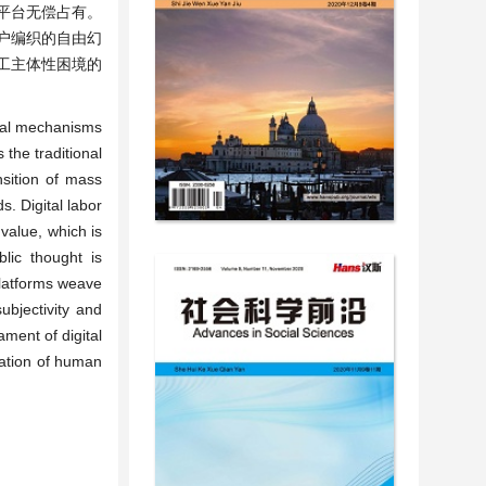
平台无偿占有。
户编织的自由幻
工主体性困境的
onal mechanisms
 the traditional
ansition of mass
. Digital labor
value, which is
lic thought is
platforms weave
ubjectivity and
ament of digital
ration of human