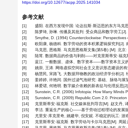
https://doi.org/10.12677/acpp.2025.141034
参考文献
[1]
盛阳. 在西方发现中国: 论达拉斯·斯迈思的东方马克思主义想象[
[2]
陈梦琦, 孙琳. 传播及其批判: 受众商品和数字劳工[J]. 合肥
[3]
Smythe, D. (1994) Counterclockwise: Perspectives
[4]
欧阳康, 杨德科. 数字劳动的资本积累逻辑探究判[J]. 南京社会
[5]
马克思, 恩格斯. 马克思恩格斯文集(第5卷) [M]. 北京: 
[6]
陆茸. 数据商品的价值与剥削——对克里斯蒂安·福克斯用户“数
[7]
蓝江. 一般数据、虚体、数字资本——数字资本主义的三重逻辑[J
[8]
姚崇, 王涛. 网络虚拟空间社会主义意识形态建设的有效性研究[J
[9]
杨慧民, 宋路飞. 大数据拜物教的政治经济学分析[J]. 经济学家
[10]
姜婷婷, 许艳闰. 国外过滤气泡研究: 基础、脉络与展望[J]. 情报
[11]
林爱珺, 何艳明. 数字媒介依赖的新表征与伦理反思[J]. 学术研
[12]
Sunstein, C.R. (2006) Infotopia: How Many Minds P
[13]
Sunstein, C.R. (2009) Republic.Com 2.0. Princeton 
[14]
克里斯蒂安·福克斯. 社交媒体批判导言[M]. 赵文丹, 译.
[15]
李洁. 重返生产的核心——基于劳动过程理论的发展脉络阅读《生产
[16]
尤里安·库克里奇, 姚建华, 倪安妮. 不稳定的玩工: 游戏模组
[17]
克里斯蒂安·福克斯. 数字劳动与卡尔马克思[M]. 周延云, 
[18]
马克思, 恩格斯. 马克思恩格斯文集(第1卷) [M]. 北京: 