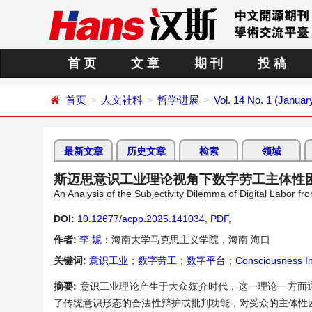
首 页
文 章
期 刊
投 稿
首页
人文社科
哲学进展
Vol. 14 No. 1 (Januar
最新文章
历史文章
检索
领域
斯迈思意识工业理论视角下数字劳工主体性
An Analysis of the Subjectivity Dilemma of Digital Labor f
DOI:
10.12677/acpp.2025.141034
,
PDF
,
作者:
李 妮
：海南大学马克思主义学院，海南 海口
关键词:
意识工业
；
数字劳工
；
数字平台
；
Consciousness In
摘要:
意识工业理论产生于大众媒介时代，这一理论一方面
了传统意识形态的合法性辩护或批判功能，对受众的主体性