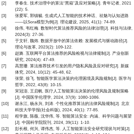
[2]
李春生. 技术治理中的算法“黑箱”及应对策略[J]. 青年记者, 2021
(22): 5.
[3]
张爱军, 郭镇毓. 生成式人工智能的技术神话、祛魅与认知进路
——以Sora模型为例[J]. 理论建设, 2025, 41(1): 74-89.
[4]
徐伟, 韦红梅. 数智时代算法推荐风险的法律治理[J]. 科技与法律,
2024(3): 27-36.
[5]
于文轩, 魏炜. 数据开放中的算法依赖: 发展模式与驱动路径[J].
理论与改革, 2023(2): 109-122.
[6]
赵旖. 互联网平台算法推荐的风险检视与法律规制[J]. 产业创新
研究, 2024(4): 47-49.
[7]
高慧珊. 算法推荐技术引发的用户隐私风险及应对研究[J]. 新媒
体究, 2024, 10(12): 45-48, 62.
[8]
张荣, 徐飞. 智能医学算法决策的伦理困境及风险规制[J]. 医学与
哲学, 2022, 43(8): 10-15.
[9]
宋冠澎, 王启帆. 医疗人工智能算法决策的伦理风险及规制策略
[J]. 中国医学伦理学, 2024, 37(9): 1080-1086.
[10]
谢永江, 杨永兴, 刘涛. 个性化推荐算法的法律风险规制[J]. 北京
科技大学学报(社会科版), 2024, 40(1): 77-85.
[11]
程学旗, 陈薇, 沈华伟, 等. 智能算法安全: 内涵、科学问题与展望
[J]. 中国科学院院刊, 2024, 39(11): 1-10.
[12]
彭长根, 何兴, 谭伟杰, 等. 人工智能算法安全研究现状与对策[J].