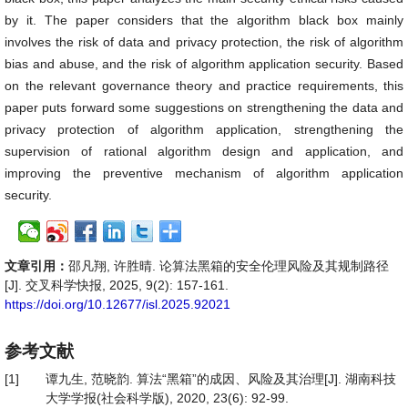
by it. The paper considers that the algorithm black box mainly
involves the risk of data and privacy protection, the risk of algorithm
bias and abuse, and the risk of algorithm application security. Based
on the relevant governance theory and practice requirements, this
paper puts forward some suggestions on strengthening the data and
privacy protection of algorithm application, strengthening the
supervision of rational algorithm design and application, and
improving the preventive mechanism of algorithm application
security.
文章引用：
邵凡翔, 许胜晴. 论算法黑箱的安全伦理风险及其规制路径
[J]. 交叉科学快报, 2025, 9(2): 157-161.
https://doi.org/10.12677/isl.2025.92021
参考文献
[1]
谭九生, 范晓韵. 算法“黑箱”的成因、风险及其治理[J]. 湖南科技
大学学报(社会科学版), 2020, 23(6): 92-99.