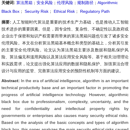
关键词:
算法黑箱
；
安全风险
；
伦理风险
；
规制路径
；
Algorithmic
Black Box
；
Security Risk
；
Ethical Risk
；
Regulatory Path
摘要:
人工智能时代算法是重要的技术生产力基础，也是推动人工智能
技术进步的重要因素。但是，因专业性、复杂性、不确定性以及政府或
企业出于保密和知识产权需要而带来的算法黑箱问题也引发了诸多安全
伦理风险。本文在分析算法黑箱基本概念和类型的基础上，分析其引发
的主要安全伦理风险。论文认为算法黑箱主要涉及数据和隐私保护风
险、算法偏见和滥用风险以及算法应用安全风险等。基于相关治理理论
和实践需求，论文提出强化算法应用的数据和隐私保护、加强算法合理
设计与应用的监管、完善算法应用安全的预防性机制等方面的建议。
Abstract:
In the era of artificial intelligence, algorithm is an important
technical productivity base and an important factor in promoting the
progress of artificial intelligence technology. However, algorithmic
black box due to professionalism, complexity, uncertainty, and the
need for confidentiality and intellectual property rights by
governments or enterprises also causes many security ethical risks.
Based on the analysis of the basic concepts and types of algorithm
black box, this paper analyzes the main security ethical risks caused