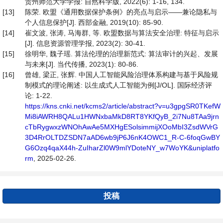
贵州师范大学学报: 自然科学版, 2022(6): 1-16, 134.
[13]
陈荣. 欧盟《通用数据保护条例》的亮点与启示——兼论隐私与
个人信息保护[J]. 西部金融, 2019(10): 85-90.
[14]
崔文波, 张涛, 马海群, 等. 欧盟数据与算法安全治理: 特征与启示
[J]. 信息资源管理学报, 2023(2): 30-41.
[15]
徐明华, 魏子瑶. 算法伦理的治理新范式: 算法审计的兴起、发展
与未来[J]. 当代传播, 2023(1): 80-86.
[16]
曾雄, 梁正, 张辉. 中国人工智能风险治理体系构建与基于风险规
制模式的理论阐述: 以生成式人工智能为例[J/OL]. 国际经济评
论: 1-22.
https://kns.cnki.net/kcms2/article/abstract?v=u3gpgSR0TKefW
Mi8iAWRH8QALu1HWNxbaMkD8RT8YKfQyB_2i7Nu8TAa9jrn
cTbRygwxzWNOhAwAe5MXHgESolsimmijXOoMbI3ZsdWVrG
3D4RrOLTDZSDN7aAD6wb9jP6J6nK4OWC1_R-C-6foqGwBY
G6Ozq4qaX44h-ZuIharZl0W9mlYDoteNY_w7WoYK&uniplatfo
rm
, 2025-02-26.
投稿