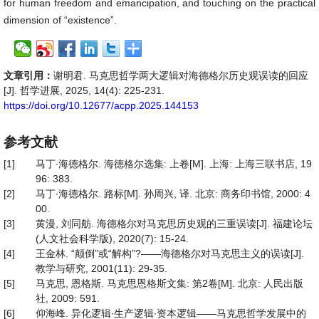
for human freedom and emancipation, and touching on the practical
dimension of “existence”.
文章引用：
谢明君. 马克思哲学两大逻辑对海德格尔历史观误读的回应
[J]. 哲学进展, 2025, 14(4): 225-231.
https://doi.org/10.12677/acpp.2025.144153
参考文献
[1]
马丁∙海德格尔. 海德格尔选集: 上卷[M]. 上海: 上海三联书店, 19
96: 383.
[2]
马丁∙海德格尔. 路标[M]. 孙周兴, 译. 北京: 商务印书馆, 2000: 4
00.
[3]
黄漫, 刘同舫. 海德格尔对马克思历史观的三重误读[J]. 福建论坛
(人文社会科学版), 2020(7): 15-24.
[4]
王金林. “颠倒”或“解构”?——海德格尔对马克思主义的误读[J].
教学与研究, 2001(11): 29-35.
[5]
马克思, 恩格斯. 马克思恩格斯文集: 第2卷[M]. 北京: 人民出版
社, 2009: 591.
[6]
仰海峰. 异化逻辑∙生产逻辑∙资本逻辑——马克思哲学发展中的