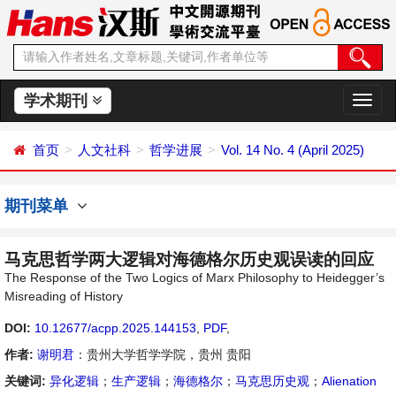
学术期刊
切
换
导
首页
人文社科
哲学进展
Vol. 14 No. 4 (April 2025)
航
期刊菜单
马克思哲学两大逻辑对海德格尔历史观误读的回应
The Response of the Two Logics of Marx Philosophy to Heidegger’s
Misreading of History
DOI:
10.12677/acpp.2025.144153
,
PDF
,
作者:
谢明君
：贵州大学哲学学院，贵州 贵阳
关键词:
异化逻辑
；
生产逻辑
；
海德格尔
；
马克思历史观
；
Alienation