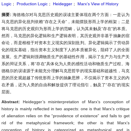
Logic
；
Production Logic
；
Heidegger
；
Marx’s View of History
摘要:
海德格尔对马克思历史观的误读主要体现在两个方面：一是认为
马克思的异化批判依赖“存在之天命”，未能摆脱形而上学的框架；二是
将马克思的历史观归为形而上学的范畴，认为其未触及“存在”的本质。
然而，马克思的异化逻辑和生产逻辑表明，其历史观并非基于抽象的宿
命论，而是根植于对资本主义现实的深刻批判。异化逻辑揭示了劳动异
化的现实基础，指出资本主义制度下人的本质被异化，阻碍了人的全面
发展。生产逻辑则强调物质生产的基础性作用，揭示了生产力与生产关
系的辩证关系，将“存在”具体化为人类的感性活动和物质生产过程。海
德格尔的误读源于未能充分理解马克思哲学的现实基础和超越性，马克
思的历史观超越了传统形而上学的抽象思辨，不仅揭示了资本主义的内
在矛盾，还为人类的自由和解放提供了理论指引，触及了“存在”的现实
层面。
Abstract:
Heidegger’s misinterpretation of Marx’s conception of
history is mainly reflected in two aspects: one is that Marx’s critique
of alienation relies on the “providence of existence” and fails to get
rid of the metaphysical framework; the other is that Marx’s
conception of history is categorized as metaphysical, and is