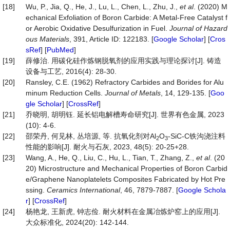
[18]
Wu, P., Jia, Q., He, J., Lu, L., Chen, L., Zhu, J.,
et al
. (2020) M
echanical Exfoliation of Boron Carbide: A Metal-Free Catalyst f
or Aerobic Oxidative Desulfurization in Fuel.
Journal
of
Hazard
ous
Materials
, 391, Article ID: 122183. [
Google Scholar
] [
Cros
sRef
] [
PubMed
]
[19]
薛修治. 用碳化硅作炼钢脱氧剂的应用实践与理论探讨[J]. 铸造
设备与工艺, 2016(4): 28-30.
[20]
Ransley, C.E. (1962) Refractory Carbides and Borides for Alu
minum Reduction Cells.
Journal of Metals
, 14, 129-135. [
Goo
gle Scholar
] [
CrossRef
]
[21]
乔晓明, 胡明钰. 延长铝电解槽寿命研究[J]. 世界有色金属, 2023
(10): 4-6.
[22]
邵荣丹, 何见林, 丛培源, 等. 抗氧化剂对Al
O
-SiC-C铁沟浇注料
2
3
性能的影响[J]. 耐火与石灰, 2023, 48(5): 20-25+28.
[23]
Wang, A., He, Q., Liu, C., Hu, L., Tian, T., Zhang, Z.,
et al
. (20
20) Microstructure and Mechanical Properties of Boron Carbid
e/Graphene Nanoplatelets Composites Fabricated by Hot Pre
ssing.
Ceramics
International
, 46, 7879-7887. [
Google Schola
r
] [
CrossRef
]
[24]
杨艳龙, 王新虎, 钟志俭. 耐火材料在金属冶炼炉窑上的应用[J].
大众标准化, 2024(20): 142-144.