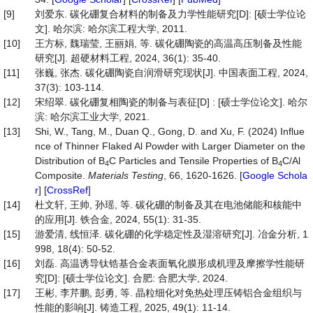
[9]
刘爱东. 碳化硼复合材料的制备及力学性能研究[D]: [硕士学位论
文]. 哈尔滨: 哈尔滨工程大学, 2011.
[10]
王方标, 魏瑞莹, 王丽娟, 等. 碳化硼陶瓷的高温高压制备及性能
研究[J]. 超硬材料工程, 2024, 36(1): 35-40.
[11]
张巍, 张杰. 碳化硼陶瓷自润滑研究现状[J]. 中国表面工程, 2024,
37(3): 103-114.
[12]
宋绍翠. 碳化硼复相陶瓷的制备与表征[D] : [硕士学位论文]. 哈尔
滨: 哈尔滨工业大学, 2021.
[13]
Shi, W., Tang, M., Duan Q., Gong, D. and Xu, F. (2024) Influe
nce of Thinner Flaked Al Powder with Larger Diameter on the
Distribution of B
C Particles and Tensile Properties of B
C/Al
4
4
Composite.
Materials Testing
, 66, 1620-1626. [
Google Schola
r
] [
CrossRef
]
[14]
杜文轩, 王帅, 孙瑶, 等. 碳化硼的制备及其在电池储能和核能中
的应用[J]. 铁合金, 2024, 55(1): 31-35.
[15]
游爱清, 线恒泽. 碳化硼的化学稳定性及湿溶研究[J]. 冶金分析, 1
998, 18(4): 50-52.
[16]
刘磊. 高温诱导钛锆基合金表面氧化膜形成机理及摩擦学性能研
究[D]: [硕士学位论文]. 合肥: 合肥大学, 2024.
[17]
王彬, 李芹鹏, 彭勇, 等. 晶粒细化对免热处理压铸铝合金组织与
性能的影响[J]. 铸造工程, 2025, 49(1): 11-14.