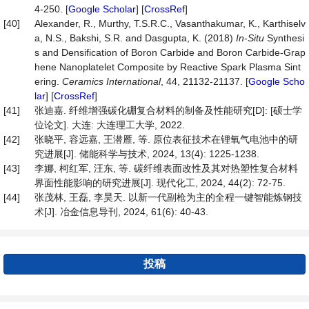
4-250. [
Google Scholar
] [
CrossRef
]
[40]
Alexander, R., Murthy, T.S.R.C., Vasanthakumar, K., Karthiselv
a, N.S., Bakshi, S.R. and Dasgupta, K. (2018)
In
-
Situ
Synthesi
s and Densification of Boron Carbide and Boron Carbide-Grap
hene Nanoplatelet Composite by Reactive Spark Plasma Sint
ering.
Ceramics
International
, 44, 21132-21137. [
Google Scho
lar
] [
CrossRef
]
[41]
张迪嘉. 纤维增强碳化硼复合材料的制备及性能研究[D]: [硕士学
位论文]. 大连: 大连理工大学, 2022.
[42]
张晓平, 容远嘉, 王潜雁, 等. 原位表征技术在锂氧气电池中的研
究进展[J]. 储能科学与技术, 2024, 13(4): 1225-1238.
[43]
李娜, 柯红军, 汪东, 等. 碳纤维表面改性及其对热塑性复合材料
界面性能影响的研究进展[J]. 现代化工, 2024, 44(2): 72-75.
[44]
张茂林, 王磊, 李昊天. 以新一代副枪为主的全程一键智能炼钢技
术[J]. 冶金信息导刊, 2024, 61(6): 40-43.
投稿