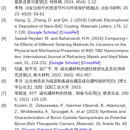
最新进展与展望[J]. 特殊钢, 2024, 45(4): 1-12.
[2]
李翔. 冶金过程中的资源节约与环境保护措施[J]. 冶金与材料, 20
23, 43(9): 59-61.
[3]
Xiang, Q., Zhang, D. and Qin, J. (2016) Catholic Electrophoret
ic Deposition of Nano-B4C Coating.
Materials
Letters
, 176, 12
7-130. [
Google Scholar
] [
CrossRef
]
[4]
Saeedi Heydari, M. and Baharvandi, H.R. (2015) Comparing t
he Effects of Different Sintering Methods for Ceramics on the
Physical and Mechanical Properties of B4C-TiB2 Nanocompos
ites.
International
Journal
of
Refractory
Metals
and
Hard
Mate
rials
, 51, 224-232. [
Google Scholar
] [
CrossRef
]
[5]
邹鑫, 陈平安, 徐广平, 等. 碳化硼材料的烧结致密化及其应用研
究进展[J]. 耐火材料, 2022, 56(5): 452-457.
[6]
李洋. 以生物质炭为碳源制备碳化硼及碳化硼性能研究[D]: [博士
学位论文]. 沈阳: 沈阳工业大学, 2023.
[7]
章晓波, 刘宁. 碳化硼材料的性能、制备与应用[J]. 硬质合金, 200
6, 23(2): 120-125.
[8]
Kozień, D., Żeliszewska, P., Szermer-Olearnik, B., Adamczyk,
Z., Wróblewska, A., Szczygieł, A.,
et al
. (2023) Synthesis and
Characterization of Boron Carbide Nanoparticles as Potential
Boron-Rich Therapeutic Carriers.
Materials
, 16, Article No. 65
34. [
Google Scholar
] [
CrossRef
] [
PubMed
]