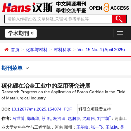
学术期刊
切
换
导
首页
化学与材料
材料科学
Vol. 15 No. 4 (April 2025)
航
期刊菜单
碳化硼在冶金工业中的应用研究进展
Research Progress on the Application of Boron Carbide in the Field
of Metallurgical Industry
DOI:
10.12677/ms.2025.154074
,
PDF
,
科研立项经费支持
*
作者:
吕世博
,
郑新华
,
苏 凯
,
杨浩田
,
赵润泉
,
尤建伟
,
刘世凯
：河南工
业大学材料科学与工程学院，河南 郑州；
王基峰
,
张一飞
,
王晓艳
,
吴