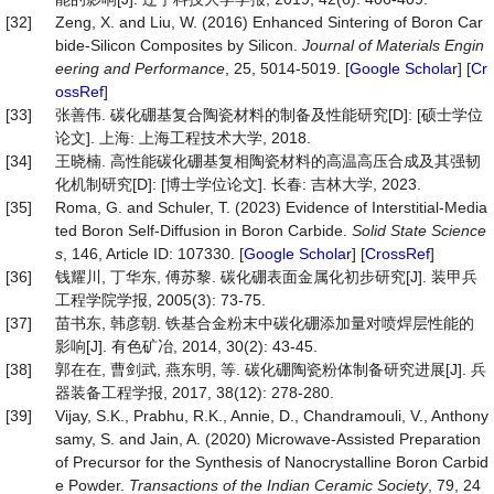
[32]
Zeng, X. and Liu, W. (2016) Enhanced Sintering of Boron Car
bide-Silicon Composites by Silicon.
Journal
of
Materials
Engin
eering
and
Performance
, 25, 5014-5019. [
Google Scholar
] [
Cr
ossRef
]
[33]
张善伟. 碳化硼基复合陶瓷材料的制备及性能研究[D]: [硕士学位
论文]. 上海: 上海工程技术大学, 2018.
[34]
王晓楠. 高性能碳化硼基复相陶瓷材料的高温高压合成及其强韧
化机制研究[D]: [博士学位论文]. 长春: 吉林大学, 2023.
[35]
Roma, G. and Schuler, T. (2023) Evidence of Interstitial-Media
ted Boron Self-Diffusion in Boron Carbide.
Solid
State
Science
s
, 146, Article ID: 107330. [
Google Scholar
] [
CrossRef
]
[36]
钱耀川, 丁华东, 傅苏黎. 碳化硼表面金属化初步研究[J]. 装甲兵
工程学院学报, 2005(3): 73-75.
[37]
苗书东, 韩彦朝. 铁基合金粉末中碳化硼添加量对喷焊层性能的
影响[J]. 有色矿冶, 2014, 30(2): 43-45.
[38]
郭在在, 曹剑武, 燕东明, 等. 碳化硼陶瓷粉体制备研究进展[J]. 兵
器装备工程学报, 2017, 38(12): 278-280.
[39]
Vijay, S.K., Prabhu, R.K., Annie, D., Chandramouli, V., Anthony
samy, S. and Jain, A. (2020) Microwave-Assisted Preparation
of Precursor for the Synthesis of Nanocrystalline Boron Carbid
e Powder.
Transactions
of
the
Indian
Ceramic
Society
, 79, 24