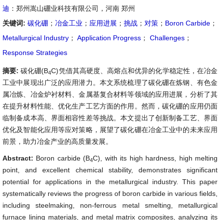
迪
：郑州嵩山硼业科技有限公司，河南 郑州
关键词:
碳化硼
；
冶金工业
；
应用进展
；
挑战
；
对策
；
Boron Carbide
；
Metallurgical Industry
；
Application Progress
；
Challenges
；
Response Strategies
摘要:
碳化硼(B
C)凭借其高硬度、高熔点和优异的化学稳定性，在冶金
4
工业中展现出广泛的应用潜力。本文系统梳理了碳化硼在炼钢、有色金
属冶炼、冶金炉衬材料、金属基复合材料等领域的应用进展，分析了其
在提升材料性能、优化生产工艺方面的作用。然而，碳化硼的应用仍面
临制备成本高、界面相容性差等挑战。本文提出了创新制备工艺、界面
优化及智能化应用等应对策略，展望了碳化硼在冶金工业中的未来应用
前景，助力冶金产业的高质量发展。
Abstract:
Boron carbide (B
C), with its high hardness, high melting
4
point, and excellent chemical stability, demonstrates significant
potential for applications in the metallurgical industry. This paper
systematically reviews the progress of boron carbide in various fields,
including steelmaking, non-ferrous metal smelting, metallurgical
furnace lining materials, and metal matrix composites, analyzing its