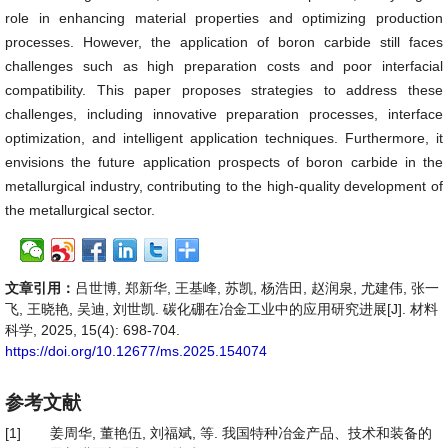
role in enhancing material properties and optimizing production
processes. However, the application of boron carbide still faces
challenges such as high preparation costs and poor interfacial
compatibility. This paper proposes strategies to address these
challenges, including innovative preparation processes, interface
optimization, and intelligent application techniques. Furthermore, it
envisions the future application prospects of boron carbide in the
metallurgical industry, contributing to the high-quality development of
the metallurgical sector.
文章引用：
吕世博, 郑新华, 王基峰, 苏凯, 杨浩田, 赵润泉, 尤建伟, 张一
飞, 王晓艳, 吴迪, 刘世凯. 碳化硼在冶金工业中的应用研究进展[J]. 材料
科学, 2025, 15(4): 698-704.
https://doi.org/10.12677/ms.2025.154074
参考文献
[1]
姜周华, 董艳伍, 刘福斌, 等. 我国特种冶金产品、技术和装备的