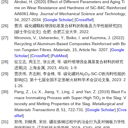
[25]
Alrobei, H. (2020) Effect of Different Parameters and Aging Ti
me on Wear Resistance and Hardness of SiC-B4C Reinforced
AA6061 Alloy.
Journal
of
Mechanical
Science
and
Technology
,
34, 2027-2034. [
Google Scholar
] [
CrossRef
]
[26]
曹洪. 碳化硼颗粒增强铝基复合材料的制备及力学性能研究[D]:
[硕士学位论文]. 合肥: 合肥工业大学, 2022.
[27]
Mironovs, V., Usherenko, Y., Boiko, I. and Kuzmina, J. (2022)
Recycling of Aluminum-Based Composites Reinforced with Bo
ron-Tungsten Fibres.
Materials
, 15, Article No. 3207. [
Google
Scholar
] [
CrossRef
] [
PubMed
]
[28]
征立志, 周玉兰, 张云虎, 等. 碳纤维增强金属基复合材料的研究
进展[J]. 上海金属, 2023, 45(4): 1-9.
[29]
贾庆伟, 齐志刚, 李金锋, 等. 碳化硼对Al
O
-SiC-C铁沟料性能的
2
3
影响[C]. 第十七届全国不定形耐火材料学术会议论文集, 2023: 2
1-26.
[30]
Pang, Z., Lv, X., Jiang, Y., Ling, J. and Yan, Z. (2019) Blast Fu
rnace Ironmaking Process with Super-High TiO
in the Slag: V
2
iscosity and Melting Properties of the Slag.
Metallurgical
and
Materials
Transactions
B
, 51, 722-731. [
Google Scholar
] [
Cros
sRef
]
[31]
郑伟, 刘晓青, 宋欣. 硼在炼钢过程中的冶金行为及对钢板力学性
能的影响[J]. 辽宁科技大学学报, 2019, 42(6): 406-409.