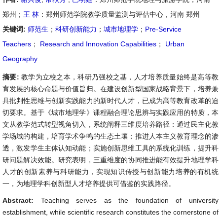
郑州；
王 林
：郑州师范学院教学质量监测与评估中心，河南 郑州
关键词:
师范生
；
科研创新能力
；
城市地理学
；
Pre-Service
Teachers
；
Research and Innovation Capabilities
；
Urban
Geography
摘要:
教学为立校之本，科研乃强校之基，人才培养质量始终是高等教
育发展的核心命题与价值旨归。在建设创新型国家战略背景下，培养兼
具批判性思维与创新实践能力的新时代人才，已成为高等教育改革的迫
切要求。基于《城市地理学》课程融合理论思辨与实践应用的特质，本
文从教学范式转型视角切入，系统阐释三维度培养路径：通过民主化教
学场域的构建，培育学术争鸣的生态土壤；推进人本主义教育理念的渗
透，激发学生主体认知动能；实施创新思维工具的系统化训练，提升科
研问题解决效能。研究表明，三重维度的协同推进能有效提升地理学科
人才的创新素养与科研能力，实现知识传授与创新能力培养的有机统
一，为地理学科创新型人才培养提供可借鉴的实践路径。
Abstract:
Teaching serves as the foundation of university
establishment, while scientific research constitutes the cornerstone of