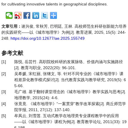
for cultivating innovative talents in geographical disciplines.
文章引用：
谢兴俊, 常秋芳, 巴明廷, 王林. 高校师范生科研创新能力培养
的实践研究——以《城市地理学》为例[J]. 教育进展, 2025, 15(5): 244-
248.
https://doi.org/10.12677/ae.2025.155749
参考文献
[1]
陈悦, 岳芸竹. 高职院校科研的发展脉络、价值内涵与实施路径
[J]. 教育与职业, 2022(20): 96-101.
[2]
吴希媛, 宋红丽, 张继文, 等. 针对不同专业的《城市地理学》课
程差异化教学模式探讨[J]. 当代教育实践与教学研究, 2019(5): 6
5-66.
[3]
毛广雄. 基于翻转课堂理念的《城市地理学》教学实践与思考[J].
地理教学, 2015(24): 4-6.
[4]
张竟竟. 《城市地理学》“一案贯穿”教学改革探索[J]. 商丘师范学
院学报, 2011, 27(12): 137-140.
[5]
牟凤云, 刘雪莲. 互动式教学在地理类专业课程教学中的应用
——以《城市地理学》课程为例[J]. 教育教学论坛, 2011(33): 19
6-198.