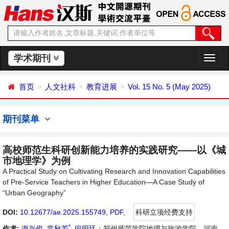
学术期刊
切
换
导
首页
人文社科
教育进展
Vol. 15 No. 5 (May 2025)
航
期刊菜单
高校师范生科研创新能力培养的实践研究——以《城
市地理学》为例
A Practical Study on Cultivating Research and Innovation Capabilities
of Pre-Service Teachers in Higher Education—A Case Study of
“Urban Geography”
DOI:
10.12677/ae.2025.155749
,
PDF
,
科研立项经费支持
*
作者:
谢兴俊
,
常秋芳
,
巴明廷
：郑州师范学院地理与旅游学院，河南