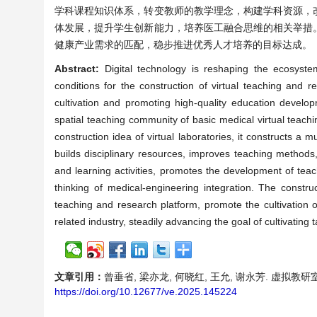
学科课程知识体系，转变教师的教学理念，构建学科资源，
体发展，提升学生创新能力，培养医工融合思维的相关举措
健康产业需求的匹配，稳步推进优秀人才培养的目标达成。
Abstract:
Digital technology is reshaping the ecosyste
conditions for the construction of virtual teaching and 
cultivation and promoting high-quality education develo
spatial teaching community of basic medical virtual teac
construction idea of virtual laboratories, it constructs a
builds disciplinary resources, improves teaching methods, 
and learning activities, promotes the development of teac
thinking of medical-engineering integration. The constru
teaching and research platform, promote the cultivation o
related industry, steadily advancing the goal of cultivating t
文章引用：
曾垂省, 梁亦龙, 何晓红, 王允, 谢永芳. 虚拟教研室建设
https://doi.org/10.12677/ve.2025.145224