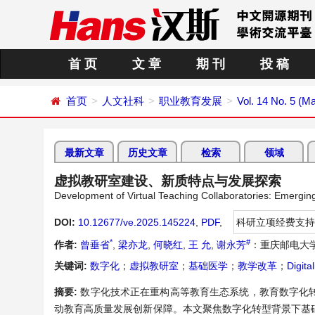
首 页
文 章
期 刊
投 稿
首页
人文社科
职业教育发展
Vol. 14 No. 5 (M
最新文章
历史文章
检索
领域
虚拟教研室建设、新质特点与发展探索
Development of Virtual Teaching Collaboratories: Emergi
DOI:
10.12677/ve.2025.145224
,
PDF
,
科研立项经费支持
*
#
作者:
曾垂省
,
梁亦龙
,
何晓红
,
王 允
,
谢永芳
：重庆邮电大
关键词:
数字化
；
虚拟教研室
；
基础医学
；
教学改革
；
Digital
摘要:
数字化技术正在重构高等教育生态系统，教育数字化
动教育高质量发展创新保障。本文聚焦数字化转型背景下基