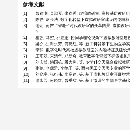
参考文献
[1]
曾建潮, 吴淑琴, 张春秀. 虚拟教研室: 高校基层教研组织创新探
[2]
陈静, 谢长法. 数字化转型下虚拟教研室建设的逻辑框架与推进路径[
[3]
谢劲, 何吉. “智能+”时代教研室的变革图景: 虚拟教研室—
9.
[4]
祖强, 马贺, 乔宏志. 协同学理论视角下虚拟教研室建设研究[J
[5]
梁亦龙, 谢永芳, 何晓红, 等. 新工科背景下生物医学实验平台的建
[6]
李静. 数字化时代高校虚拟教研室的内涵特征及建设策略[J]. 教
[7]
王雨双, 宋清华, 郑新奇. 教育数字化背景下探索虚拟教研室高
[8]
刘庆博, 姚国栋, 孟大利, 等. 多学科交叉融合虚拟教研室的建设[
[9]
张弛, 李儒雅, 李德玉, 等. 面向医工交叉类专业的医学电子学
[10]
刘晓宇, 张衍伟, 李高建, 等. 基于虚拟教研室开展智慧教研的
[11]
谢永芳, 何晓红, 曾垂省, 等. 基于微课的生物医学基础实验翻转