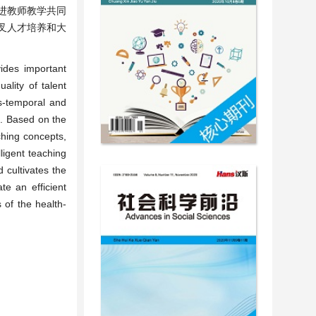
进教师教学共同
叉人才培养和大
ides important
ality of talent
ss-temporal and
n. Based on the
ching concepts,
ligent teaching
 cultivates the
te an efficient
 of the health-