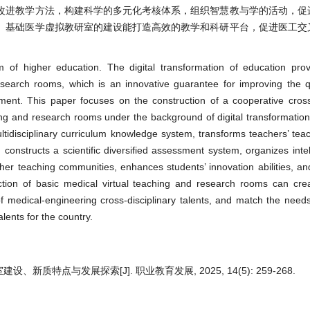
改进教学方法，构建科学的多元化考核体系，组织智慧教与学的活动，促
。基础医学虚拟教研室的建设能打造高效的教学和科研平台，促进医工交
m of higher education. The digital transformation of education prov
research rooms, which is an innovative guarantee for improving the qu
pment. This paper focuses on the construction of a cooperative cro
hing and research rooms under the background of digital transformatio
 multidisciplinary curriculum knowledge system, transforms teachers’ tea
constructs a scientific diversified assessment system, organizes intel
her teaching communities, enhances students’ innovation abilities, and
ction of basic medical virtual teaching and research rooms can crea
f medical-engineering cross-disciplinary talents, and match the needs
alents for the country.
、新质特点与发展探索[J]. 职业教育发展, 2025, 14(5): 259-268.