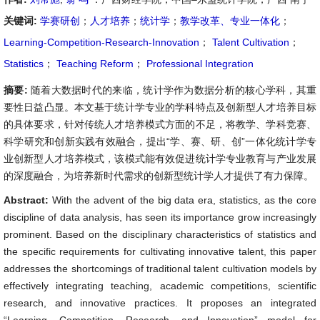
关键词:
学赛研创
；
人才培养
；
统计学
；
教学改革、专业一体化
；
Learning-Competition-Research-Innovation
；
Talent Cultivation
；
Statistics
；
Teaching Reform
；
Professional Integration
摘要:
随着大数据时代的来临，统计学作为数据分析的核心学科，其重
要性日益凸显。本文基于统计学专业的学科特点及创新型人才培养目标
的具体要求，针对传统人才培养模式方面的不足，将教学、学科竞赛、
科学研究和创新实践有效融合，提出“学、赛、研、创”一体化统计学专
业创新型人才培养模式，该模式能有效促进统计学专业教育与产业发展
的深度融合，为培养新时代需求的创新型统计学人才提供了有力保障。
Abstract:
With the advent of the big data era, statistics, as the core
discipline of data analysis, has seen its importance grow increasingly
prominent. Based on the disciplinary characteristics of statistics and
the specific requirements for cultivating innovative talent, this paper
addresses the shortcomings of traditional talent cultivation models by
effectively integrating teaching, academic competitions, scientific
research, and innovative practices. It proposes an integrated