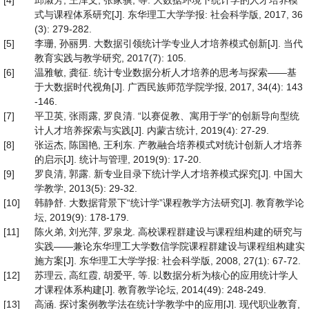
[4]
邱淑芳, 王泽文, 张家骥, 等. 大数据环境下统计学的人才培养模
式与课程体系研究[J]. 东华理工大学学报: 社会科学版, 2017, 36
(3): 279-282.
[5]
李珊, 孙丽男. 大数据引领统计学专业人才培养模式创新[J]. 当代
教育实践与教学研究, 2017(7): 105.
[6]
温雅敏, 龚征. 统计专业数据分析人才培养的思考与探索——基
于大数据时代视角[J]. 广西民族师范学院学报, 2017, 34(4): 143
-146.
[7]
平卫英, 张雨露, 罗良清. “以赛促教、寓用于学”的创新导向型统
计人才培养探索与实践[J]. 内蒙古统计, 2019(4): 27-29.
[8]
张运杰, 陈国艳, 王利东. 产教融合培养模式对统计创新人才培养
的启示[J]. 统计与管理, 2019(9): 17-20.
[9]
罗良清, 郭露. 新专业目录下统计学人才培养模式探究[J]. 中国大
学教学, 2013(5): 29-32.
[10]
韩静舒. 大数据背景下“统计学”课程教学方法研究[J]. 教育教学论
坛, 2019(9): 178-179.
[11]
陈火弟, 刘光萍, 罗泉龙. 高校课程群建设与课程组构建的研究与
实践——兼论东华理工大学数信学院课程群建设与课程组构建实
施方案[J]. 东华理工大学学报: 社会科学版, 2008, 27(1): 67-72.
[12]
苏理云, 高红霞, 胡爱平, 等. 以数据分析为核心的应用统计学人
才课程体系构建[J]. 教育教学论坛, 2014(49): 248-249.
[13]
高涵. 探讨案例教学法在统计学教学中的应用[J]. 现代职业教育,