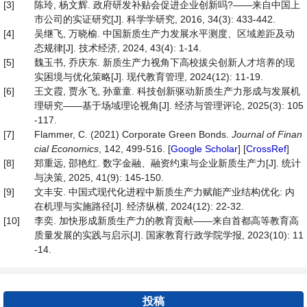
[3]
陈玲, 杨文辉. 政府研发补贴会促进企业创新吗?——来自中国上
市公司的实证研究[J]. 科学学研究, 2016, 34(3): 433-442.
[4]
吴继飞, 万晓榆. 中国新质生产力发展水平测度、区域差距及动
态规律[J]. 技术经济, 2024, 43(4): 1-14.
[5]
魏玉书, 乔庆东. 新质生产力视角下高校拔尖创新人才培养的现
实困境与优化策略[J]. 现代教育管理, 2024(12): 11-19.
[6]
王文霞, 贾永飞, 孙童童. 科技创新驱动新质生产力形成与发展机
理研究——基于场域理论视角[J]. 经济与管理评论, 2025(3): 105
-117.
[7]
Flammer, C. (2021) Corporate Green Bonds.
Journal
of
Finan
cial
Economics
, 142, 499-516. [
Google Scholar
] [
CrossRef
]
[8]
郑重远, 邵艳红. 数字金融、融资约束与企业新质生产力[J]. 统计
与决策, 2025, 41(9): 145-150.
[9]
文丰安. 中国式现代化进程中新质生产力赋能产业结构优化: 内
在机理与实施路径[J]. 经济纵横, 2024(12): 22-32.
[10]
李奕. 加快形成新质生产力的教育贡献——来自首都高等教育高
质量发展的实践与启示[J]. 国家教育行政学院学报, 2023(10): 11
-14.
投稿