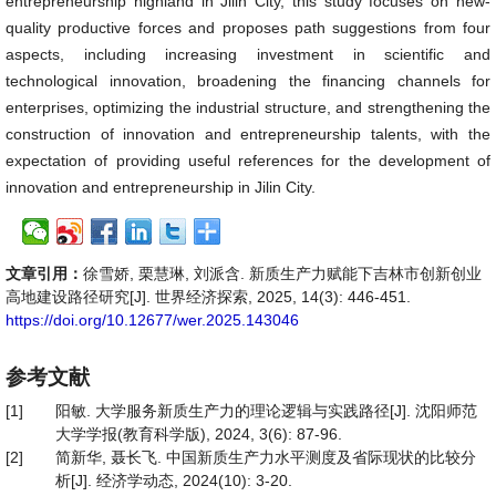
entrepreneurship highland in Jilin City, this study focuses on new-
quality productive forces and proposes path suggestions from four
aspects, including increasing investment in scientific and
technological innovation, broadening the financing channels for
enterprises, optimizing the industrial structure, and strengthening the
construction of innovation and entrepreneurship talents, with the
expectation of providing useful references for the development of
innovation and entrepreneurship in Jilin City.
文章引用：
徐雪娇, 栗慧琳, 刘派含. 新质生产力赋能下吉林市创新创业
高地建设路径研究[J]. 世界经济探索, 2025, 14(3): 446-451.
https://doi.org/10.12677/wer.2025.143046
参考文献
[1]
阳敏. 大学服务新质生产力的理论逻辑与实践路径[J]. 沈阳师范
大学学报(教育科学版), 2024, 3(6): 87-96.
[2]
简新华, 聂长飞. 中国新质生产力水平测度及省际现状的比较分
析[J]. 经济学动态, 2024(10): 3-20.