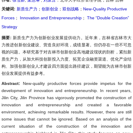
作者:
徐雪娇
,
栗慧琳
,
刘派含
：北华大学经济管理学院，吉林 吉林
关键词:
新质生产力
；
创新创业
；
双创战略
；
New-Quality Productive
Forces
；
Innovation and Entrepreneurship
；
The “Double Creation”
Strategy
摘要:
新质生产力为创新创业发展提供动力。近年来，吉林省吉林市大
力推进创新创业建设、营造良好环境，成绩显著。但仍存在一些不可忽
视的问题。本研究基于对吉林市创新创业高地建设现状的剖析，紧扣新
质生产力，从加大科技创新投入力度、拓宽企业融资渠道、优化产业结
构、加强创新创业人才建设四方面提出路径建议，期望能为吉林市创新
创业发展提供有益参考。
Abstract:
New-quality productive forces provide impetus for the
development of innovation and entrepreneurship. In recent years,
Jilin City, Jilin Province has vigorously promoted the construction of
innovation and entrepreneurship and created a favorable
environment, achieving remarkable results. However, there are still
some issues that cannot be ignored. Based on an analysis of the
current situation of the construction of the innovation and