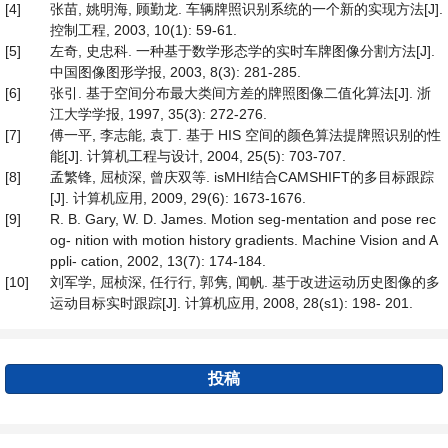
[4]
张苗, 姚明海, 顾勤龙. 车辆牌照识别系统的一个新的实现方法[J].
控制工程, 2003, 10(1): 59-61.
[5]
左奇, 史忠科. 一种基于数学形态学的实时车牌图像分割方法[J].
中国图像图形学报, 2003, 8(3): 281-285.
[6]
张引. 基于空间分布最大类间方差的牌照图像二值化算法[J]. 浙
江大学学报, 1997, 35(3): 272-276.
[7]
傅一平, 李志能, 袁丁. 基于 HIS 空间的颜色算法提牌照识别的性
能[J]. 计算机工程与设计, 2004, 25(5): 703-707.
[8]
孟繁锋, 屈桢深, 曾庆双等. isMHI结合CAMSHIFT的多目标跟踪
[J]. 计算机应用, 2009, 29(6): 1673-1676.
[9]
R. B. Gary, W. D. James. Motion seg-mentation and pose rec
og- nition with motion history gradients. Machine Vision and A
ppli- cation, 2002, 13(7): 174-184.
[10]
刘军学, 屈桢深, 任行行, 郭隽, 闻帆. 基于改进运动历史图像的多
运动目标实时跟踪[J]. 计算机应用, 2008, 28(s1): 198- 201.
投稿