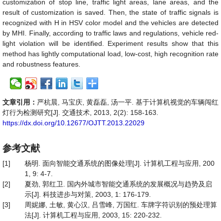
customization
of stop line, traffic light areas, lane areas, and the
result of customization is saved. Then, the state of traffic signals is
recognized with H in HSV color model and the vehicles are detected
by MHI. Finally, according to traffic laws and regulations, vehicle red-
light violation will be identified. Experiment results show that this
method has lightly computational load, low-cost, high recognition rate
and robustness features.
文章引用：
严杭晨, 马宝庆, 黄磊磊, 汤一平. 基于计算机视觉的车辆闯红
灯行为检测研究[J]. 交通技术, 2013, 2(2): 158-163.
https://dx.doi.org/10.12677/OJTT.2013.22029
参考文献
[1]
杨明. 面向智能交通系统的图像处理[J]. 计算机工程与应用, 200
1, 9: 4-7.
[2]
夏劲, 郭红卫. 国内外城市智能交通系统的发展概况与趋势及启
示[J]. 科技进步与对策, 2003, 1: 176-179.
[3]
周妮娜, 土敏, 黄心汉, 吕雪峰, 万国红. 车牌字符识别的预处理算
法[J]. 计算机工程与应用, 2003, 15: 220-232.