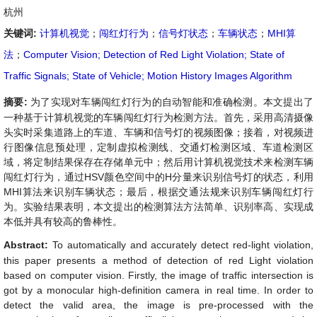
杭州
关键词:
计算机视觉
；
闯红灯行为
；
信号灯状态
；
车辆状态
；
MHI算
法
；
Computer Vision; Detection of Red Light Violation; State of
Traffic Signals; State of Vehicle; Motion History Images Algorithm
摘要:
为了实现对车辆闯红灯行为的自动智能和准确检测。本文提出了
一种基于计算机视觉的车辆闯红灯行为检测方法。首先，采用高清摄像
头实时采集道路上的车道、车辆和信号灯的视频图像；接着，对视频进
行
图像信息预处理，定制虚拟检测线、交通灯检测区域、
车道检测区
域，将定制结果保存在存储单元中；然后用计算机视觉技术来检测车辆
闯红灯行为，通过
HSV
颜色空间中的
H
分量来识别信号灯的状态，利用
MHI
算法来识别车辆状态；最后，
根据交通法规来
识别车辆闯红灯行
为
。实验结果表明，本文提出的检测算法方法简单、识别率高、实现成
本低并具有较高的鲁棒性。
Abstract:
To automatically and accurately detect red-light violation,
this paper presents a method of detection of red Light violation
based on computer vision. Firstly, the image of traffic intersection is
got by a monocular high-definition camera in real time. In order to
detect the valid area, the image is pre-processed with the