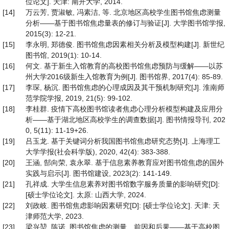
位论文]. 天津: 南开大学, 2014.
[14]
万云芳, 贾淑敏, 冯素洁, 等. 北京地区高校学生图书馆焦虑测量
分析——基于图书馆焦虑量表的修订与验证[J]. 大学图书馆学报,
2015(3): 12-21.
[15]
李永明, 郑德俊. 图书馆焦虑因素相关分析及模型构建[J]. 新世纪
图书馆, 2019(1): 10-14.
[16]
何文. 基于新生入馆教育的高校图书馆焦虑预防与缓解——以苏
州大学2016级新生入馆教育为例[J]. 图书馆界, 2017(4): 85-89.
[17]
李琛, 杨沉. 图书馆焦虑的心理成因及其干预机制研究[J]. 淮南师
范学院学报, 2019, 21(5): 99-102.
[18]
李桂群. 疫情下高校图书馆读者焦虑心理分析模型构建及应用分
析——基于湖北地区高校学生的调查数据[J]. 图书情报导刊, 202
0, 5(11): 11-19+26.
[19]
吕玉龙. 基于关键词分析我国图书馆焦虑研究态势[J]. 上海理工
大学学报(社会科学版), 2020, 42(4): 383-388.
[20]
王涵, 郜向荣, 袁永翠. 基于信息素养教育应对图书馆焦虑的国外
实践与启示[J]. 图书馆建设, 2023(2): 141-149.
[21]
孔祥成. 大学生信息素养对图书馆数字服务质量的影响研究[D]:
[硕士学位论文]. 太原: 山西大学, 2024.
[22]
刘政岐. 图书馆焦虑影响因素研究[D]: [硕士学位论文]. 天津: 天
津师范大学, 2023.
[23]
梁兴堃, 陈诺. 图书馆焦虑的测量、前因和后果——基于高校图