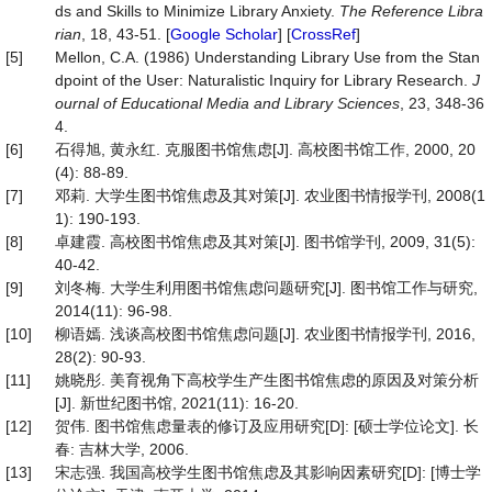
ds and Skills to Minimize Library Anxiety.
The Reference Libra
rian
, 18, 43-51. [
Google Scholar
] [
CrossRef
]
[5]
Mellon, C.A. (1986) Understanding Library Use from the Stan
dpoint of the User: Naturalistic Inquiry for Library Research.
J
ournal of Educational Media and Library Sciences
, 23, 348-36
4.
[6]
石得旭, 黄永红. 克服图书馆焦虑[J]. 高校图书馆工作, 2000, 20
(4): 88-89.
[7]
邓莉. 大学生图书馆焦虑及其对策[J]. 农业图书情报学刊, 2008(1
1): 190-193.
[8]
卓建霞. 高校图书馆焦虑及其对策[J]. 图书馆学刊, 2009, 31(5):
40-42.
[9]
刘冬梅. 大学生利用图书馆焦虑问题研究[J]. 图书馆工作与研究,
2014(11): 96-98.
[10]
柳语嫣. 浅谈高校图书馆焦虑问题[J]. 农业图书情报学刊, 2016,
28(2): 90-93.
[11]
姚晓彤. 美育视角下高校学生产生图书馆焦虑的原因及对策分析
[J]. 新世纪图书馆, 2021(11): 16-20.
[12]
贺伟. 图书馆焦虑量表的修订及应用研究[D]: [硕士学位论文]. 长
春: 吉林大学, 2006.
[13]
宋志强. 我国高校学生图书馆焦虑及其影响因素研究[D]: [博士学