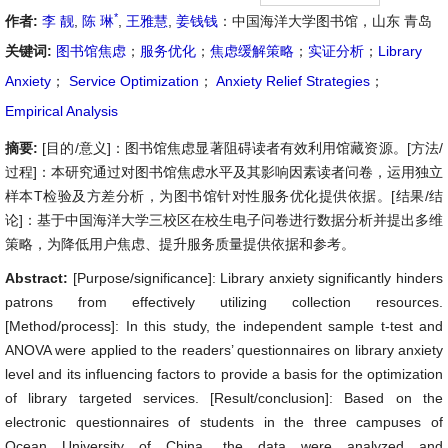
*
作者:
李 靓
,
陈 琳
,
王雅慧
,
姜钱钱
：中国海洋大学图书馆，山东 青岛
关键词:
图书馆焦虑
；
服务优化
；
焦虑缓解策略
；
实证分析
；
Library
Anxiety
；
Service Optimization
；
Anxiety Relief Strategies
；
Empirical Analysis
摘要:
[目的/意义]：图书馆焦虑显著阻碍读者有效利用馆藏资源。[方法/
过程]：本研究通过对图书馆焦虑水平及其影响因素读者问卷，运用独立
样本T检验及方差分析，为图书馆针对性服务优化提供依据。[结果/结
论]：基于中国海洋大学三校区在校生电子问卷进行数据分析并提出多维
策略，为降低用户焦虑、提升服务质量提供依据和参考。
Abstract:
[Purpose/significance]: Library anxiety significantly hinders
patrons from effectively utilizing collection resources.
[Method/process]: In this study, the independent sample t-test and
ANOVA were applied to the readers’ questionnaires on library anxiety
level and its influencing factors to provide a basis for the optimization
of library targeted services. [Result/conclusion]: Based on the
electronic questionnaires of students in the three campuses of
Ocean University of China, the data were analyzed and