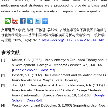
multidimensional strategies were proposed to provide a basis and
reference for reducing user anxiety and improving service quality.
文章引用：
李靓, 陈琳, 王雅慧, 姜钱钱. 多维焦虑视角下高校图书馆服务
优化路径研究——基于中国海洋大学的实证分析与策略设计[J]. 统计学
与应用, 2025, 14(6): 9-17.
https://doi.org/10.12677/sa.2025.146143
参考文献
[1]
Mellon, C.A. (1986) Library Anxiety: A Grounded Theory and It
s Development.
College & Research Libraries
, 47, 160-165.
[
Google Scholar
] [
CrossRef
]
[2]
Bostick, S.L. (1992) The Development and Validation of the Li
brary Anxiety Scale. Wayne State University.
[3]
Jiao, Q.G., Onwuegbuzie, A.J. and Lichtenstein, A.A. (1996) Li
brary Anxiety: Characteristics of “At-Risk” College Students.
Li
brary & Information Science Research
, 18, 151-163. [
Google
Scholar
] [
CrossRef
]
[4]
Westbrook, L. and DeDecker, S. (1993) Supporting User Nee