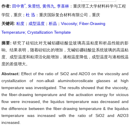
*
作者:
田中青
,
朱昱恺
,
黄伟九
,
李喜林
：重庆理工大学材料科学与工程
学院，重庆；
杜 迅
：重庆国际复合材料有限公司，重庆
关键词:
粘度
；
成型温度
；
析晶
；
Viscosity; Fiber-Drawing
Temperature; Crystallization Template
摘要:
研究了硅铝比对无碱铝硼硅酸盐玻璃高温粘度和析晶性能的影
响。结果表明，随着硅铝比的增加，无碱铝硼硅酸盐系统玻璃的高温粘
度、成型温度和粘滞活化能增加，液相温度降低，成型温度与液相线温
度的差值增大。
Abstract:
Effect of the ratio of SiO2 and Al2O3 on the viscosity and
crystallization of non-alkali aluminoborosilicate glasses at high
temperature was investigated. The results showed that the viscosity,
the fiber-drawing temperature and the activation energy for vicious
flow were increased, the liquidus temperature was decreased and
the difference between the fiber-drawing temperature & the liquidus
temperature was increased with the ratio of SiO2 and Al2O3
increased.