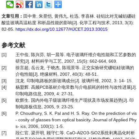
文章引用：
田中青, 朱昱恺, 黄伟九, 杜迅, 李喜林. 硅铝比对无碱铝硼硅
酸盐玻璃高温粘度 和析晶性能的影响[J]. 化学工程与技术, 2013, 3(3):
82-85.
https://dx.doi.org/10.12677/HJCET.2013.33015
参考文献
[1]
王中俭, 陈兴芬, 胡一晨等. 电子玻璃纤维介电性能和工艺参数的
研究[J]. 材料科学与工艺, 2007, 15(5): 662-664, 669.
[2]
徐言超, 岳云龙, 于晓杰, 陈现景等. 正交实验研究硼铝硅玻璃的
介电性能[J]. 绝缘材料, 2007, 40(3): 48-51.
[3]
沈龙. 印制电路板的新玻璃成分[J]. 玻璃纤维, 2002, 3: 14- 15.
[4]
杨盟辉. 高频PCB基材介电常数与介电损耗的特性与改性进展[J].
印制电路信息, 2009, 4: 27-31.
[5]
欧辉生. 国内外电子级玻璃纤维生产现状及市场发展趋势[J]. 印
制电路板信息, 2005, 9: 23-25.
[6]
P. Choudhury, S. K. Pal and H. S. Ray. On the prediction of vis
- cosity of glasses from optical basicity. Journal of Applied Phy
s- ics, 2006, 100(1): 1-5.
[7]
段仁官, 梁开明, 顾守仁等. CaO-Al2O3-SiO2系统剥离晶化时析