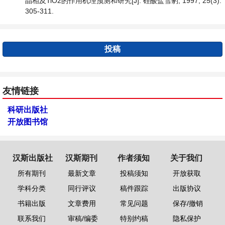
晶相及TiO2的作用机理预测和研究[J]. 硅酸盐雪豹, 1997, 25(3):
305-311.
投稿
友情链接
科研出版社
开放图书馆
汉斯出版社
汉斯期刊
作者须知
关于我们
所有期刊
最新文章
投稿须知
开放获取
学科分类
同行评议
稿件跟踪
出版协议
书籍出版
文章费用
常见问题
保存/撤销
联系我们
审稿/编委
特别约稿
隐私保护