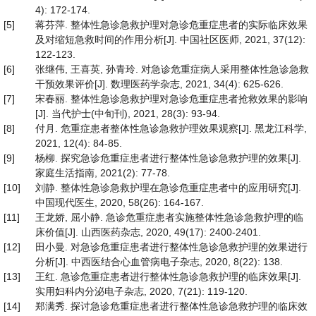
4): 172-174.
[5]
蒋芬萍. 整体性急诊急救护理对急诊危重症患者的实际临床效果
及对缩短急救时间的作用分析[J]. 中国社区医师, 2021, 37(12):
122-123.
[6]
张继伟, 王喜英, 孙青玲. 对急诊危重症病人采用整体性急诊急救
干预效果评价[J]. 数理医药学杂志, 2021, 34(4): 625-626.
[7]
宋春丽. 整体性急诊急救护理对急诊危重症患者抢救效果的影响
[J]. 当代护士(中旬刊), 2021, 28(3): 93-94.
[8]
付月. 危重症患者整体性急诊急救护理效果观察[J]. 黑龙江科学,
2021, 12(4): 84-85.
[9]
杨柳. 探究急诊危重症患者进行整体性急诊急救护理的效果[J].
家庭生活指南, 2021(2): 77-78.
[10]
刘静. 整体性急诊急救护理在急诊危重症患者中的应用研究[J].
中国现代医生, 2020, 58(26): 164-167.
[11]
王龙娇, 屈小静. 急诊危重症患者实施整体性急诊急救护理的临
床价值[J]. 山西医药杂志, 2020, 49(17): 2400-2401.
[12]
田小曼. 对急诊危重症患者进行整体性急诊急救护理的效果进行
分析[J]. 中西医结合心血管病电子杂志, 2020, 8(22): 138.
[13]
王红. 急诊危重症患者进行整体性急诊急救护理的临床效果[J].
实用妇科内分泌电子杂志, 2020, 7(21): 119-120.
[14]
郑满秀. 探讨急诊危重症患者进行整体性急诊急救护理的临床效