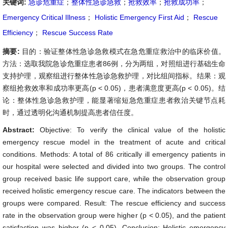
关键词:
急诊危重症
；
整体性急诊急救
；
抢救效率
；
抢救成功率
；
Emergency Critical Illness
；
Holistic Emergency First Aid
；
Rescue
Efficiency
；
Rescue Success Rate
摘要:
目的：验证整体性急诊急救模式在急危重症救治中的临床价值。
方法：选取我院急诊危重症患者86例，分为两组，对照组进行基础生命
支持护理，观察组进行整体性急诊急救护理，对比组间指标。结果：观
察组抢救效率和成功率更高(p < 0.05)，患者满意度更高(p < 0.05)。结
论：整体性急诊急救护理，能显著缩短急危重症患者救治关键节点耗
时，通过透明化沟通机制提高患者信任度。
Abstract:
Objective: To verify the clinical value of the holistic
emergency rescue model in the treatment of acute and critical
conditions. Methods: A total of 86 critically ill emergency patients in
our hospital were selected and divided into two groups. The control
group received basic life support care, while the observation group
received holistic emergency rescue care. The indicators between the
groups were compared. Result: The rescue efficiency and success
rate in the observation group were higher (p < 0.05), and the patient
satisfaction was higher (p < 0.05). Conclusion: Holistic emergency