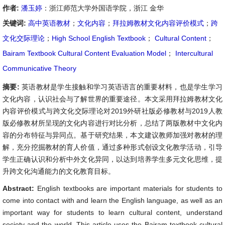
作者:
潘玉婷
：浙江师范大学外国语学院，浙江 金华
关键词:
高中英语教材
；
文化内容
；
拜拉姆教材文化内容评价模式
；
跨
文化交际理论
；
High School English Textbook
；
Cultural Content
；
Bairam Textbook Cultural Content Evaluation Model
；
Intercultural
Communicative Theory
摘要:
英语教材是学生接触和学习英语语言的重要材料，也是学生学习
文化内容，认识社会与了解世界的重要途径。本文采用拜拉姆教材文化
内容评价模式与跨文化交际理论对2019外研社版必修教材与2019人教
版必修教材所呈现的文化内容进行对比分析，总结了两版教材中文化内
容的分布特征与异同点。基于研究结果，本文建议教师加强对教材的理
解，充分挖掘教材的育人价值，通过多种形式创设文化教学活动，引导
学生正确认识和分析中外文化异同，以达到培养学生多元文化思维，提
升跨文化沟通能力的文化教育目标。
Abstract:
English textbooks are important materials for students to
come into contact with and learn the English language, as well as an
important way for students to learn cultural content, understand
society and the world. This article uses the Bairam textbook cultural