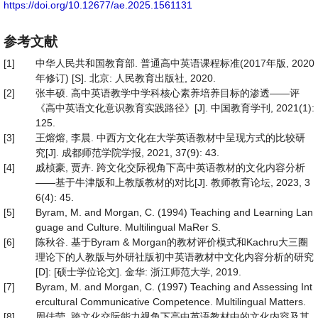
https://doi.org/10.12677/ae.2025.1561131
参考文献
[1]
中华人民共和国教育部. 普通高中英语课程标准(2017年版, 2020
年修订) [S]. 北京: 人民教育出版社, 2020.
[2]
张丰硕. 高中英语教学中学科核心素养培养目标的渗透——评
《高中英语文化意识教育实践路径》[J]. 中国教育学刊, 2021(1):
125.
[3]
王熔熔, 李晨. 中西方文化在大学英语教材中呈现方式的比较研
究[J]. 成都师范学院学报, 2021, 37(9): 43.
[4]
戚桢豪, 贾卉. 跨文化交际视角下高中英语教材的文化内容分析
——基于牛津版和上教版教材的对比[J]. 教师教育论坛, 2023, 3
6(4): 45.
[5]
Byram, M. and Morgan, C. (1994) Teaching and Learning Lan
guage and Culture. Multilingual MaRer S.
[6]
陈秋谷. 基于Byram & Morgan的教材评价模式和Kachru大三圈
理论下的人教版与外研社版初中英语教材中文化内容分析的研究
[D]: [硕士学位论文]. 金华: 浙江师范大学, 2019.
[7]
Byram, M. and Morgan, C. (1997) Teaching and Assessing Int
ercultural Communicative Competence. Multilingual Matters.
[8]
周佳莹. 跨文化交际能力视角下高中英语教材中的文化内容及其