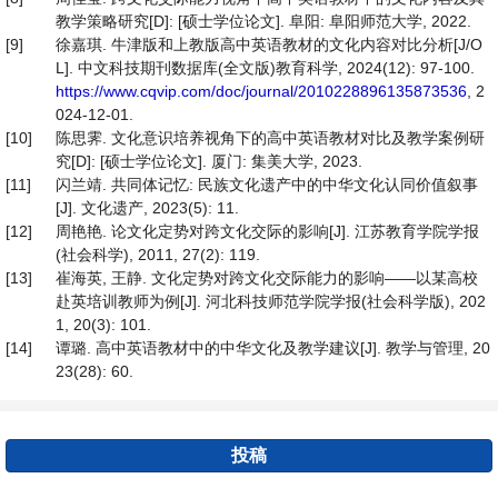
教学策略研究[D]: [硕士学位论文]. 阜阳: 阜阳师范大学, 2022.
[9]
徐嘉琪. 牛津版和上教版高中英语教材的文化内容对比分析[J/O
L]. 中文科技期刊数据库(全文版)教育科学, 2024(12): 97-100.
https://www.cqvip.com/doc/journal/2010228896135873536
, 2
024-12-01.
[10]
陈思霁. 文化意识培养视角下的高中英语教材对比及教学案例研
究[D]: [硕士学位论文]. 厦门: 集美大学, 2023.
[11]
闪兰靖. 共同体记忆: 民族文化遗产中的中华文化认同价值叙事
[J]. 文化遗产, 2023(5): 11.
[12]
周艳艳. 论文化定势对跨文化交际的影响[J]. 江苏教育学院学报
(社会科学), 2011, 27(2): 119.
[13]
崔海英, 王静. 文化定势对跨文化交际能力的影响——以某高校
赴英培训教师为例[J]. 河北科技师范学院学报(社会科学版), 202
1, 20(3): 101.
[14]
谭璐. 高中英语教材中的中华文化及教学建议[J]. 教学与管理, 20
23(28): 60.
投稿