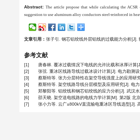
Abstract:
The article propose that while calculating the ACSR 
suggestion to use aluminum alloy conductors steel-reinforced in heav
文章引用：
张子引. 钢芯铝绞线外层铝线的过载能力分析[J]. 输配电工
参考文献
[1]
唐春林. 覆冰过载情况下电线的允许比载和冰厚计算[J]. 华东交
[2]
张弦. 重冰区线路导线过载冰设计计算[J]. 电力勘测设计, 20
[3]
蔡斯特等. 张力分层特性在架空导线强度上的应用研究[J]. 南
[4]
蔡斯特等. 架空线路导线分层模型及应用研究[J]. 电力科学与工程
[5]
郑黎阳等. 铝绞线和钢芯铝绞线的应力分析[J]. 武汉水利电力
[6]
邵天晓. 架空送电线路的电线力学计算[M]. 第2版 北京: 中
[7]
张小力等. 云广±800kV直流输电重冰区导线选型[J]. 高电压技