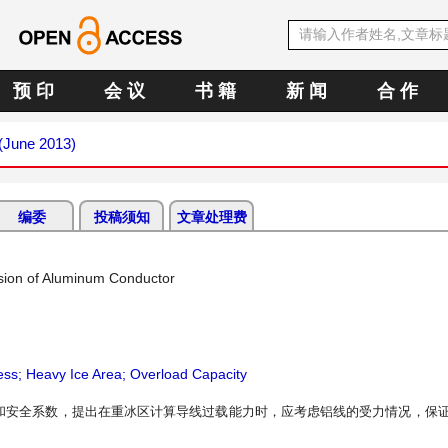
预 印
会 议
书 籍
新 闻
合 作
 (June 2013)
编委
投稿须知
文章处理费
nsion of Aluminum Conductor
ss; Heavy Ice Area; Overload Capacity
和安全系数，提出在重冰区计算导线过载能力时，应考虑铝线的受力情况，保