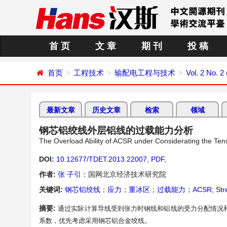
首 页
文 章
期 刊
投 稿
首页
工程技术
输配电工程与技术
Vol. 2 No. 2
最新文章
历史文章
检索
领域
钢芯铝绞线外层铝线的过载能力分析
The Overload Ability of ACSR under Considerating the Te
DOI:
10.12677/TDET.2013.22007
,
PDF
,
作者:
张 子引
：国网北京经济技术研究院
关键词:
钢芯铝绞线
；
应力
；
重冰区
；
过载能力
；
ACSR; Stre
摘要:
通过实际计算导线受到张力时钢线和铝线的受力分配情况
系数，优先考虑采用钢芯铝合金绞线。