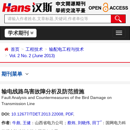
学术期刊
切
换
导
首页
工程技术
输配电工程与技术
航
Vol. 2 No. 2 (June 2013)
期刊菜单
输电线路鸟害故障分析及防范措施
Fault Analysis and Countermeasures of the Bird Damage on
Transmission Line
DOI:
10.12677/TDET.2013.22008
,
PDF
,
*
作者:
牛彪
,
王健
：山西省电力公司；
蔡炜
,
刘晓伟
,
田丁
：国网电力科