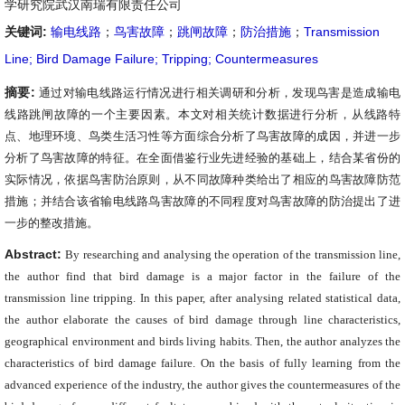
学研究院武汉南瑞有限责任公司
关键词:
输电线路
；
鸟害故障
；
跳闸故障
；
防治措施
；
Transmission
Line; Bird Damage Failure; Tripping; Countermeasures
摘要:
通过对输电线路运行情况进行相关调研和分析，发现鸟害是造成输电
线路跳闸故障的一个主要因素。
本文对相关统计数据进行分析，从线路特
点、地理环境、鸟类生活习性等方面综合分析了鸟害故障的成因，并进一步
分析了鸟害故障的特征。
在全面借鉴行业先进经验的基础上，结合某省份的
实际情况，依据鸟害防治原则，从不同故障种类给出了相应的鸟害故障防范
措施；并结合该省输电线路鸟害故障的不同程度对鸟害故障的防治提出了进
一步的整改措施。
Abstract:
By researching and analysing the operation of the transmission line,
the author find that bird damage is a major factor in the failure of the
transmission line tripping. In this paper, after analysing related statistical data,
the author elaborate the causes of bird damage
through line characteristics,
geographical environment and birds living habits. Then, the author analyzes the
characteristics of bird damage failure. On the basis of fully learning from the
advanced
experience of the industry, the author gives the countermeasures of the