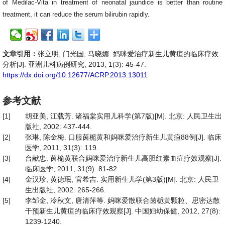
of Medilac-Vita in treatment of neonatal jaundice is better than
routine
treatment, it can reduce the
serum bilirubin rapidly.
文章引用：
张立明, 门光国, 马晓媚. 妈咪爱治疗新生儿黄疸的临床疗效
分析[J]. 亚洲儿科病例研究, 2013, 1(3): 45-47.
https://dx.doi.org/10.12677/ACRP.2013.13011
参考文献
[1]
胡亚美, 江载芳. 诸福棠实用儿科学(第7版)[M]. 北京: 人民卫生出
版社, 2002: 437-444.
[2]
张琳, 陈金梅. 口服茵栀黄和妈咪爱治疗新生儿黄疸88例[J]. 临床
医学, 2011, 31(3): 119.
[3]
台献忠. 茵桅黄联合妈咪爱治疗新生儿高胆红素血症疗效观察[J].
临床医学, 2011, 31(9): 81-82.
[4]
金汉珍, 黄德珉, 官希吉. 实用新生儿学(第3版)[M]. 北京: 人民卫
生出版社, 2002: 265-266.
[5]
李邹金, 冷秋文, 唐清萍等. 妈咪爱散联合茵栀黄颗粒、思密达散
干预新生儿黄疸的临床疗效观察[J]. 中国妇幼保健, 2012, 27(8):
1239-1240.