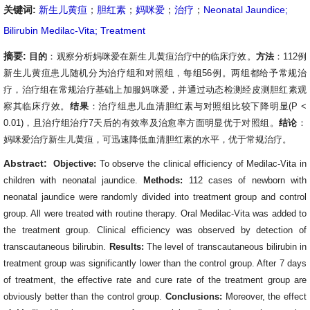
关键词:
新生儿黄疸
；
胆红素
；
妈咪爱
；
治疗
；
Neonatal Jaundice;
Bilirubin Medilac-Vita; Treatment
摘要:
目的
：观察分析妈咪爱在新生儿黄疸治疗中的临床疗效。
方法
：
112
例
新生儿黄疸患儿随机分为治疗组和对照组，每组
56
例。两组都给予常规治
疗
，
治疗组在常规治疗基础上加服妈咪爱，并通过动态检测经皮测胆红素观
察其临床疗效。
结果
：治疗组患儿血清胆红素与对照组比较下降明显
(P
<
0.01)
，且治疗组治疗
7
天后的有效率及治愈率方面明显优于对照组。
结论
：
妈咪爱治疗新生儿黄疸，可
迅速降低血清胆红素的水平，优于常规治疗。
Abstract:
Objective:
To observe the clinical efficiency of Medilac-Vita in
children with neonatal jaundice.
Methods:
112 cases of newborn with
neonatal jaundice were randomly divided into treatment group and control
group. All were
treated with routine therapy. Oral Medilac-Vita was added to
the treatment group. Clinical efficiency was observed by detection of
transcautaneous bilirubin.
Results:
The level of transcautaneous bilirubin in
treatment group was significantly lower than the control group. After 7 days
of treatment, the effective rate and cure rate of the treatment group are
obviously better than the control group.
Conclusions:
Moreover, the effect