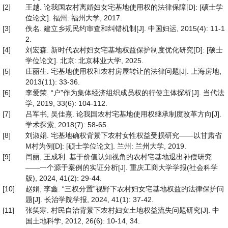
[2]
王越. 论我国农村离婚妇女宅基地使用权的法律保障[D]: [硕士学
位论文]. 福州: 福州大学, 2017.
[3]
佚名. 建立乡规民约审查和纠错机制[J]. 中国妇运, 2015(4): 11-1
2.
[4]
刘宏森. 新时代农村妇女宅基地权益保护制度优化研究[D]: [硕士
学位论文]. 北京: 北京林业大学, 2025.
[5]
庄丽生. 宅基地使用权和农村房屋转让的法律问题[J]. 上海房地,
2013(11): 33-36.
[6]
李爱荣. “户”作为集体经济组织成员权的行使主体探析[J]. 当代法
学, 2019, 33(6): 104-112.
[7]
吕军书, 吴佳熹. 论我国农村宅基地使用权继承制度改革方向[J].
学术探索, 2018(7): 58-65.
[8]
刘淑娟. 宅基地确权背景下农村女性权益受损研究——以甘肃省
M村为例[D]: [硕士学位论文]. 兰州: 兰州大学, 2019.
[9]
闫丽, 王成利. 基于价值认知视角的农村宅基地退出补偿研究
——一个源于案例的实证分析[J]. 重庆工商大学学报(社会科学
版), 2024, 41(2): 29-44.
[10]
赵娟, 李鑫. “三权分置”视野下农村妇女宅基地权益的法律保护问
题[J]. 长治学院学报, 2024, 41(1): 37-42.
[11]
张笑寒. 村民自治背景下农村妇女土地权益流失问题研究[J]. 中
国土地科学, 2012, 26(6): 10-14, 34.