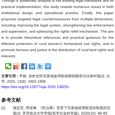
Through a systematic analysis of the existing legal framework and its
practical implementation, this study reveals numerous issues in both
institutional design and operational practice. Finally, this paper
proposes targeted legal countermeasures from multiple dimensions,
including improving the legal system, strengthening law enforcement
and supervision, and optimizing the rights relief mechanism. The aim
is to provide theoretical references and practical guidance for the
effective protection of rural women’s homestead use rights, and to
promote fairness and justice in the distribution of rural land rights and
interests.
文章引用：
尹妍. 农村女性宅基地使用权保障的困境与法律对策[J]. 法
学, 2025, 13(8): 1802-1808.
https://doi.org/10.12677/ojls.2025.138251
参考文献
[1]
项定宜, 邓佳琳. 《民法典》背景下宅基地使用权流转制度的完
善[J]. 齐齐哈尔大学学报(哲学社会科学版), 2020(10): 86-89.