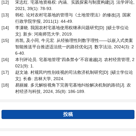
[12]
宋志红. 宅基地资格权: 内涵、实践探索与制度构建[J]. 法学评论,
2021, 39(1): 78-93.
[13]
韩松. 论对农村宅基地的管理与《土地管理法》的修改[J]. 国家
行政学院学报, 2011(1): 44-49.
[14]
李潇晓. 我国农村宅基地使用权继承问题研究[D]: [硕士学位论
文]. 新乡: 河南师范大学, 2019.
[15]
肖凯, 及小同, 牛元宏. 从经验理性到数字理性——以嵌入式类案
智能推送平台推进适法统一的路径优化[J]. 数字法治, 2024(3): 2
6-40.
[16]
本刊评论员. 宅基地管理“四条禁令”不容逾越[J]. 农村经营管理, 2
021(9): 1.
[17]
赵文迪. 村规民约性别歧视的司法救济机制研究[D]: [硕士学位论
文]. 长春: 吉林大学, 2024.
[18]
易丽娅. 多元解纷视角下完善宅基地纠纷解决机制的路径[J]. 农
村经济与科技, 2024, 35(8): 186-189.
投稿