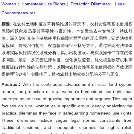
Women
；
Homestead Use Rights
；
Protection Dilemmas
；
Legal
Countermeasures
摘要:
在农村土地制度改革持续推进的背景下，农村女性宅基地使用权
保障问题愈发凸显其重要性与紧迫性。本文聚焦农村女性这一特殊群
体，深入剖析其在宅基地使用权保障方面面临的现实困境，涵盖法律规
范模糊、传统习俗制约、权益救济途径不畅等方面。通过对现有法律体
系与实际执行情况的系统分析，揭示出制度设计与实践操作中存在的诸
多问题。最后，从完善法律制度、强化执法监管、优化权益救济机制等
维度提出针对性的法律对策，以期为农村女性宅基地使用权的有效保障
提供理论参考与实践指导，推动农村土地权益分配的公平与正义。
Abstract:
With the continuous advancement of rural land system
reform, the protection of rural women’s homestead use rights has
emerged as an issue of growing importance and urgency. This paper
focuses on rural women as a specific group, deeply analyzing the
practical dilemmas they face in safeguarding homestead use rights.
These dilemmas include vague legal norms, constraints from
traditional customs, and inadequate channels for rights relief.