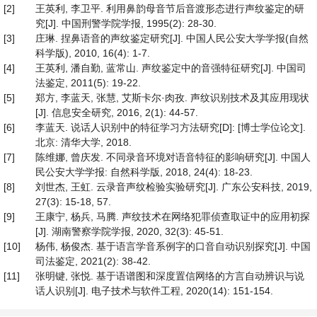
[2]
王英利, 李卫平. 利用鼻韵母音节后音渡形态进行声纹鉴定的研
究[J]. 中国刑警学院学报, 1995(2): 28-30.
[3]
庄琳. 捏鼻语音的声纹鉴定研究[J]. 中国人民公安大学学报(自然
科学版), 2010, 16(4): 1-7.
[4]
王英利, 潘自勤, 蓝常山. 声纹鉴定中的音强特征研究[J]. 中国司
法鉴定, 2011(5): 19-22.
[5]
郑方, 李蓝天, 张慧, 艾斯卡尔·肉孜. 声纹识别技术及其应用现状
[J]. 信息安全研究, 2016, 2(1): 44-57.
[6]
李蓝天. 说话人识别中的特征学习方法研究[D]: [博士学位论文].
北京: 清华大学, 2018.
[7]
陈维娜, 曾庆发. 不同录音环境对语音特征的影响研究[J]. 中国人
民公安大学学报: 自然科学版, 2018, 24(4): 18-23.
[8]
刘世杰, 王虹. 云录音声纹检验实验研究[J]. 广东公安科技, 2019,
27(3): 15-18, 57.
[9]
王康宁, 杨兵, 马腾. 声纹技术在网络犯罪侦查取证中的应用初探
[J]. 湖南警察学院学报, 2020, 32(3): 45-51.
[10]
杨伟, 杨俊杰. 基于语言学音系例字的口音自动识别探究[J]. 中国
司法鉴定, 2021(2): 38-42.
[11]
张明键, 张悦. 基于语谱图和深度置信网络的方言自动辨识与说
话人识别[J]. 电子技术与软件工程, 2020(14): 151-154.