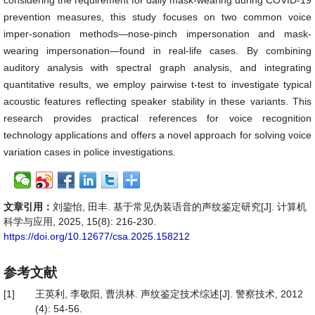
considering the requirement for daily mask-wearing during COVID-19
prevention measures, this study focuses on two common voice
imper-sonation methods—nose-pinch impersonation and mask-
wearing impersonation—found in real-life cases. By combining
auditory analysis with spectral graph analysis, and integrating
quantitative results, we employ pairwise t-test to investigate typical
acoustic features reflecting speaker stability in these variants. This
research provides practical references for voice recognition
technology applications and offers a novel approach for solving voice
variation cases in police investigations.
文章引用：
刘鋆怡, 田丰. 基于常见伪装语音的声纹鉴定研究[J]. 计算机
科学与应用, 2025, 15(8): 216-230.
https://doi.org/10.12677/csa.2025.158212
参考文献
[1]
王英利, 李敬阳, 曹洪林. 声纹鉴定技术综述[J]. 警察技术, 2012
(4): 54-56.