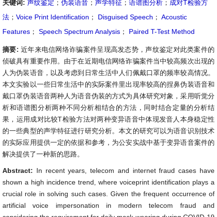
关键词:
声纹鉴定
；
伪装语音
；
声学特征
；
语谱图分析
；
成对T检验方
法
；
Voice Print Identification
；
Disguised Speech
；
Acoustic
Features
；
Speech Spectrum Analysis
；
Paired T-Test Method
摘要:
近年来电信网络诈骗案件呈现高发态势，声纹鉴定对此类案件的
侦破具有重要作用。由于在近期电信网络诈骗案件当中较高频次出现的
人为伪装语音，以及考虑到日常生活中人们佩戴口罩的频率较高情况。
本文实验以一些日常生活中的实际案件里出现率较高的捏鼻伪装语音和
戴口罩伪装语音两种人为语音伪装的方式为具体研究对象，采用听觉分
析和语谱图分析两种不同分析相结合的方法，同时结合定量的分析结
果，运用成对比较T检验方法对两种变异语音中体现发音人本身稳定性
的一些典型的声学特征进行研究分析。本文的研究可以为语音识别技术
的实际应用提供一定的依据和参考，为公安实战中基于变异语音案件的
解决提供了一种新的思路。
Abstract:
In recent years, telecom and internet fraud cases have
shown a high incidence trend, where voiceprint identification plays a
crucial role in solving such cases. Given the frequent occurrence of
artificial voice impersonation in modern telecom fraud and