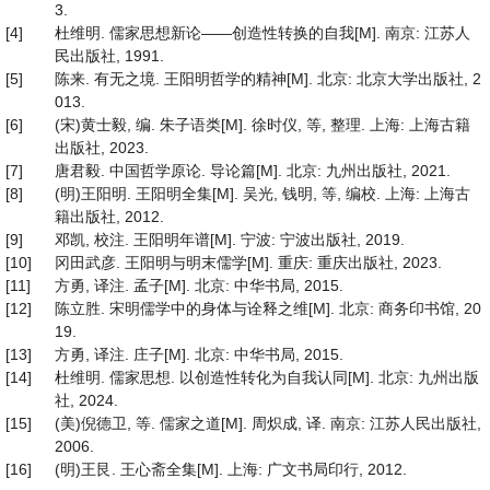
3.
[4]
杜维明. 儒家思想新论——创造性转换的自我[M]. 南京: 江苏人
民出版社, 1991.
[5]
陈来. 有无之境. 王阳明哲学的精神[M]. 北京: 北京大学出版社, 2
013.
[6]
(宋)黄士毅, 编. 朱子语类[M]. 徐时仪, 等, 整理. 上海: 上海古籍
出版社, 2023.
[7]
唐君毅. 中国哲学原论. 导论篇[M]. 北京: 九州出版社, 2021.
[8]
(明)王阳明. 王阳明全集[M]. 吴光, 钱明, 等, 编校. 上海: 上海古
籍出版社, 2012.
[9]
邓凯, 校注. 王阳明年谱[M]. 宁波: 宁波出版社, 2019.
[10]
冈田武彦. 王阳明与明末儒学[M]. 重庆: 重庆出版社, 2023.
[11]
方勇, 译注. 孟子[M]. 北京: 中华书局, 2015.
[12]
陈立胜. 宋明儒学中的身体与诠释之维[M]. 北京: 商务印书馆, 20
19.
[13]
方勇, 译注. 庄子[M]. 北京: 中华书局, 2015.
[14]
杜维明. 儒家思想. 以创造性转化为自我认同[M]. 北京: 九州出版
社, 2024.
[15]
(美)倪德卫, 等. 儒家之道[M]. 周炽成, 译. 南京: 江苏人民出版社,
2006.
[16]
(明)王艮. 王心斋全集[M]. 上海: 广文书局印行, 2012.