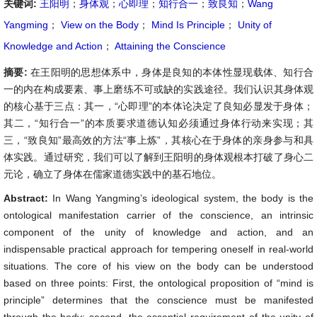
关键词:
王阳明
；
身体观
；
心即理
；
知行合一
；
致良知
；
Wang
Yangming
；
View on the Body
；
Mind Is Principle
；
Unity of
Knowledge and Action
；
Attaining the Conscience
摘要:
在王阳明的思想体系中，身体是良知的本体性显现载体、知行合
一的内在构成要素、事上磨练不可或缺的实践途径。我们认识其身体观
的核心基于三点：其一，“心即理”的本体论决定了良知必显发于身体；
其二，“知行合一”的本质要求道德认知必须通过身体行动来实现；其
三，“致良知”最高效的方法“事上炼”，其核心在于身体的亲身参与和具
体实践。通过研究，我们可以了解到王阳明的身体观根本打破了身心二
元论，确立了身体在儒家道德实践中的基石地位。
Abstract:
In Wang Yangming’s ideological system, the body is the
ontological manifestation carrier of the conscience, an intrinsic
component of the unity of knowledge and action, and an
indispensable practical approach for tempering oneself in real-world
situations. The core of his view on the body can be understood
based on three points: First, the ontological proposition of “mind is
principle” determines that the conscience must be manifested