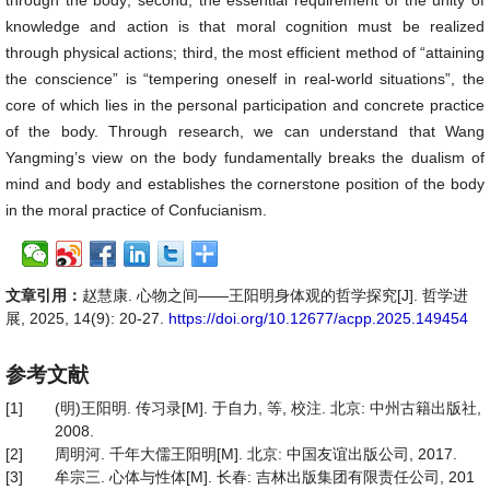
through the body; second, the essential requirement of the unity of
knowledge and action is that moral cognition must be realized
through physical actions; third, the most efficient method of “attaining
the conscience” is “tempering oneself in real-world situations”, the
core of which lies in the personal participation and concrete practice
of the body. Through research, we can understand that Wang
Yangming’s view on the body fundamentally breaks the dualism of
mind and body and establishes the cornerstone position of the body
in the moral practice of Confucianism.
文章引用：
赵慧康. 心物之间——王阳明身体观的哲学探究[J]. 哲学进
展, 2025, 14(9): 20-27.
https://doi.org/10.12677/acpp.2025.149454
参考文献
[1]
(明)王阳明. 传习录[M]. 于自力, 等, 校注. 北京: 中州古籍出版社,
2008.
[2]
周明河. 千年大儒王阳明[M]. 北京: 中国友谊出版公司, 2017.
[3]
牟宗三. 心体与性体[M]. 长春: 吉林出版集团有限责任公司, 201