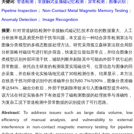
关键词:
管道检测
；
非接触式金属磁记忆检测
；
异常检测
；
图像识别
；
Pipeline Inspection
；
Non-Contact Metal Magnetic Memory Testing
；
Anomaly Detection
；
Image Recognition
摘要:
针对管道缺陷检测中非接触式磁记忆技术存在的数据量大、人工
分析效率低及易受外部干扰等问题，本文提出一种结合异常检测算法与
图像分类模型的多模态数据处理方法。研究采用孤立森林算法联合局部
分析策略对磁信号进行初步筛选，快速定位疑似异常点，并结合图像分
类模型识别外部环境干扰，辅助判断并剔除其中可能由外部干扰引起的
异常数据。依托自主研发的检测装置实现磁信号、位置信息与图像的同
步采集，并在标准化实验场地完成了30组检测任务。结果显示，本方法
在铁质干扰与焊缝识别中的准确率分别为80.7%与90%，图像分类准确
率达94%，融合分析后，外部干扰剔除率较未引入图像模型提升48%。
该方法在特定实验条件下有效提升了磁检测数据的处理效率与准确性，
为复杂工况下管道检测中异常数据的识别提供了可行思路。
Abstract:
To address issues such as large data volume, low
efficiency of manual analysis, and vulnerability to external
interference in non-contact magnetic memory testing for pipeline