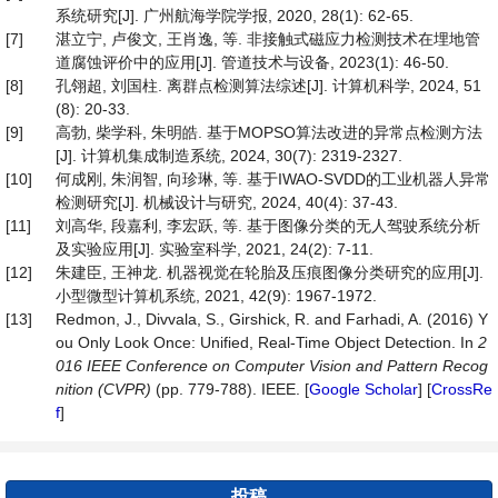
系统研究[J]. 广州航海学院学报, 2020, 28(1): 62-65.
[7]
湛立宁, 卢俊文, 王肖逸, 等. 非接触式磁应力检测技术在埋地管
道腐蚀评价中的应用[J]. 管道技术与设备, 2023(1): 46-50.
[8]
孔翎超, 刘国柱. 离群点检测算法综述[J]. 计算机科学, 2024, 51
(8): 20-33.
[9]
高勃, 柴学科, 朱明皓. 基于MOPSO算法改进的异常点检测方法
[J]. 计算机集成制造系统, 2024, 30(7): 2319-2327.
[10]
何成刚, 朱润智, 向珍琳, 等. 基于IWAO-SVDD的工业机器人异常
检测研究[J]. 机械设计与研究, 2024, 40(4): 37-43.
[11]
刘高华, 段嘉利, 李宏跃, 等. 基于图像分类的无人驾驶系统分析
及实验应用[J]. 实验室科学, 2021, 24(2): 7-11.
[12]
朱建臣, 王神龙. 机器视觉在轮胎及压痕图像分类研究的应用[J].
小型微型计算机系统, 2021, 42(9): 1967-1972.
[13]
Redmon, J., Divvala, S., Girshick, R. and Farhadi, A. (2016) Y
ou Only Look Once: Unified, Real-Time Object Detection. In
2
016 IEEE Conference on Computer Vision and Pattern Recog
nition (CVPR)
(pp. 779-788). IEEE. [
Google Scholar
] [
CrossRe
f
]
投稿