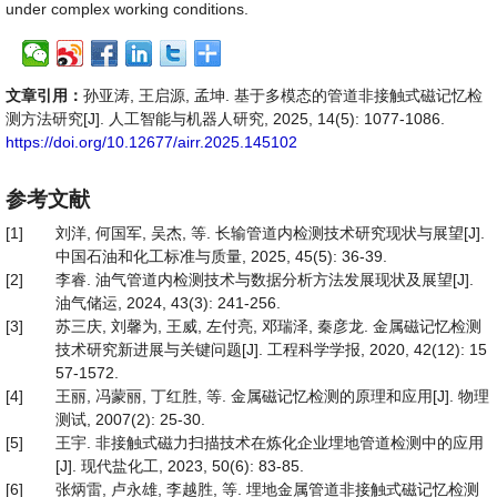
under complex working conditions.
文章引用：
孙亚涛, 王启源, 孟坤. 基于多模态的管道非接触式磁记忆检
测方法研究[J]. 人工智能与机器人研究, 2025, 14(5): 1077-1086.
https://doi.org/10.12677/airr.2025.145102
参考文献
[1]
刘洋, 何国军, 吴杰, 等. 长输管道内检测技术研究现状与展望[J].
中国石油和化工标准与质量, 2025, 45(5): 36-39.
[2]
李睿. 油气管道内检测技术与数据分析方法发展现状及展望[J].
油气储运, 2024, 43(3): 241-256.
[3]
苏三庆, 刘馨为, 王威, 左付亮, 邓瑞泽, 秦彦龙. 金属磁记忆检测
技术研究新进展与关键问题[J]. 工程科学学报, 2020, 42(12): 15
57-1572.
[4]
王丽, 冯蒙丽, 丁红胜, 等. 金属磁记忆检测的原理和应用[J]. 物理
测试, 2007(2): 25-30.
[5]
王宇. 非接触式磁力扫描技术在炼化企业埋地管道检测中的应用
[J]. 现代盐化工, 2023, 50(6): 83-85.
[6]
张炳雷, 卢永雄, 李越胜, 等. 埋地金属管道非接触式磁记忆检测