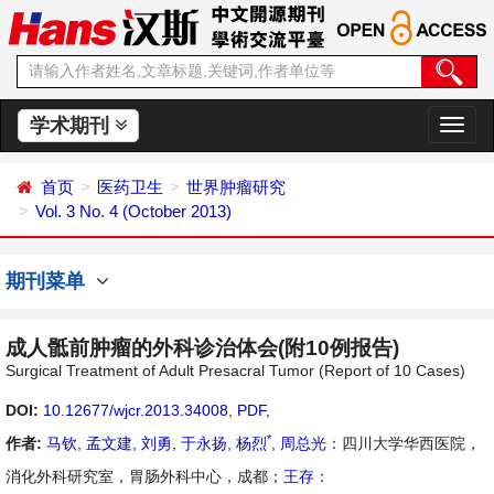
学术期刊
切
换
导
首页
医药卫生
世界肿瘤研究
航
Vol. 3 No. 4 (October 2013)
期刊菜单
成人骶前肿瘤的外科诊治体会(附10例报告)
Surgical Treatment of Adult Presacral Tumor (Report of 10 Cases)
DOI:
10.12677/wjcr.2013.34008
,
PDF
,
*
作者:
马钦
,
孟文建
,
刘勇
,
于永扬
,
杨烈
,
周总光
：四川大学华西医院，
消化外科研究室，胃肠外科中心，成都；
王存
：