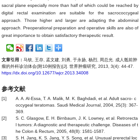
sacral plane especially more than half of which could be reached by
digital rectal examination are suitable for the sacrococcygeal
approach. Those higher and larger are adapting the abdominal
approach. Preoperational preparation and operative skills are also of
great importance to obtain satisfactory therapeutic result.
文章引用：
马钦, 王存, 孟文建, 刘勇, 于永扬, 杨烈, 周总光. 成人骶前肿
瘤的外科诊治体会(附10例报告)[J]. 世界肿瘤研究, 2013, 3(4): 44-47.
https://dx.doi.org/10.12677/wjcr.2013.34008
参考文献
[1]
A. A. Al-Essa, T. A. Malik, M. K. Baghdadi, et al. Adult sacro- c
occygeal teratomas. Saudi Medical Journal, 2004, 25(3): 367-
369.
[2]
S. C. Glasgow, E. H. Birnbaum, J. K. Lowney, et al. Retrorecta
l tumors: A diagnostic and therapeutic challenge. Diseases of t
he Colon & Rectum, 2005, 48(8): 1581-1587.
[3]
S. H. Jang, K. S. Jang, Y. S. Song, et al. Unusual prerectal loc