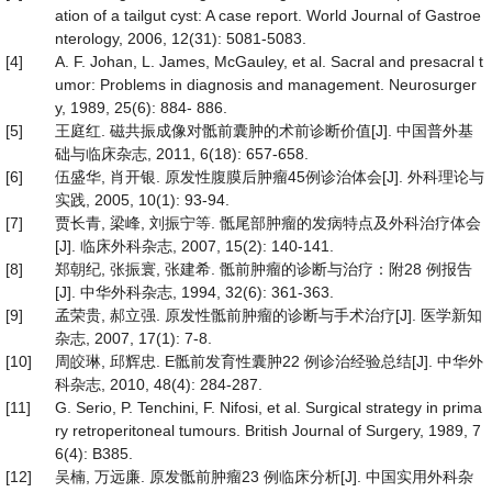
ation of a tailgut cyst: A case report. World Journal of Gastroe
nterology, 2006, 12(31): 5081-5083.
[4]
A. F. Johan, L. James, McGauley, et al. Sacral and presacral t
umor: Problems in diagnosis and management. Neurosurger
y, 1989, 25(6): 884- 886.
[5]
王庭红. 磁共振成像对骶前囊肿的术前诊断价值[J]. 中国普外基
础与临床杂志, 2011, 6(18): 657-658.
[6]
伍盛华, 肖开银. 原发性腹膜后肿瘤45例诊治体会[J]. 外科理论与
实践, 2005, 10(1): 93-94.
[7]
贾长青, 梁峰, 刘振宁等. 骶尾部肿瘤的发病特点及外科治疗体会
[J]. 临床外科杂志, 2007, 15(2): 140-141.
[8]
郑朝纪, 张振寰, 张建希. 骶前肿瘤的诊断与治疗：附28 例报告
[J]. 中华外科杂志, 1994, 32(6): 361-363.
[9]
孟荣贵, 郝立强. 原发性骶前肿瘤的诊断与手术治疗[J]. 医学新知
杂志, 2007, 17(1): 7-8.
[10]
周皎琳, 邱辉忠. E骶前发育性囊肿22 例诊治经验总结[J]. 中华外
科杂志, 2010, 48(4): 284-287.
[11]
G. Serio, P. Tenchini, F. Nifosi, et al. Surgical strategy in prima
ry retroperitoneal tumours. British Journal of Surgery, 1989, 7
6(4): B385.
[12]
吴楠, 万远廉. 原发骶前肿瘤23 例临床分析[J]. 中国实用外科杂