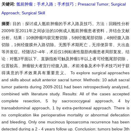
关键词:
骶前肿瘤
；
手术入路
；
手术技巧
；
Presacral Tumor; Surgical
Approach; Surgical Skill
摘要:
目的：探讨成人骶前肿瘤的手术入路及技巧。方法：回顾性分析
2009年至2011年之间诊治的10例成人骶前肿瘤患者资料，并结合文献
分析。结果：10例肿瘤均获完整切除，5例经骶尾部切除，4例经腹入路
切除，1例经腹膜外入路切除。无围手术期死亡，无排便异常、大出血
等并发症。经随访2~4年，术后仅1例粘液性脂肪肉瘤患者局部复发。结
论：对骶3平面以下、直肠指捡可触及肿瘤1半以上者可经骶尾部切除，
位置较高、肿瘤较大者宜行经腹入路。术前准备及术中手术技巧对于获
得满意的手术效果具有重要意义。 To explore surgical approaches
and skills about adult anterior sacral tumor. Methods: 10 adult sacral
tumor patients during 2009-2011 had been retrospectively analyzed,
combined with literature study. Results: All of the cases accepted
complete resection, 5 by sacrococcygeal approach, 4 by
transabdominal approach, 1 by extra-peritoneal approach. There is
no complication like perioperative mortality or abnormal defecation
and bleeding. Only one mucinous liposarcoma recurrence has been
detected during a 2 - 4 years follow up. Conclusion: tumors below 3th