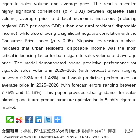
cigarette sales volume and average price. The results revealed
highly significant correlations (
p
< 0.01) between cigarette sales
volume, average price and local economic indicators (including
regional GDP, per capita GDP, urban and rural residents’ disposable
income), while also showing a significant negative correlation with the
Consumer Price Index (
p
< 0.05). Stepwise regression analysis
indicated that urban residents’ disposable income was the most
critical influencing factor for both cigarette sales volume and average
price. The model demonstrated strong predictive performance for
cigarette sales volume in 2025~2026 (with forecast errors ranging
between 0.23% and 1.48%), and weak predictive performance for
average price in 2025~2026 (with forecast errors ranging between
7.75% and 11.18%). This paper provides clear guidance for sales
planning and future product structure optimization in Enshi’s cigarette
market.
文章引用：
樊俊. 区域宏观经济对卷烟结构指标的分析与预测——以湖
北省恩施州为例[J]. 现代市场营销, 2025, 15(4): 334-339.