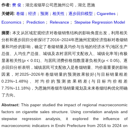
作者:
樊 俊
：湖北省烟草公司恩施州公司，湖北 恩施
关键词:
卷烟
；
经济
；
预测
；
相关性
；
逐步回归模型
；
Cigarettes
；
Economics
；
Prediction
；
Relevance
；
Stepwise Regression Model
摘要:
本文从区域宏观经济对卷烟销售结构的影响角度出发，利用相关
分析和逐步回归分析探讨了2016~2024年恩施州宏观经济指标对卷烟销
量和均价的影响，确定了卷烟销量及均价与当地的经济水平(地区生产
总值、人均生产总值、城镇及农村居民可支配收入、城镇化率等)有极
显著相关性(
p
< 0.01)、与居民消费价格指数显著负相关(
p
< 0.05)。逐
步回归分析表明，城镇居民可支配收入是卷烟销量、均价最重要的影响
因素，对2025~2026年卷烟销量的预测效果较好(与目标销量相差
0.23%~1.48%)、对均价的预测效果稍差(与目标均价相差
7.75%~11.18%)，为恩施州卷烟市场销量规划及未来卷烟结构优化明确
了方向。
Abstract:
This paper studied the impact of regional macroeconomic
factors on cigarette sales structure. Using correlation analysis and
stepwise regression analysis, it explored the influence of
macroeconomic indicators in Enshi Prefecture from 2016 to 2024 on