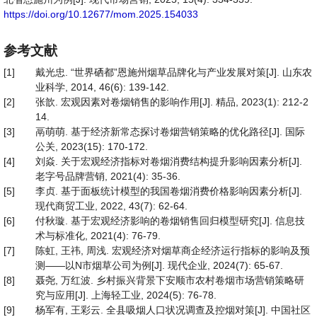
https://doi.org/10.12677/mom.2025.154033
参考文献
[1]
戴光忠. “世界硒都”恩施州烟草品牌化与产业发展对策[J]. 山东农
业科学, 2014, 46(6): 139-142.
[2]
张歆. 宏观因素对卷烟销售的影响作用[J]. 精品, 2023(1): 212-2
14.
[3]
鬲萌萌. 基于经济新常态探讨卷烟营销策略的优化路径[J]. 国际
公关, 2023(15): 170-172.
[4]
刘焱. 关于宏观经济指标对卷烟消费结构提升影响因素分析[J].
老字号品牌营销, 2021(4): 35-36.
[5]
李贞. 基于面板统计模型的我国卷烟消费价格影响因素分析[J].
现代商贸工业, 2022, 43(7): 62-64.
[6]
付秋璇. 基于宏观经济影响的卷烟销售回归模型研究[J]. 信息技
术与标准化, 2021(4): 76-79.
[7]
陈虹, 王祎, 周浅. 宏观经济对烟草商企经济运行指标的影响及预
测——以N市烟草公司为例[J]. 现代企业, 2024(7): 65-67.
[8]
聂尧, 万红波. 乡村振兴背景下安顺市农村卷烟市场营销策略研
究与应用[J]. 上海轻工业, 2024(5): 76-78.
[9]
杨军有, 王彩云. 全县吸烟人口状况调查及控烟对策[J]. 中国社区