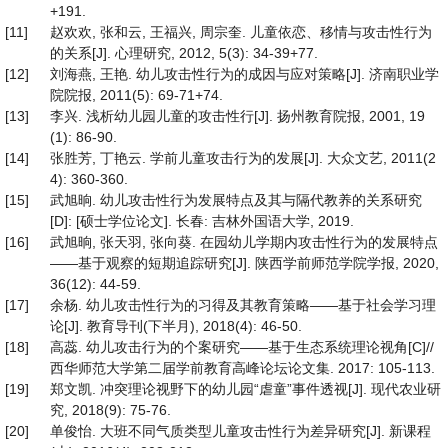
+191.
[11]
赵欢欢, 张和云, 王福兴, 周宗奎. 儿童依恋、移情与攻击性行为
的关系[J]. 心理研究, 2012, 5(3): 34-39+77.
[12]
刘海燕, 王艳. 幼儿攻击性行为的成因与应对策略[J]. 济南职业学
院院报, 2011(5): 69-71+74.
[13]
李兴. 浅析幼儿园儿童的攻击性行[J]. 扬州教育院报, 2001, 19
(1): 86-90.
[14]
张胜芳, 丁艳云. 学前儿童攻击行为的发展[J]. 大众文艺, 2011(2
4): 360-360.
[15]
武旭晌. 幼儿攻击性行为发展特点及其与隔代教养的关系研究
[D]: [硕士学位论文]. 长春: 吉林外国语大学, 2019.
[16]
武旭晌, 张天羽, 张向葵. 在园幼儿学期内攻击性行为的发展特点
——基于观察的短期追踪研究[J]. 陕西学前师范学院学报, 2020,
36(12): 44-59.
[17]
余杨. 幼儿攻击性行为的习得及其教育策略——基于社会学习理
论[J]. 教育导刊(下半月), 2018(4): 46-50.
[18]
高蕊. 幼儿攻击行为的个案研究——基于生态系统理论视角[C]//
西华师范大学第二届学前教育高峰论坛论文集. 2017: 105-113.
[19]
郑文凯. 冲突理论视野下的幼儿园“虐童”事件透视[J]. 现代农业研
究, 2018(9): 75-76.
[20]
单俊怡. 大班不同气质类型儿童攻击性行为差异研究[J]. 新课程