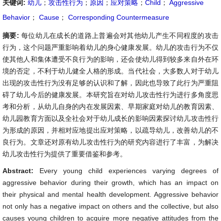
关键词:
幼儿
；
攻击性行为
；
原因
；
应对策略
；
Child
；
Aggressive
Behavior
；
Cause
；
Corresponding Countermeasure
摘要:
每位幼儿在成长的道路上普遍会对其他幼儿产生不同程度的攻击
行为，这个问题严重影响着幼儿的身心健康发展。幼儿的攻击行为不仅
使其他人和集体遭受不良行为的影响，还会使幼儿得到较多来自外在环
境的否定，不利于幼儿健全人格的形成。当代社会，大多数人对于幼儿
出现的攻击性行为没有足够的认识和了解，因此也导致了此行为严重阻
碍了幼儿今后的健康发展。本研究旨在对幼儿攻击性行为进行多角度思
考和分析，从幼儿自身的内在发展因素、早期家庭对幼儿的教育因素、
幼儿园教育方面以及全社会对于幼儿成长的影响因素探讨幼儿攻击性行
为形成的原因，并相对应地提出应对策略，以疏导幼儿，改善幼儿的不
良行为。文章还对原有幼儿攻击性行为的研究内容进行了丰富，为解决
幼儿攻击性行为提供了重要借鉴和参考。
Abstract:
Every young child experiences varying degrees of
aggressive behavior during their growth, which has an impact on
their physical and mental health development. Aggressive behavior
not only has a negative impact on others and the collective, but also
causes young children to acquire more negative attitudes from the