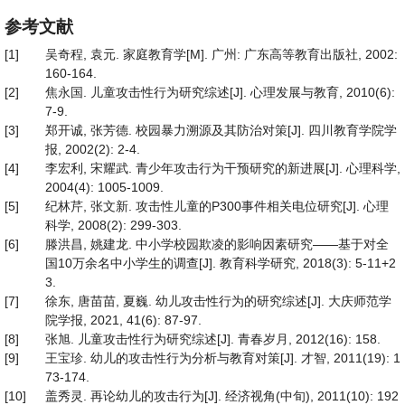
参考文献
[1]
吴奇程, 袁元. 家庭教育学[M]. 广州: 广东高等教育出版社, 2002:
160-164.
[2]
焦永国. 儿童攻击性行为研究综述[J]. 心理发展与教育, 2010(6):
7-9.
[3]
郑开诚, 张芳德. 校园暴力溯源及其防治对策[J]. 四川教育学院学
报, 2002(2): 2-4.
[4]
李宏利, 宋耀武. 青少年攻击行为干预研究的新进展[J]. 心理科学,
2004(4): 1005-1009.
[5]
纪林芹, 张文新. 攻击性儿童的P300事件相关电位研究[J]. 心理
科学, 2008(2): 299-303.
[6]
滕洪昌, 姚建龙. 中小学校园欺凌的影响因素研究——基于对全
国10万余名中小学生的调查[J]. 教育科学研究, 2018(3): 5-11+2
3.
[7]
徐东, 唐苗苗, 夏巍. 幼儿攻击性行为的研究综述[J]. 大庆师范学
院学报, 2021, 41(6): 87-97.
[8]
张旭. 儿童攻击性行为研究综述[J]. 青春岁月, 2012(16): 158.
[9]
王宝珍. 幼儿的攻击性行为分析与教育对策[J]. 才智, 2011(19): 1
73-174.
[10]
盖秀灵. 再论幼儿的攻击行为[J]. 经济视角(中旬), 2011(10): 192