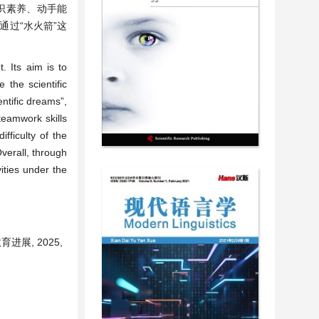
识素养、动手能
过“水火箭”这
. Its aim is to
 the scientific
entific dreams”,
 teamwork skills
fficulty of the
verall, through
vities under the
进展, 2025,