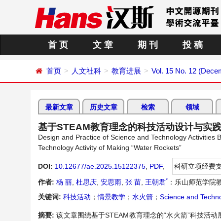
首 页
文 章
期 刊
投 稿
首页
人文社科
教育进展
Vol. 15 No. 12 (Dece
最新文章
历史文章
检索
领域
基于STEAM教育理念的科技活动设计与实
Design and Practice of Science and Technology Activiti
Technology Activity of Making “Water Rockets”
DOI:
10.12677/ae.2025.15122375
,
PDF
,
科研立项经费
*
作者:
杨 丽
,
杜思庆
,
安思雨
,
张 苗
,
王朝君
：乐山师范学院教
关键词:
科技活动
；
情景教学
；
水火箭
；
Science and Technol
摘要:
该文章围绕基于STEAM教育理念的“水火箭”科技活动