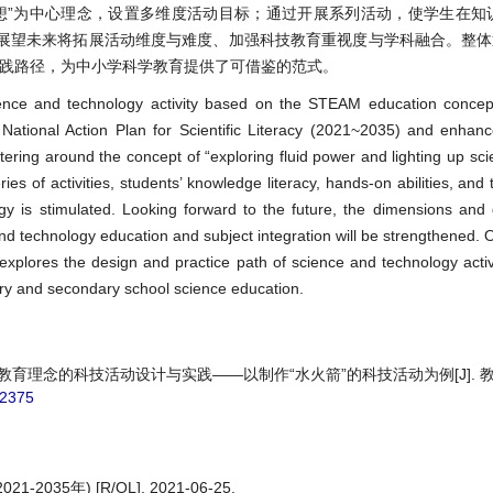
想”为中心理念，设置多维度活动目标；通过开展系列活动，使学生在知
展望未来将拓展活动维度与难度、加强科技教育重视度与学科融合。整体通
实践路径，为中小学科学教育提供了可借鉴的范式。
ience and technology activity based on the STEAM education concept
National Action Plan for Scientific Literacy (2021~2035) and enhance
ntering around the concept of “exploring fluid power and lighting up sci
ies of activities, students’ knowledge literacy, hands-on abilities, and
y is stimulated. Looking forward to the future, the dimensions and di
nd technology education and subject integration will be strengthened. O
cle explores the design and practice path of science and technology acti
ry and secondary school science education.
EAM教育理念的科技活动设计与实践——以制作“水火箭”的科技活动为例[J]. 教育
22375
5年) [R/OL]. 2021-06-25.