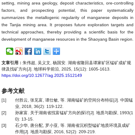
setting, mining area geology, deposit characteristics, ore-controlling
factors, and prospecting potential, this paper systematically
summarizes the metallogenic regularity of manganese deposits in
the Tanjia mining area. It proposes future exploration targets and
technical approaches, thereby providing a scientific basis for the
development of manganese resources in the Shaoyang Basin region.
文章引用：
朱伟超, 吴义文, 杨国安. 湖南省隆回县谭家矿区锰矿成矿规
律及找矿方向[J]. 地球科学前沿, 2025, 15(12): 1605-1613.
https://doi.org/10.12677/ag.2025.1512149
参考文献
[1]
付胜云, 张见富, 谭仕敏, 等. 湖南锰矿的空间分布特征[J]. 中国锰
业, 2018, 36(2): 119-122.
[2]
孙家富. 关于湖南省找富锰矿方向的探讨[J]. 地质与勘探, 1993(1
0): 13-15.
[3]
石少华, 唐分配, 罗小亚, 等. 湖南省沉积型锰矿地质环境及成矿
作用[J]. 地质与勘探, 2016, 52(2): 209-219.