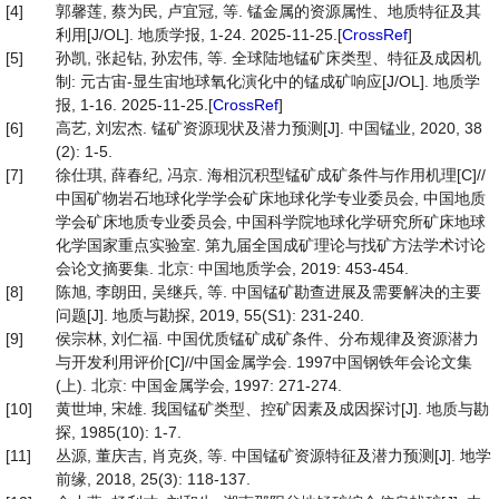
[4]
郭馨莲, 蔡为民, 卢宜冠, 等. 锰金属的资源属性、地质特征及其
利用[J/OL]. 地质学报, 1-24. 2025-11-25.[
CrossRef
]
[5]
孙凯, 张起钻, 孙宏伟, 等. 全球陆地锰矿床类型、特征及成因机
制: 元古宙-显生宙地球氧化演化中的锰成矿响应[J/OL]. 地质学
报, 1-16. 2025-11-25.[
CrossRef
]
[6]
高艺, 刘宏杰. 锰矿资源现状及潜力预测[J]. 中国锰业, 2020, 38
(2): 1-5.
[7]
徐仕琪, 薛春纪, 冯京. 海相沉积型锰矿成矿条件与作用机理[C]//
中国矿物岩石地球化学学会矿床地球化学专业委员会, 中国地质
学会矿床地质专业委员会, 中国科学院地球化学研究所矿床地球
化学国家重点实验室. 第九届全国成矿理论与找矿方法学术讨论
会论文摘要集. 北京: 中国地质学会, 2019: 453-454.
[8]
陈旭, 李朗田, 吴继兵, 等. 中国锰矿勘查进展及需要解决的主要
问题[J]. 地质与勘探, 2019, 55(S1): 231-240.
[9]
侯宗林, 刘仁福. 中国优质锰矿成矿条件、分布规律及资源潜力
与开发利用评价[C]//中国金属学会. 1997中国钢铁年会论文集
(上). 北京: 中国金属学会, 1997: 271-274.
[10]
黄世坤, 宋雄. 我国锰矿类型、控矿因素及成因探讨[J]. 地质与勘
探, 1985(10): 1-7.
[11]
丛源, 董庆吉, 肖克炎, 等. 中国锰矿资源特征及潜力预测[J]. 地学
前缘, 2018, 25(3): 118-137.