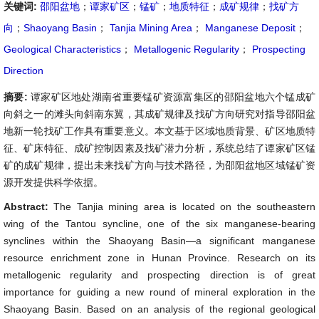
关键词:
邵阳盆地
；
谭家矿区
；
锰矿
；
地质特征
；
成矿规律
；
找矿方
向
；
Shaoyang Basin
；
Tanjia Mining Area
；
Manganese Deposit
；
Geological Characteristics
；
Metallogenic Regularity
；
Prospecting
Direction
摘要:
谭家矿区地处湖南省重要锰矿资源富集区的邵阳盆地六个锰成矿
向斜之一的滩头向斜南东翼，其成矿规律及找矿方向研究对指导邵阳盆
地新一轮找矿工作具有重要意义。本文基于区域地质背景、矿区地质特
征、矿床特征、成矿控制因素及找矿潜力分析，系统总结了谭家矿区锰
矿的成矿规律，提出未来找矿方向与技术路径，为邵阳盆地区域锰矿资
源开发提供科学依据。
Abstract:
The Tanjia mining area is located on the southeastern
wing of the Tantou syncline, one of the six manganese-bearing
synclines within the Shaoyang Basin—a significant manganese
resource enrichment zone in Hunan Province. Research on its
metallogenic regularity and prospecting direction is of great
importance for guiding a new round of mineral exploration in the
Shaoyang Basin. Based on an analysis of the regional geological