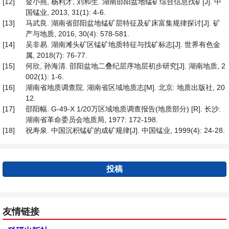
[12]
金小燕, 杨利才, 刘和生. 湖南邵阳盆地锰矿综合信息找矿[J]. 中
国锰业, 2013, 31(1): 4-6.
[13]
马武良. 湖南省邵阳盆地锰矿层特征及矿床富集规律探讨[J]. 矿
产与地质, 2016, 30(4): 578-581.
[14]
吴非易. 湖南滩头矿区锰矿地质特征与找矿标志[J]. 世界有色金
属, 2018(7): 76-77.
[15]
何欣, 孙海清. 邵阳盆地二叠纪层序地层初步研究[J]. 湖南地质, 2
002(1): 1-6.
[16]
湖南省地质调查院. 湖南省区域地质志[M]. 北京: 地质出版社, 20
12.
[17]
邵阳幅. G-49-X 1/20万区域地质调查报告(地质部分) [R]. 长沙:
湖南省革命委员会地质局, 1977: 172-198.
[18]
祝寿泉. 中国沉积锰矿的成矿规律[J]. 中国锰业, 1999(4): 24-28.
投稿
友情链接