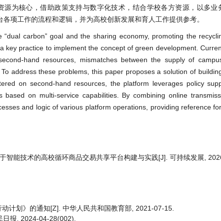
手资源为核心，借助政策支持与数字化技术，结合学校各方资源，以多业
台各项工作的流程和逻辑，并为高校创新发展和育人工作提供参考。
e “dual carbon” goal and the sharing economy, promoting the recyclin
a key practice to implement the concept of green development. Currentl
f second-hand resources, mismatches between the supply of campu
. To address these problems, this paper proposes a solution of building 
ered on second-hand resources, the platform leverages policy suppo
s based on multi-service capabilities. By combining online transmiss
ocesses and logic of various platform operations, providing reference fo
基于智能技术的高校循环商品交易共享平台构建与实践[J]. 可持续发展, 2026, 16
》的通知[Z]. 中华人民共和国教育部, 2021-07-15.
 2024-04-28(002).