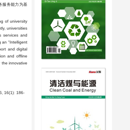
务服务能力为基
g of university
y, universities
s services and
an “Intelligent
rt and digital
ion and offline
r the innovative
(1): 186-