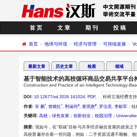
首 页
文 章
期 刊
投 稿
首页
地球与环境
经济与管理
可持续发展
Vo
最新文章
历史文章
检索
领域
基于智能技术的高校循环商品交易共享平台
Construction and Practice of an Intelligent Technology-Ba
DOI:
10.12677/sd.2026.161024
,
PDF
,
科研立项经费支持
*
*
#
#
作者:
宋 鹏
,
曾晓红
,
荆涵筠
,
黄琪惠
,
罗伍奕
,
李献军
：桂
关键词:
高校
；
绿色发展
；
创新创业
；
校园治理
；
Universitie
摘要:
现如今，在“双碳”目标与共享经济融合发展的政策
高校普遍存在着一些问题，例如：二手资源流通不顺畅、校