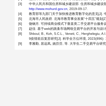
[3]
中华人民共和国住房和城乡建设部. 住房和城乡建设部关
http://www.mohurd.gov.cn
, 2019-09-17.
[4]
教育部等九部门关于加快推进教育数字化的意见[J]. 中国教育信
[5]
北海市人民政府. 北海市教育事业发展“十四五”规划[Z]. 北政
[6]
饶锎月. 可持续商业模式下垂直类二手交易平台服务设计研究[
[7]
赵佳. 基于web的跳蚤市场网络交易平台的开发与设计[D]:
[8]
Shboul, B., Koh, S.C.L., Veneti, C., Herghe
9疫情前后复苏研究[J]. 科学全方位环境, 2023(896): 16
[9]
李雅勤, 居远凤, 姚芬芬, 等. 大学生二手交易平台研究[J]. 现