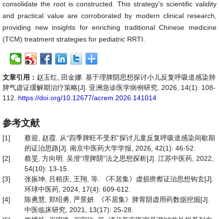
consolidate the root is constructed. This strategy’s scientific validity
and practical value are corroborated by modern clinical research,
providing new insights for enriching traditional Chinese medicine
(TCM) treatment strategies for pediatric RRTI.
文章引用：
赵玉红, 田金娜. 基于理脾阴思想探讨小儿反复呼吸道感染肺
脾气虚证缓解期治疗策略[J]. 亚洲急诊医学病例研究, 2026, 14(1): 108-
112.
https://doi.org/10.12677/acrem.2026.141014
参考文献
[1]
蔡迎, 赵霞. 从“四季脾旺不受邪”探讨儿童反复呼吸道感染间歇期
的证治思路[J]. 南京中医药大学学报, 2026, 42(1): 46-52.
[2]
蔡旻, 方向明. 吴澄“理脾阴”法之思想探析[J]. 江苏中医药, 2022,
54(10): 13-15.
[3]
张振坤, 吕栢庆, 王翔, 等. 《不居集》虚损痨瘵证治思想钩玄[J].
环球中医药, 2024, 17(4): 609-612.
[4]
陈勇慧, 郑绍勇, 严景妍. 《不居集》脾胃阴虚用药数据挖掘[J].
中医临床研究, 2021, 13(17): 25-28.