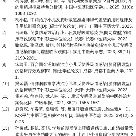
[5]
梅博扬, 崔明珠, 崔宇欣, 等. 清代新安医家吴澄22首外损系列方
的用药规律及特色分析[J]. 中国中医基础医学杂志, 2025, 31(6):
1088-1092.
[6]
胡小忆. 中药治疗小儿反复呼吸道感染肺脾气虚型的用药规律及
作用机制研究[D]: [硕士学位论文]. 南宁: 广西中医药大学, 2025.
[7]
吕璐瑶. 芪参防感方治疗小儿反复呼吸道感染(气阴两虚型)的临
床疗效观察[D]: [硕士学位论文]. 长春: 长春中医药大学, 2022.
[8]
骆晓佩, 张泽辉, 敖琪. 益肺运脾汤联合热敏灸辅治小儿反复呼吸
道感染肺脾阴虚型临床观察[J]. 实用中医药杂志, 2023, 39(11):
2199-2201.
[9]
宋玲玉. 百合固金汤加减治疗小儿反复呼吸道感染(肺肾阴虚型)
的临床疗效观察[D]: [硕士学位论文]. 成都: 成都中医药大学, 202
1.
[10]
冀金磊. 健脾润肺推拿法治疗儿童反复呼吸道感染(肺脾阴虚型)
的临床研究[D]: [硕士学位论文]. 天津: 天津中医药大学, 2023.
[11]
霍莉莉, 徐燕玲, 武艺林, 等. 儿童反复呼吸道感染的中医外治方
案优化[J]. 中医学报, 2021, 36(7): 1555-1561.
[12]
赵良琛, 牟春笋, 夏瑞雪, 等. 反复呼吸道感染患儿维生素A、D、
K水平与中医证型相关性分析[J]. 湖南中医杂志, 2023, 39(12): 2
0-23.
[13]
孙俊威, 杨帆, 高娟. 学龄前期反复上呼吸道感染患儿血清微量元
素水平与免疫功能之间的研究[J]. 山西卫生健康职业学院学报, 2