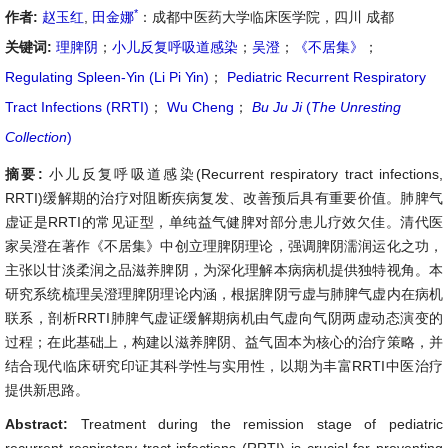
*
作者:
赵玉红
,
田金娜
：成都中医药大学临床医学院，四川 成都
关键词:
理脾阴
；
小儿反复呼吸道感染
；
吴澄
；
《不居集》
；
Regulating Spleen-Yin (Li Pi Yin)
；
Pediatric Recurrent Respiratory
Tract Infections (RRTI)
；
Wu Cheng
；
Bu Ju Ji
(
The Unresting
Collection
)
摘要:
小儿反复呼吸道感染(Recurrent respiratory tract infections,
RRTI)缓解期的治疗对阻断疾病复发、改善预后具有重要价值。肺脾气
虚证是RRTI的常见证型，单纯益气健脾对部分患儿疗效欠佳。清代医
家吴澄在著作《不居集》中创立理脾阴理论，强调脾阴濡润运化之功，
主张以甘淡柔润之品滋养脾阴，为深化理解本病病机提供独特视角。本
研究系统梳理吴澄理脾阴理论内涵，根据脾阴亏虚与肺脾气虚内在病机
联系，剖析RRTI肺脾气虚证缓解期病机由气虚向气阴两虚动态演变的
过程；在此基础上，构建以滋养脾阴、益气固本为核心的治疗策略，并
结合现代临床研究印证其科学性与实用性，以期为丰富RRTI中医治疗
提供新思路。
Abstract:
Treatment during the remission stage of pediatric