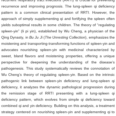
recurrent respiratory tract infections (RRTI) is crucial for preventing
recurrence and improving prognosis. The lung-spleen qi deficiency
pattern is a common clinical presentation of RRTI. However, the
approach of simply supplementing qi and fortifying the spleen often
yields suboptimal results in some children. The theory of “regulating
spleen-yin” (li pi yin), established by Wu Cheng, a physician of the
Qing Dynasty, in
Bu Ju Ji
(
The Unresting Collection
), emphasizes the
moistening and transporting-transforming functions of spleen-yin and
advocates nourishing spleen-yin with medicinal characterized by
sweet, bland flavors and moistening properties, offering a unique
perspective for deepening the understanding of the disease’s
pathogenesis. This study systematically reviews the connotation of
Wu Cheng’s theory of regulating spleen-yin. Based on the intrinsic
pathogenic link between spleen-yin deficiency and lung-spleen qi
deficiency, it analyzes the dynamic pathological progression during
the remission stage of RRTI presenting with a lung-spleen qi
deficiency pattern, which evolves from simple qi deficiency toward
combined qi and yin deficiency. Building on this analysis, a treatment
strategy centered on nourishing spleen-yin and supplementing qi to