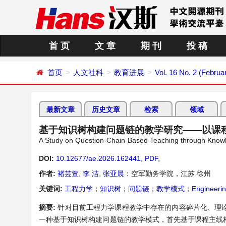
首 页
文 章
期 刊
投 稿
首页
人文社科
教育进展
Vol. 16 No. 2 (Februa
最新文章
历史文章
检索
领域
基于知识树构建问题链的教学研究——以课程
A Study on Question-Chain-Based Teaching through Knowl
DOI:
10.12677/ae.2026.162441
,
PDF
,
作者:
褚芸萱
,
李 洁
,
张亚晨
：空军勤务学院，江苏 徐州
关键词:
工程力学
；
知识树
；
问题链
；
教学模式
；
Engineeri
摘要:
针对目前工程力学课程教学中存在的内容碎片化、理
一种基于知识树构建问题链的教学模式，首先基于课程主线