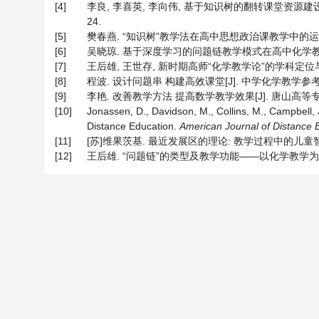
[4]
李良, 李喜英, 李向伟, 基于知识树的翻转课堂资源建设—
24.
[5]
樊春燕. “知识树”教学法在高中思想政治课教学中的运用研究[
[6]
吴晓琼. 基于深度学习的问题链教学模式在高中化学教学中的应用
[7]
王后雄, 王世存, 新时期高师“化学教学论”的学科定位与发展取
[8]
程波. 设计问题串 构建高效课堂[J]. 中学化学教学参考, 201
[9]
李艳. 改善教学方法 提高数学教学效果[J]. 唐山高等专科学校学
[10]
Jonassen, D., Davidson, M., Collins, M., Campbell
Distance Education.
American
Journal
of
Distance
[11]
[苏]维果茨基. 最近发展区的理论: 教学过程中的儿童智慧发展[
[12]
王后雄. “问题链”的类型及教学功能——以化学教学为例[J]. 