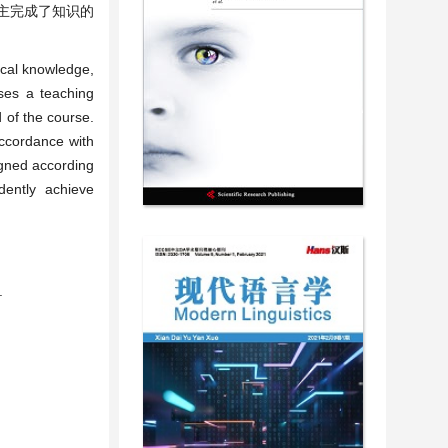
主完成了知识的
ical knowledge,
oses a teaching
 of the course.
accordance with
signed according
dently achieve
.