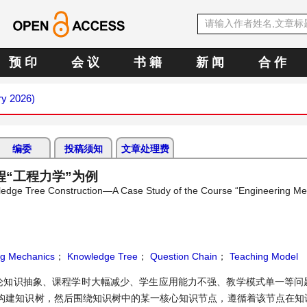
预 印
会 议
书 籍
新 闻
合 作
ry 2026)
编委
投稿须知
文章处理费
“工程力学”为例
edge Tree Construction—A Case Study of the Course “Engineering Me
ng Mechanics
；
Knowledge Tree
；
Question Chain
；
Teaching Model
论知识抽象、课程学时大幅减少、学生应用能力不强、教学模式单一等问
构建知识树，然后围绕知识树中的某一核心知识节点，遵循着该节点在知