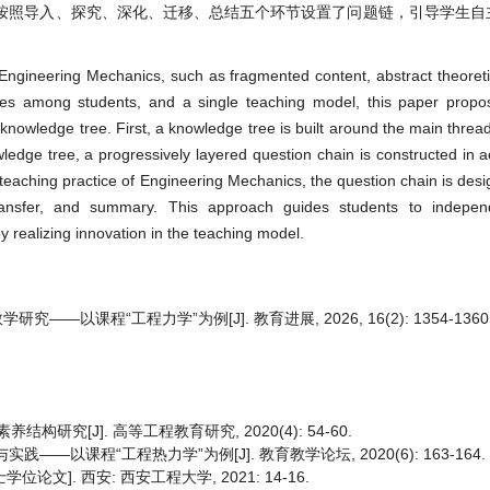
按照导入、探究、深化、迁移、总结五个环节设置了问题链，引导学生自
of Engineering Mechanics, such as fragmented content, abstract theoret
lities among students, and a single teaching model, this paper prop
nowledge tree. First, a knowledge tree is built around the main thread
edge tree, a progressively layered question chain is constructed in 
the teaching practice of Engineering Mechanics, the question chain is de
 transfer, and summary. This approach guides students to indepen
y realizing innovation in the teaching model.
—以课程“工程力学”为例[J]. 教育进展, 2026, 16(2): 1354-1360
构研究[J]. 高等工程教育研究, 2020(4): 54-60.
—以课程“工程热力学”为例[J]. 教育教学论坛, 2020(6): 163-164.
文]. 西安: 西安工程大学, 2021: 14-16.