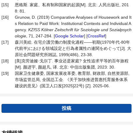
[15]
恩格斯. 家庭、私有制和国家的起源[M]. 北京: 人民出版社, 201
8: 81.
[16]
Grunow, D. (2019) Comparative Analyses of Housework and It
s Relation to Paid Work: Institutional Contexts and Individual A
gency.
KZfSS Kölner Zeitschrift für Soziologie und Sozialpsych
ologie
, 71, 247-284. [
Google Scholar
] [
CrossRef
]
[17]
森川美絵. 在宅介護労働の制度化過程——初期(1970年代-80年
代前半)における領域設定と行為者属性の連関をめぐって[J]. 大
原社会問題研究所雑誌, 1999(486), 23-38.
[18]
[美]克劳迪娅·戈尔丁. 事业还是家庭? 女性追求平等的百年旅程
[M]. 颜进宇, 颜超凡, 译. 北京: 中信出版集团, 2023: 30.
[19]
国家卫生健康委, 国家发展改革委, 教育部, 财政部, 自然资源部,
市场监管总局, 全国总工会. 《关于加快推进普惠托育服务体系
建设的意见》(国卫人口发[2025]22号) [Z]. 2025-06.
投稿