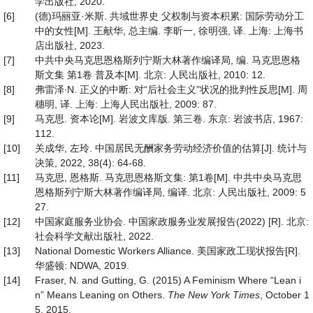
学出版社, 2020.
[6]
(德)玛丽亚·米斯. 共域世界史 父权制与资本积累: 国际劳动分工
中的女性[M]. 王献华, 总主编. 李昕一, 徐明强, 译. 上海: 上海书
店出版社, 2023.
[7]
中共中央马克思恩格斯列宁斯大林著作编译局, 编. 马克思恩格
斯文集 第1卷 普及本[M]. 北京: 人民出版社, 2010: 12.
[8]
弗雷泽∙N. 正义的中断: 对“后社会主义”状况的批判性反思[M]. 周
穗明, 译. 上海: 上海人民出版社, 2009: 87.
[9]
马克思. 资本论[M]. 岩波文库版. 第三卷. 东京: 岩波书店, 1967:
112.
[10]
关成华, 左玲. 中国居民无酬家务劳动经济价值的估算[J]. 统计与
决策, 2022, 38(4): 64-68.
[11]
马克思, 恩格斯. 马克思恩格斯文集: 第1卷[M]. 中共中央马克思
恩格斯列宁斯大林著作编译局, 编译. 北京: 人民出版社, 2009: 5
27.
[12]
中国家庭服务业协会. 中国家政服务业发展报告(2022) [R]. 北京:
社会科学文献出版社, 2022.
[13]
National Domestic Workers Alliance. 美国家政工现状报告[R].
华盛顿: NDWA, 2019.
[14]
Fraser, N. and Gutting, G. (2015) A Feminism Where “Lean i
n” Means Leaning on Others.
The New York Times
, October 1
5, 2015.