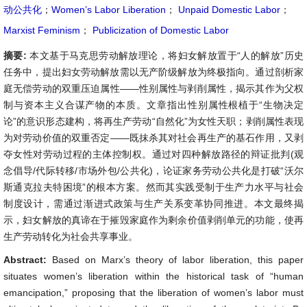
动公共化
；
Women’s Labor Liberation
；
Unpaid Domestic Labor
；
Marxist Feminism
；
Publicization of Domestic Labor
摘要:
本文基于马克思劳动解放理论，将妇女解放置于“人的解放”历史
任务中，提出妇女劳动解放需以无产阶级解放为终极指向。通过剖析家
庭无偿劳动的双重压迫属性——性别属性与剥削属性，揭示其作为父权
制与资本主义合谋产物的本质。文章指出性别属性根植于“生物决定
论”的意识形态建构，将再生产劳动“自然化”为女性天职；剥削属性表现
为对劳动价值的双重否定——既抹杀其对社会再生产的基石作用，又剥
夺女性对劳动过程的主体控制权。通过对四种解放路径的辩证批判(观
念倡导/代际转移/市场外包/公共化)，论证家务劳动公共化是打破“沃尔
斯通克拉夫特困境”的根本方案。然而其实践受制于生产力水平与社会
制度设计，需通过渐进式政策与生产关系变革协同推进。本文最终揭
示，妇女解放的真谛在于摧毁家庭作为剩余价值剥削单元的功能，使再
生产劳动转化为社会共享事业。
Abstract:
Based on Marx’s theory of labor liberation, this paper
situates women’s liberation within the historical task of “human
emancipation,” proposing that the liberation of women’s labor must