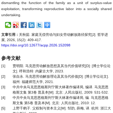
dismantling the function of the family as a unit of surplus-value
exploitation, transforming reproductive labor into a socially shared
undertaking.
文章引用：
关秋茹. 家庭无偿劳动与妇女劳动解放路径探究[J]. 哲学进
展, 2026, 15(2): 409-417.
https://doi.org/10.12677/acpp.2026.152098
参考文献
[1]
贾明阳. 马克思劳动解放思想及其当代价值研究[D]: [博士学位论
文]. 呼和浩特: 内蒙古大学, 2023.
[2]
张自永. 马克思劳动解放理论及其当代价值[D]: [博士学位论文].
福州: 福建师范大学, 2021.
[3]
中共中央马克思恩格斯列宁斯大林著作编译局, 编译. 马克思恩
格斯文集 第3卷 普及本[M]. 北京: 人民出版社, 2009: 531-532.
[4]
中共中央马克思恩格斯列宁斯大林著作编译局, 编. 马克思恩格
斯文集 第5卷 普及本[M]. 北京: 人民出版社, 2010: 12.
[5]
上野千鹤子. 父权制与资本主义[M]. 邹韵, 薛梅, 译. 杭州: 浙江大