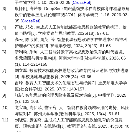
子生物学报: 1-10. 2026-02-05.[
CrossRef
]
[3]
殷怀刚, 唐芒果. DeepSeek知识蒸馏技术在高校体育课程思政建
设中的教学应用及伦理审视[J/OL]. 体育学研究: 1-16. 2026-02-
05.[
CrossRef
]
[4]
严敏, 邓欢. 生成式人工智能赋能高校思想政治教育的机理、价
值与路径[J]. 学校党建与思想教育, 2025(18): 57-61.
[5]
高云, 陈欣苗, 周英, 等. 智慧化课程思政教学在护理本科精神科
护理学中的实施[J]. 护理学杂志, 2024, 39(23): 61-65.
[6]
靳利粉, 朱珂. 人工智能背景下高校思想政治教育的时代困境、
多元肇因与机制重构[J]. 河南大学学报(社会科学版), 2026, 66
(1): 114-121+155.
[7]
刘立军. 数智技术赋能高校思想政治教育的辩证逻辑与实践进路
[J]. 学校党建与思想教育, 2025(24): 63-66.
[8]
吉峰. 教育人工智能技术的伦理省思与纾解[J]. 重庆邮电大学学
报(社会科学版), 2025, 37(5): 149-157.
[9]
张铤. 智能思政的伦理风险审视及应对策略[J]. 中州学刊, 2025
(9): 103-108.
[10]
龙宝新, 高伊菲, 曹宇巍. 人工智能在教育领域应用的走势、风险
与应对[J]. 苏州大学学报(教育科学版), 2025, 13(4): 51-61.
[11]
刘晓哲, 庞国奇. 生成式人工智能赋能思想政治教育的价值意
蕴、现实难题与实践路径[J]. 教育理论与实践, 2025, 45(30): 40