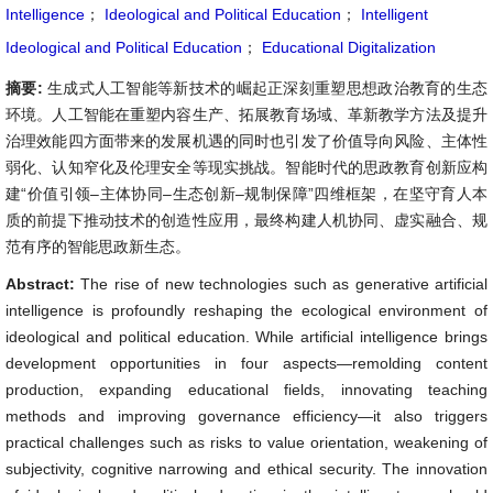
Intelligence
；
Ideological and Political Education
；
Intelligent
Ideological and Political Education
；
Educational Digitalization
摘要:
生成式人工智能等新技术的崛起正深刻重塑思想政治教育的生态
环境。人工智能在重塑内容生产、拓展教育场域、革新教学方法及提升
治理效能四方面带来的发展机遇的同时也引发了价值导向风险、主体性
弱化、认知窄化及伦理安全等现实挑战。智能时代的思政教育创新应构
建“价值引领–主体协同–生态创新–规制保障”四维框架，在坚守育人本
质的前提下推动技术的创造性应用，最终构建人机协同、虚实融合、规
范有序的智能思政新生态。
Abstract:
The rise of new technologies such as generative artificial
intelligence is profoundly reshaping the ecological environment of
ideological and political education. While artificial intelligence brings
development opportunities in four aspects—remolding content
production, expanding educational fields, innovating teaching
methods and improving governance efficiency—it also triggers
practical challenges such as risks to value orientation, weakening of
subjectivity, cognitive narrowing and ethical security. The innovation