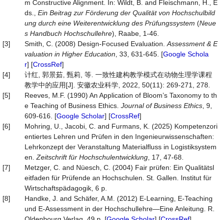
m Constructive Alignment. In: Wildt, B. and Fleischmann, H., E
ds.,
Ein Beitrag zur Förderung der Qualität von Hochschulbild
ung durch eine Weiterentwicklung des
Prüfungssystem
(
Neue
s Handbuch Hochschullehre
), Raabe, 1-46.
[3]
Smith, C. (2008) Design‐Focused Evaluation.
Assessment & E
valuation in Higher Education
, 33, 631-645. [
Google Schola
r
] [
CrossRef
]
[4]
计红, 郭景茹, 甄莉, 等. 一致性建构教学模式在动物生理学课程
教学中的应用[J]. 安徽农业科学, 2022, 50(11): 269-271, 278.
[5]
Reeves, M.F. (1990) An Application of Bloom’s Taxonomy to th
e Teaching of Business Ethics.
Journal of Business Ethics
, 9,
609-616. [
Google Scholar
] [
CrossRef
]
[6]
Mohring, U., Jacobi, C. and Furmans, K. (2025) Kompetenzori
entiertes Lehren und Prüfen in den Ingenieurwissenschaften:
Lehrkonzept der Veranstaltung Materialfluss in Logistiksystem
en.
Zeitschrift für Hochschulentwicklung
, 17, 47-68.
[7]
Metzger, C. and Nüesch, C. (2004) Fair prüfen: Ein Qualitätsl
eitfaden für Prüfende an Hochschulen. St. Gallen. Institut für
Wirtschaftspädagogik, 6 p.
[8]
Handke, J. and Schäfer, A.M. (2012) E-Learning, E-Teaching
und E-Assessment in der Hochschullehre—Eine Anleitung. R.
Oldenbourg Verlag, 49 p. [
Google Scholar
] [
CrossRef
]