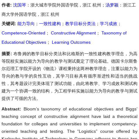
作者:
沈国琴
：浙大城市学院外国语学院，浙江 杭州；
汤梦颖
：浙江工
商大学外国语学院，浙江 杭州
关键词:
能力导向
；
一致性建构
；
教学目标分类法
；
学习成效
；
Competence-Oriented
；
Constructive Alignment
；
Taxonomy of
Educational Objectives
；
Learning Outcomes
摘要:
布鲁姆的教学目标分类法和比格斯的一致性建构教学理念，为高
等院校实施以能力为导向的教学与测试奠定了理论基础。德国卡尔斯鲁
尔厄理工学院开设的《物流》课程秉持这两种教学理念，注重以能力为
导向的教与学的良性互动，其学习目标具有循序渐进性和适当的挑战
性，其考题设计完美体现了测试功能，由此将教学、学习成效和测试构
建为一个协调一致的结构，为工程学科实施以能力为导向的教学与测试
提供了可循的方法。
Abstract:
Bloom’s taxonomy of educational objectives and Biggs’
teaching concept of constructive alignment have laid a theoretical
foundation for colleges and universities to implement competency-
oriented teaching and testing. The “Logistics” course offered by
Karlsruhe Institute of Technology in Germany adheres to these two