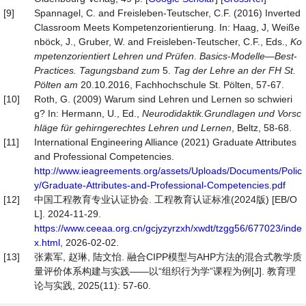
[9]
Spannagel, C. and Freisleben-Teutscher, C.F. (2016) Inverted
Classroom Meets Kompetenzorientierung. In: Haag, J, Weiße
nböck, J., Gruber, W. and Freisleben-Teutscher, C.F., Eds.,
Ko
mpetenzorientiert Lehren und Prüfen
.
Basics
-
Modelle
—
Best
-
Practices. Tagungsband zum
5.
Tag der Lehre an der FH St.
Pölten am
20.10.2016, Fachhochschule St. Pölten, 57-67.
[10]
Roth, G. (2009) Warum sind Lehren und Lernen so schwieri
g? In: Hermann, U., Ed.,
Neurodidaktik.Grundlagen und Vorsc
hläge für gehirngerechtes Lehren und Lernen
, Beltz, 58-68.
[11]
International Engineering Alliance (2021) Graduate Attributes
and Professional Competencies.
http://www.ieagreements.org/assets/Uploads/Documents/Polic
y/Graduate-Attributes-and-Professional-Competencies.pdf
[12]
中国工程教育专业认证协会. 工程教育认证标准(2024版) [EB/O
L]. 2024-11-29.
https://www.ceeaa.org.cn/gcjyzyrzxh/xwdt/tzgg56/677023/inde
x.html
, 2026-02-02.
[13]
张素军, 赵琳, 陆文怡. 融合CIPP模型与AHP方法的混合式教学质
量评价体系构建与实践——以“组织行为学”课程为例[J]. 教育理
论与实践, 2025(11): 57-60.