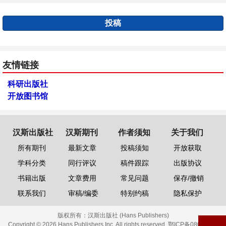
投稿
友情链接
科研出版社
开放图书馆
汉斯出版社
汉斯期刊
作者须知
关于我们
所有期刊
最新文章
投稿须知
开放获取
学科分类
同行评议
稿件跟踪
出版协议
书籍出版
文章费用
常见问题
保存/撤销
联系我们
审稿/编委
特别约稿
隐私保护
版权所有：
汉斯出版社 (Hans Publishers)
Copyright © 2026 Hans Publishers Inc. All rights reserved.
鄂ICP备08006613