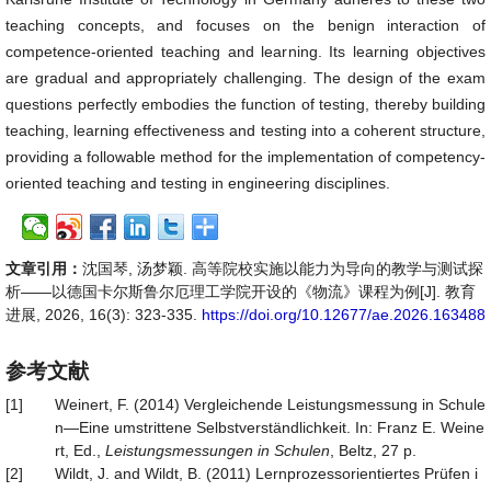
teaching concepts, and focuses on the benign interaction of
competence-oriented teaching and learning. Its learning objectives
are gradual and appropriately challenging. The design of the exam
questions perfectly embodies the function of testing, thereby building
teaching, learning effectiveness and testing into a coherent structure,
providing a followable method for the implementation of competency-
oriented teaching and testing in engineering disciplines.
文章引用：
沈国琴, 汤梦颖. 高等院校实施以能力为导向的教学与测试探
析——以德国卡尔斯鲁尔厄理工学院开设的《物流》课程为例[J]. 教育
进展, 2026, 16(3): 323-335.
https://doi.org/10.12677/ae.2026.163488
参考文献
[1]
Weinert, F. (2014) Vergleichende Leistungsmessung in Schule
n—Eine umstrittene Selbstverständlichkeit. In: Franz E. Weine
rt, Ed.,
Leistungsmessungen in Schulen
, Beltz, 27 p.
[2]
Wildt, J. and Wildt, B. (2011) Lernprozessorientiertes Prüfen i