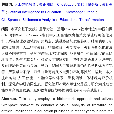
关键词:
人工智能教育
；
知识图谱
；
CiteSpace
；
文献计量分析
；
教育变
革
；
Artificial Intelligence in Education
；
Knowledge Graph
；
CiteSpace
；
Bibliometric Analysis
；
Educational Transformation
摘要:
本研究基于文献计量学方法，运用CiteSpace软件对近年中国知网
(CNKI)和Web of Science期刊中人工智能教育相关文献进行可视化分
析，系统梳理该领域的研究热点、演进路径与发展趋势。结果表明，研
究热点聚焦于人工智能教育、智慧教育、教学改革、教育评价智能化及
人机协同等方向；研究演进呈现“技术探索–场景融合–价值深化”的三阶
段特征，近年尤其关注生成式人工智能应用、跨学科复合型人才培养以
及伦理治理等前沿议题。当前，我国人工智能教育仍面临学科体系不完
善、产教融合不深、师资力量薄弱及区域资源不均等挑战，据此，本文
提出构建“人工智能 + X”融合学科体系、重构四维一体课程与评价机
制、深化产学研协同生态、强化教师AI素养等优化路径，研究为推动智
能教育高质量发展、服务教育强国战略提供理论参考与实践指引。
Abstract:
This study employs a bibliometric approach and utilizes
CiteSpace software to conduct a visual analysis of literature on
artificial intelligence in education published in recent years in both the