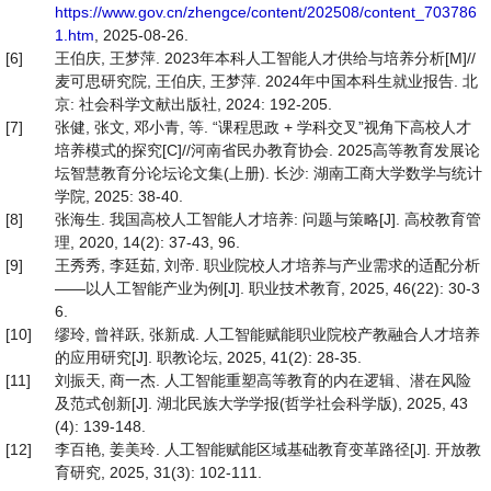
https://www.gov.cn/zhengce/content/202508/content_703786
1.htm
, 2025-08-26.
[6]
王伯庆, 王梦萍. 2023年本科人工智能人才供给与培养分析[M]//
麦可思研究院, 王伯庆, 王梦萍. 2024年中国本科生就业报告. 北
京: 社会科学文献出版社, 2024: 192-205.
[7]
张健, 张文, 邓小青, 等. “课程思政 + 学科交叉”视角下高校人才
培养模式的探究[C]//河南省民办教育协会. 2025高等教育发展论
坛智慧教育分论坛论文集(上册). 长沙: 湖南工商大学数学与统计
学院, 2025: 38-40.
[8]
张海生. 我国高校人工智能人才培养: 问题与策略[J]. 高校教育管
理, 2020, 14(2): 37-43, 96.
[9]
王秀秀, 李廷茹, 刘帝. 职业院校人才培养与产业需求的适配分析
——以人工智能产业为例[J]. 职业技术教育, 2025, 46(22): 30-3
6.
[10]
缪玲, 曾祥跃, 张新成. 人工智能赋能职业院校产教融合人才培养
的应用研究[J]. 职教论坛, 2025, 41(2): 28-35.
[11]
刘振天, 商一杰. 人工智能重塑高等教育的内在逻辑、潜在风险
及范式创新[J]. 湖北民族大学学报(哲学社会科学版), 2025, 43
(4): 139-148.
[12]
李百艳, 姜美玲. 人工智能赋能区域基础教育变革路径[J]. 开放教
育研究, 2025, 31(3): 102-111.