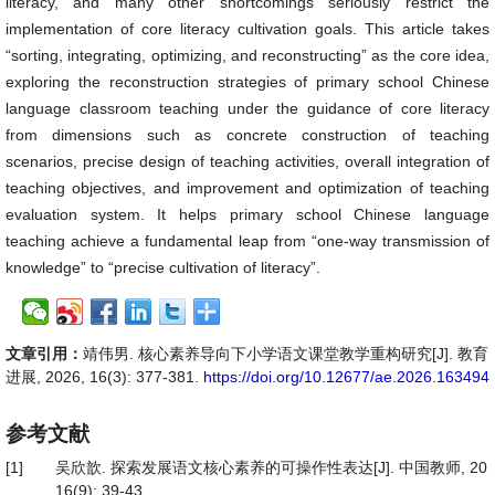
literacy, and many other shortcomings seriously restrict the
implementation of core literacy cultivation goals. This article takes
“sorting, integrating, optimizing, and reconstructing” as the core idea,
exploring the reconstruction strategies of primary school Chinese
language classroom teaching under the guidance of core literacy
from dimensions such as concrete construction of teaching
scenarios, precise design of teaching activities, overall integration of
teaching objectives, and improvement and optimization of teaching
evaluation system. It helps primary school Chinese language
teaching achieve a fundamental leap from “one-way transmission of
knowledge” to “precise cultivation of literacy”.
文章引用：
靖伟男. 核心素养导向下小学语文课堂教学重构研究[J]. 教育
进展, 2026, 16(3): 377-381.
https://doi.org/10.12677/ae.2026.163494
参考文献
[1]
吴欣歆. 探索发展语文核心素养的可操作性表达[J]. 中国教师, 20
16(9): 39-43.