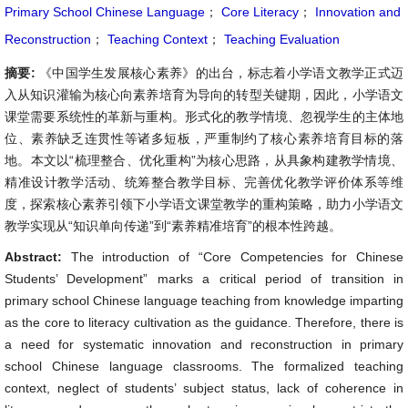
Primary School Chinese Language
；
Core Literacy
；
Innovation and
Reconstruction
；
Teaching Context
；
Teaching Evaluation
摘要:
《中国学生发展核心素养》的出台，标志着小学语文教学正式迈
入从知识灌输为核心向素养培育为导向的转型关键期，因此，小学语文
课堂需要系统性的革新与重构。形式化的教学情境、忽视学生的主体地
位、素养缺乏连贯性等诸多短板，严重制约了核心素养培育目标的落
地。本文以“梳理整合、优化重构”为核心思路，从具象构建教学情境、
精准设计教学活动、统筹整合教学目标、完善优化教学评价体系等维
度，探索核心素养引领下小学语文课堂教学的重构策略，助力小学语文
教学实现从“知识单向传递”到“素养精准培育”的根本性跨越。
Abstract:
The introduction of “Core Competencies for Chinese
Students’ Development” marks a critical period of transition in
primary school Chinese language teaching from knowledge imparting
as the core to literacy cultivation as the guidance. Therefore, there is
a need for systematic innovation and reconstruction in primary
school Chinese language classrooms. The formalized teaching
context, neglect of students’ subject status, lack of coherence in