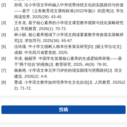
[2]
孙瑶. 论小学语文学科融入中华优秀传统文化的实践路径与价值
——基于《义务教育语文课程标准(2022年版)》的思考[J]. 学生
阅读世界, 2025(28): 43-45.
[3]
王冬龙. 基于核心素养的小学语文课堂教学观察与优化策略研究
[J]. 学苑教育, 2026(1): 70-72.
[4]
林小丽. 核心素养视域下小学语文阅读要素教学有效落实策略研
究[J]. 求知导刊, 2025(36): 65-67.
[5]
伍玲珑. 中小学立德树人根本任务落实研究[D]: [硕士学位论文].
成都: 中共四川省委党校, 2025.
[6]
辛涛, 杨丽萍. 中国学生发展核心素养的生成逻辑再审视——基
于“两个结合”的视角[J]. 教育研究, 2025, 46(9): 78-91.
[7]
杨春艳. 小学语文单元学习评价的现实困境与突围路径[J]. 语文
建设, 2026(2): 4-8.
[8]
曹成. 小学语文教学如何培养学生文化自信[J]. 人民教育, 2025(2
2): 71-72.
投稿