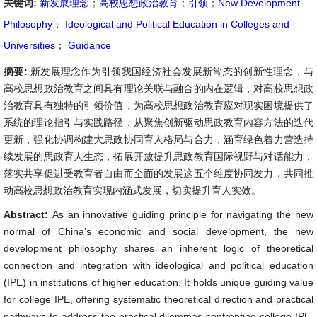
关键词:
新发展理念
；
高校思想政治教育
；
引领
；
New Development
Philosophy
；
Ideological and Political Education in Colleges and
Universities
；
Guidance
摘要:
新发展理念作为引领我国经济社会发展新常态的创新性理念，与
高校思想政治教育之间具有理论关联与融合的内在逻辑，对高校思想政
治教育具有独特的引领价值，为高校思想政治教育应对现实困境提供了
系统的理论指引与实践路径，从聚焦创新驱动思政教育内容方法的迭代
更新，强化协调构建大思政协同育人格局与合力，涵育绿色着力营造持
续发展的思政育人生态，拓展开放提升思政教育国际视野与对话能力，
落实共享促进受教育者自由而全面的发展这五个维度协同发力，共同推
动高校思想政治教育实现内涵式发展，切实提升育人实效。
Abstract:
As an innovative guiding principle for navigating the new
normal of China’s economic and social development, the new
development philosophy shares an inherent logic of theoretical
connection and integration with ideological and political education
(IPE) in institutions of higher education. It holds unique guiding value
for college IPE, offering systematic theoretical direction and practical
pathways to address the practical dilemmas confronting college IPE.