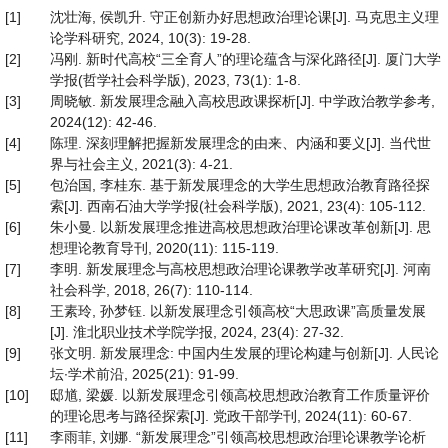
[1]
沈壮海, 侯凯升. 守正创新办好思想政治理论课[J]. 马克思主义理
论学科研究, 2024, 10(3): 19-28.
[2]
冯刚. 新时代高校“三全育人”的理论蕴含与深化路径[J]. 厦门大学
学报(哲学社会科学版), 2023, 73(1): 1-8.
[3]
周晓敏. 新发展理念融入高校思政课探析[J]. 中学政治教学参考,
2024(12): 42-46.
[4]
陈理. 深刻理解把握新发展理念的由来、内涵和要义[J]. 当代世
界与社会主义, 2021(3): 4-21.
[5]
包治国, 李桂东. 基于新发展理念的大学生思想政治教育路径探
索[J]. 西南石油大学学报(社会科学版), 2021, 23(4): 105-112.
[6]
朱小曼. 以新发展理念推进高校思想政治理论课改革创新[J]. 思
想理论教育导刊, 2020(11): 115-119.
[7]
李明. 新发展理念与高校思想政治理论课教学改革研究[J]. 河南
社会科学, 2018, 26(7): 110-114.
[8]
王素玲, 孙梦钰. 以新发展理念引领高校“大思政课”高质量发展
[J]. 淮北职业技术学院学报, 2024, 23(4): 27-32.
[9]
张文明. 新发展理念: 中国内生发展的理论构建与创新[J]. 人民论
坛∙学术前沿, 2025(21): 91-99.
[10]
邸馗, 梁媛. 以新发展理念引领高校思想政治教育工作质量评价
的理论思考与路径探索[J]. 党政干部学刊, 2024(11): 60-67.
[11]
李雨菲, 刘娜. “新发展理念”引领高校思想政治理论课教学论析