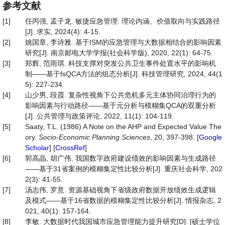
参考文献
[1]
任丙强, 孟子龙. 敏捷应急管理: 理论内涵、价值取向与实践路径
[J]. 求实, 2024(4): 4-15.
[2]
姚国章, 李诗雅. 基于ISM的应急管理与大数据相结合的影响因素
研究[J]. 南京邮电大学学报(社会科学版), 2020, 22(1): 64-75.
[3]
郑辉, 范雨琪. 科技支撑对突发公共卫生事件处置水平的影响机
制——基于fsQCA方法的组态分析[J]. 科技管理研究, 2024, 44(1
5): 227-234.
[4]
山少男, 段霞. 复杂性视角下公共危机多元主体协同治理行为的
影响因素与行动路径——基于元分析与模糊集QCA的双重分析
[J]. 公共管理与政策评论, 2022, 11(1): 104-119.
[5]
Saaty, T.L. (1986) A Note on the AHP and Expected Value The
ory.
Socio
-
Economic
Planning
Sciences
, 20, 397-398. [
Google
Scholar
] [
CrossRef
]
[6]
郭高晶, 胡广伟. 我国数字政府建设绩效的影响因素与生成路径
——基于31省案例的模糊集定性比较分析[J]. 重庆社会科学, 202
2(3): 41-55.
[7]
汤志伟, 罗意. 资源基础视角下省级政府数据开放绩效生成逻辑
及模式——基于16省数据的模糊集定性比较分析[J]. 情报杂志, 2
021, 40(1): 157-164.
[8]
李敏. 大数据时代我国城市应急管理能力提升研究[D]: [硕士学位