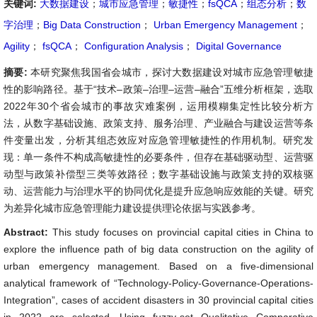
关键词:
大数据建设
；
城市应急管理
；
敏捷性
；
fsQCA
；
组态分析
；
数
字治理
；
Big Data Construction
；
Urban Emergency Management
；
Agility
；
fsQCA
；
Configuration Analysis
；
Digital Governance
摘要:
本研究聚焦我国省会城市，探讨大数据建设对城市应急管理敏捷
性的影响路径。基于“技术–政策–治理–运营–融合”五维分析框架，选取
2022年30个省会城市的事故灾难案例，运用模糊集定性比较分析方
法，从数字基础设施、政策支持、服务治理、产业融合与建设运营等条
件变量出发，分析其组态效应对应急管理敏捷性的作用机制。研究发
现：单一条件不构成高敏捷性的必要条件，但存在基础驱动型、运营驱
动型与政策补偿型三类等效路径；数字基础设施与政策支持的双核驱
动、运营能力与治理水平的协同优化是提升应急响应效能的关键。研究
为差异化城市应急管理能力建设提供理论依据与实践参考。
Abstract:
This study focuses on provincial capital cities in China to
explore the influence path of big data construction on the agility of
urban emergency management. Based on a five-dimensional
analytical framework of “Technology-Policy-Governance-Operations-
Integration”, cases of accident disasters in 30 provincial capital cities