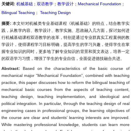
关键词:
机械基础
；
双语教学
；
教学设计
；
Mechanical Foundation
；
Bilingual Teaching
；
Teaching Design
摘要:
本文针对机械类专业基础课程《机械基础》的特点，结合教学实
践，从教学内容、教学设计、教学实施、思政融入几方面，探讨如何进
行机械基础课程双语教学的改革，特别是通过专业群真实工程案例的教
学设计，使得课程学习目标明确，提高学生的学习兴趣，使得学生在掌
握专业知识的同时，更多地了解专业知识的背景和英文表达，培养一定
的双语学习习惯，增强了学生的专业自信，全面促进德技融合共进。
Abstract:
Based on the characteristics of the basic course of
mechanical major “Mechanical Foundation”, combined with teaching
practice, this paper discusses how to reform the bilingual teaching of
mechanical basic courses from the aspects of teaching content,
teaching design, teaching implementation, and ideological and
political integration. In particular, through the teaching design of real
engineering cases in professional groups, the learning objectives of
the course are clear and students’ learning interests are improved.
While mastering professional knowledge, students can learn more