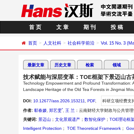
首 页
文 章
期 刊
投 稿
首页
人文社科
社会科学前沿
Vol. 15 No. 3 (M
最新文章
历史文章
检索
领域
技术赋能与深层变革：TOE框架下景迈山
Technology Empowerment and Profound Transformation: A Mult
Landscape Heritage of the Old Tea Forests in Jingmai M
DOI:
10.12677/ass.2026.153211
,
PDF
,
科研立项经费支
*
作者:
郗春嫒
,
郑艺雯
,
王 兰
：云南财经大学财政与公共管理
关键词:
景迈山
；
文化景观遗产
；
数智化保护
；
TOE理论框
Intelligent Protection
；
TOE Theoretical Framework
；
Gove