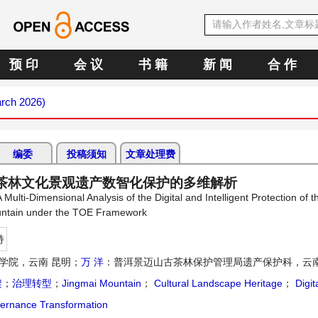
预 印
会 议
书 籍
新 闻
合 作
arch 2026)
编委
投稿须知
文章处理费
古茶林文化景观遗产数智化保护的多维解析
i-Dimensional Analysis of the Digital and Intelligent Protection of th
ountain under the TOE Framework
持
学院，云南 昆明；
万 洋
：普洱景迈山古茶林保护管理局遗产保护科，云南
架
；
治理转型
；
Jingmai Mountain
；
Cultural Landscape Heritage
；
Digit
rnance Transformation