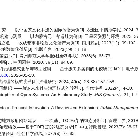
—以中国茶文化非遗的国际传播为例[J]. 农业图书情报学报, 2024, 36(6)
与测量——以内蒙古元上都遗址为例[J]. 干旱区资源与环境, 2023, 37(5):
——以成都市非物质文化遗产为例[J]. 四川戏剧, 2023(12): 99-102.
创新[J]. 出版广角, 2023(19): 11-18.
]. 贵州师范大学学报(社会科学版), 2023(6): 63-73.
中国园林, 2020, 36(11): 84-89.
政府治理模式变革与转型逻辑——基于纵向多案例的比较研究[J/OL]. 电子政务,
1.006
, 2026-01-19.
变革[J]. 治理研究, 2024, 40(4): 26-38+157-158.
织”——兼论未来社会治理模式的转型[J]. 当代传播, 2022(4): 4-10.
Adoption of Open Systems: An Exploratory Study.
MIS Quarterly
, 21, 1-2
nts of Process Innovation: A Review and Extension.
Public Managemen
政府网站建设——一项基于TOE框架的组态分析[J]. 管理世界, 2019, 35(9
——基于TOE框架的组态分析[J]. 中国行政管理, 2023(7): 58-67
 社会科学战线, 2022(9): 74-83.