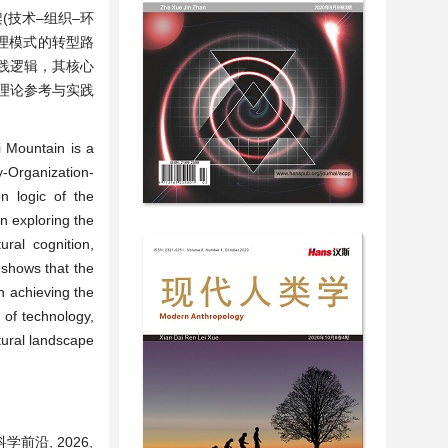
(技术–组织–环
理模式的转型路
实践逻辑，其核心
理论参考与实践
i Mountain is a
y-Organization-
n logic of the
n exploring the
ral cognition,
 shows that the
in achieving the
 of technology,
ltural landscape
前沿, 2026,