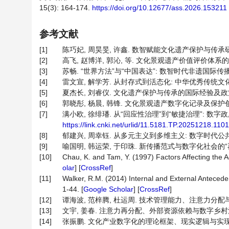
15(3): 164-174.
https://doi.org/10.12677/ass.2026.153211
参考文献
[1]
陈巧妃, 周昊旻, 许鑫. 数智赋能文化遗产保护与传承研究—
[2]
高飞, 赵博洋, 郭沁, 等. 文化景观遗产价值评价体系的构建
[3]
苏畅. “世界方法”与“中国表达”: 数智时代非遗国际传播之道
[4]
雷文宣, 解学芳. 从封存式到活态化: 中华优秀传统文化的数智化
[5]
夏杰长, 刘睿仪. 文化遗产保护与传承的国际经验及政策启示[J
[6]
郭晓彤, 杨晨, 韩锋. 文化景观遗产数字化记录及保护创新[J]. 
[7]
满小欧, 徐绯璠. 从“回应性治理”到“敏捷治理”: 数字
https://link.cnki.net/urlid/11.5181.TP.20251218.110
[8]
郁建兴, 周幸钰. 从多元主义到多维主义: 数字时代公共治理的模式
[9]
喻国明, 韩运荣, 于印珠. 新传播范式与数字化社会的“再组
[10]
Chau, K. and Tam, Y. (1997) Factors Affecting the 
olar
] [
CrossRef
]
[11]
Walker, R.M. (2014) Internal and External Antecede
1-44. [
Google Scholar
] [
CrossRef
]
[12]
谭海波, 范梓腾, 杜运周. 技术管理能力、注意力分配与地方
[13]
文宇, 姜春. 注意力再分配、外部资源依赖与数字乡村治理绩效
[14]
张振鹏. 文化产业数字化的理论框架、现实逻辑与实现路径[J].