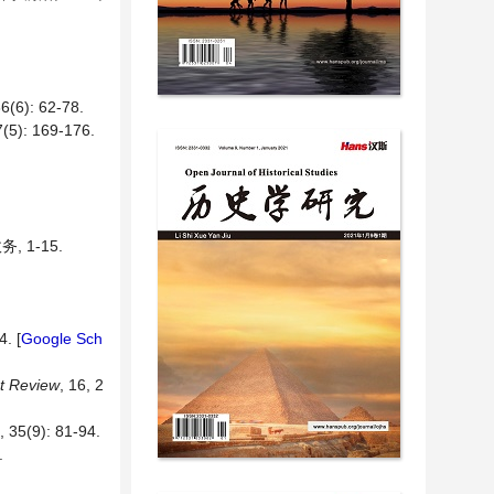
: 62-78.
 169-176.
 1-15.
4. [
Google Sch
t Review
, 16, 2
): 81-94.
.