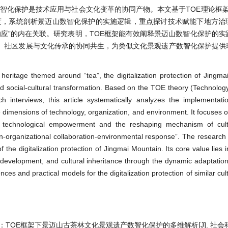
智化保护是技术应用与社会文化变革的协同产物。本文基于TOE理论框架
度，系统剖析景迈山数智化保护的实施逻辑，重点探讨技术赋能下地方治
响应”的内在关联。研究表明，TOE框架能有效阐释景迈山数智化保护的
、社区发展与文化传承的协同共生，为类似文化景观遗产数智化保护提供
al heritage themed around “tea”, the digitalization protection of Jingma
nd social-cultural transformation. Based on the TOE theory (Technolog
 interviews, this article systematically analyzes the implementatio
ee dimensions of technology, organization, and environment. It focuses o
 technological empowerment and the reshaping mechanism of cultu
ion-organizational collaboration-environmental response”. The research
 the digitalization protection of Jingmai Mountain. Its core value lies 
 development, and cultural inheritance through the dynamic adaptation
ces and practical models for the digitalization protection of similar cu
革：TOE框架下景迈山古茶林文化景观遗产数智化保护的多维解析[J]. 社会科学