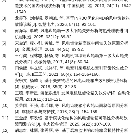
造技术的国内外现状分析[J]. 中国机械工程, 2013, 24(11): 1542
-1549.
[3]
龙霞飞, 刘伟强, 罗朝旭, 等. 基于INRBO优化FMD的风电齿轮箱
故障诊断[J]. 智慧电力, 2026, 54(1): 93-101.
[4]
何海军, 单诚. 风电齿轮箱一级太阳轮失效分析与热处理改进[J].
机械制造, 2025, 63(12): 89-92.
[5]
宋金辉, 程小利, 黄敏, 等. 风电齿轮箱高速中间轴失效原因分析
[J]. 金属热处理, 2019, 44(S1): 89-92.
[6]
王付岗, 程林志, 杨杨, 等. 风电机组增速齿轮箱第三级大齿轮失
效分析[J]. 机械传动, 2017, 41(8): 30-34.
[7]
闫俞廷, 牛立斌, 龙裕轩, 等. 电牵引采煤机右牵引部齿轮失效分
析[J]. 热加工工艺, 2021, 50(4): 154-156+160.
[8]
安宗文, 杨腾飞. 基于失效物理的风电齿轮箱失效相关机理分析
[J]. 机械设计, 2018, 35(6): 82-86.
[9]
王稳, 李新星. 装配误差引发风电机组齿轮箱失效分析[J]. 自动化
应用, 2018(11): 119-121.
[10]
姜荣国, 王强, 李若辉, 等. 风电齿轮箱小齿轮齿面剥落原因分析
[J]. 腐蚀科学与防护技, 2016, 28(2): 154-159.
[11]
王金娜, 李发钰. 基于模块化结构的风电齿轮箱可靠性分析与故
障预测方法[J]. 电力设备管理, 2025, 6(22): 107-109.
[12]
胡志红, 林丽, 张秀丽, 等. 基于磨粒监测的齿轮箱磨损特性分析