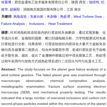
何晨博
：西安益通热工技术服务有限责任公司，陕西 西安；
徐经纬
,
纪
效华
,
赵振阳
：深能南京能源控股有限公司，江苏 南京
关键词:
风电齿轮
；
失效分析
；
夹杂物
；
热处理
；
Wind Turbine Gear
；
Failure Analysis
；
Inclusions
；
Heat Treatment
摘要:
针对风电机组齿轮箱内的行星齿轮失效断齿，通过宏观形貌、化
学成分分析、金相组织观察、断口扫描电镜分析、力学性能测试对失效
行星轮进行分析。结果表明：行星齿轮组织内部存在大量尺寸超标夹杂
物与高含碳量第二相质点，结合外加载荷作用，造成行星轮首先于齿根
处开裂失效。据此，提出了金属钢件熔炼过程中优化熔炼工艺，热处理
过程中采用均匀加热方式或热处理后进行二次回火与均匀化退火工艺。
Abstract:
The study focuses on the planet gear failure analysis of a
wind turbine gearbox. The failed planet gear was examined through
macroscopic observation, chemical composition analysis,
metallographic examination, fracture surface scanning electron
microscopy (SEM), and mechanical property testing. The results
indicated that a large number of oversized inclusions and carbon-rich
second-phase particles existed within the microstructure of the planet