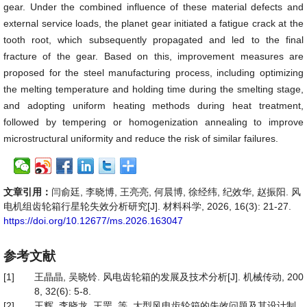
gear. Under the combined influence of these material defects and
external service loads, the planet gear initiated a fatigue crack at the
tooth root, which subsequently propagated and led to the final
fracture of the gear. Based on this, improvement measures are
proposed for the steel manufacturing process, including optimizing
the melting temperature and holding time during the smelting stage,
and adopting uniform heating methods during heat treatment,
followed by tempering or homogenization annealing to improve
microstructural uniformity and reduce the risk of similar failures.
文章引用：
闫俞廷, 李晓博, 王亮亮, 何晨博, 徐经纬, 纪效华, 赵振阳. 风
电机组齿轮箱行星轮失效分析研究[J]. 材料科学, 2026, 16(3): 21-27.
https://doi.org/10.12677/ms.2026.163047
参考文献
[1]
王晶晶, 吴晓铃. 风电齿轮箱的发展及技术分析[J]. 机械传动, 200
8, 32(6): 5-8.
[2]
王辉, 李晓龙, 王罡, 等. 大型风电齿轮箱的失效问题及其设计制