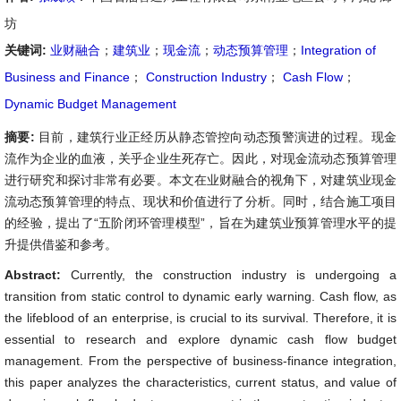
坊
关键词:
业财融合
；
建筑业
；
现金流
；
动态预算管理
；
Integration of
Business and Finance
；
Construction Industry
；
Cash Flow
；
Dynamic Budget Management
摘要:
目前，建筑行业正经历从静态管控向动态预警演进的过程。现金
流作为企业的血液，关乎企业生死存亡。因此，对现金流动态预算管理
进行研究和探讨非常有必要。本文在业财融合的视角下，对建筑业现金
流动态预算管理的特点、现状和价值进行了分析。同时，结合施工项目
的经验，提出了“五阶闭环管理模型”，旨在为建筑业预算管理水平的提
升提供借鉴和参考。
Abstract:
Currently, the construction industry is undergoing a
transition from static control to dynamic early warning. Cash flow, as
the lifeblood of an enterprise, is crucial to its survival. Therefore, it is
essential to research and explore dynamic cash flow budget
management. From the perspective of business-finance integration,
this paper analyzes the characteristics, current status, and value of