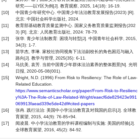
研究——以Y区为例[J]. 教育观察, 2025, 14(18): 16-19.
[10]
中国青少年研究中心. 中国青少年法治教育发展报告(2023) [R].
北京: 中国社会科学出版社, 2024.
[11]
教育部基础教育质量监测中心. 国家义务教育质量监测报告(202
3) [R]. 北京: 人民教育出版社, 2024: 78-79.
[12]
张华. 青少年法制教育: 困境与转型[J]. 中国青年社会科学, 2015,
34(3): 1-7.
[13]
苗学杰, 李琳. 家校社协同视角下法治副校长的角色困厄与融入
路向[J]. 教学与管理, 2025(35): 6-11.
[14]
马抗美, 袁芳. 当前中国青少年群体法治素养的整体图景[N]. 光明
日报, 2020-05-08(001).
[15]
Wright, N.D. (1996) From Risk to Resiliency: The Role of Law-
Related Education.
https://www.semanticscholar.org/paper/From-Risk-to-Resilienc
y%3A-The-Role-of-Law-Related-Wright/eaecf6de829423e991
069913faead339e5de42df#cited-papers
[16]
张冉. 践行法治: 美国中小学法治教育及对我国的启示[J]. 全球教
育展望, 2015, 44(9): 76-85+94.
[17]
闻凌晨. 中小学法治教育的学科课程编制与实施: 美国的经验[J].
全球教育展望, 2016, 45(2): 84-92.