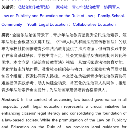
关键词:
《法治宣传教育法》
；
家校社
；
青少年法治教育
；
协同育人
；
Law on Publicity and Education on the Rule of Law
；
Family-School-
Community
；
Youth Legal Education
；
Collaborative Education
摘要:
全面依法治国背景下，青少年法治教育是提升公民法治素养、筑
牢法治社会根基的关键工程。《中华人民共和国法治宣传教育法》的颁
布为家校社协同推进青少年法治教育提供了法治遵循，但当前实践中仍
存在家庭基础缺位、学校主导不足、社会支持悬浮及协同机制碎片化等
困境。本文立足《法治宣传教育法》视域，从激活家庭法治教育功能、
优化学校主阵地作用、激发社会组织参与动力、健全家校社协同联动机
制四个维度，探索协同育人路径。本文旨在为破解青少年法治教育协同
难题提供实践参考，助力构建全场景、常态化的法治育人共同体，推动
青少年法治素养全面提升，为法治国家建设培育合格接班人。
Abstract:
In the context of advancing law-based governance in all
respects, youth legal education represents a crucial initiative for
enhancing citizens’ legal literacy and consolidating the foundation of
a law-based society. While the promulgation of the Law on Publicity
and Education on the Rule of Law provides legal guidance for