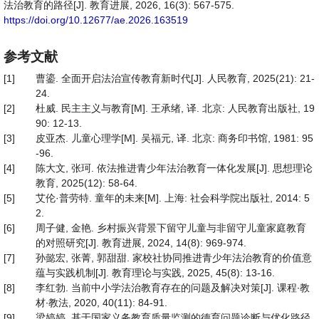
法治教育的路径[J]. 教育进展, 2026, 16(3): 567-575.
https://doi.org/10.12677/ae.2026.163519
参考文献
[1]
曹鎏. 全面开启法治宣传教育新时代[J]. 人民教育, 2025(21): 21-
24.
[2]
杜威. 民主主义与教育[M]. 王承绪, 译. 北京: 人民教育出版社, 19
90: 12-13.
[3]
皮亚杰. 儿童心理学[M]. 吴福元, 译. 北京: 商务印书馆, 1981: 95
-96.
[4]
陈大文, 张珂. 依法推进青少年法治教育一体化发展[J]. 思想理论
教育, 2025(12): 58-64.
[5]
艾伦·普劳特. 童年的未来[M]. 上海: 社会科学院出版社, 2014: 5
2.
[6]
周子健, 金艳. 乡村振兴背景下留守儿童与非留守儿童家庭教育
的对照研究[J]. 教育进展, 2024, 14(8): 969-974.
[7]
孙懿宏, 张菁, 郭甜甜. 家校社协同推进青少年法治教育的价值意
蕴与实践机制[J]. 教育理论与实践, 2025, 45(8): 13-16.
[8]
李红勃. 当前中小学法治教育存在的问题及解决对策[J]. 课程∙教
材∙教法, 2020, 40(11): 84-91.
[9]
梁婷婷. 基于国家义务教育质量监测的德育问题诊断与优化路径