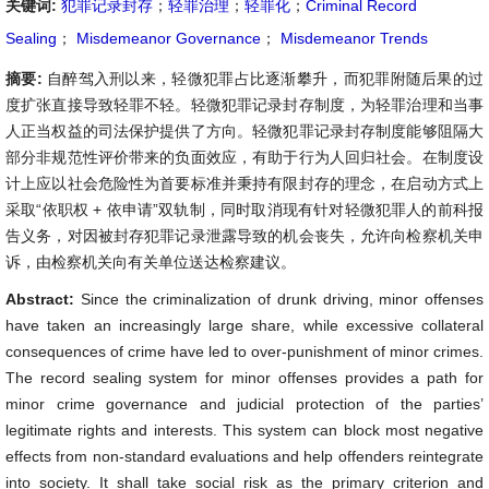
关键词:
犯罪记录封存
；
轻罪治理
；
轻罪化
；
Criminal Record
Sealing
；
Misdemeanor Governance
；
Misdemeanor Trends
摘要:
自醉驾入刑以来，轻微犯罪占比逐渐攀升，而犯罪附随后果的过
度扩张直接导致轻罪不轻。轻微犯罪记录封存制度，为轻罪治理和当事
人正当权益的司法保护提供了方向。轻微犯罪记录封存制度能够阻隔大
部分非规范性评价带来的负面效应，有助于行为人回归社会。在制度设
计上应以社会危险性为首要标准并秉持有限封存的理念，在启动方式上
采取“依职权 + 依申请”双轨制，同时取消现有针对轻微犯罪人的前科报
告义务，对因被封存犯罪记录泄露导致的机会丧失，允许向检察机关申
诉，由检察机关向有关单位送达检察建议。
Abstract:
Since the criminalization of drunk driving, minor offenses
have taken an increasingly large share, while excessive collateral
consequences of crime have led to over-punishment of minor crimes.
The record sealing system for minor offenses provides a path for
minor crime governance and judicial protection of the parties’
legitimate rights and interests. This system can block most negative
effects from non-standard evaluations and help offenders reintegrate
into society. It shall take social risk as the primary criterion and