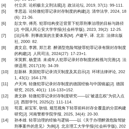
[4]
付立庆. 论积极主义刑法观[J]. 政法论坛, 2019, 37(1): 99-111.
[5]
李思远. 论轻微犯罪记录封存制度的构建[J]. 清华法学, 2024, 18
(6): 21-36.
[6]
彭文华, 傅亮. 犯罪结构变迁背景下犯罪刑事治理的目标与路径
[J]. 中国人民公安大学学报(社会科学版), 2023, 39(2): 12-25.
[7]
[法]马蒂. 刑事政策的主要体系[M]. 卢建平, 译. 北京: 法律出版
社, 2000: 82.
[8]
龚文启, 李茜, 郑兰君. 醉酒型危险驾驶罪犯罪记录有限封存制度
的构建[J]. 人民司法, 2024(27): 17-23+1.
[9]
宋英辉, 杨雯清. 未成年人犯罪记录封存制度的检视与完善[J]. 法
律适用, 2017(19): 34-39.
[10]
彭新林. 美国犯罪记录消灭制度及其启示[J]. 环球法律评论, 202
1, 43(1): 164-178.
[11]
卢天鸿. 轻微犯罪记录封存制度的德国经验与中国镜鉴[J]. 德国
研究, 2025, 40(1): 116-133+152.
[12]
唐文静. 轻微犯罪记录封存制度研究——以“被遗忘权”为切入点
[J]. 西部学刊, 2025(2): 111-114.
[13]
苟震, 郝宝军, 耿锐. 规范视角下轻罪前科封存全覆盖的分层构建
研究[J]. 河南警察学院学报, 2025, 34(4): 20-30.
[14]
孙本雄. 轻罪治理的经验与逻辑——以《关于办理醉酒危险驾驶
刑事案件的意见》为例[J]. 北京理工大学学报(社会科学版), 202