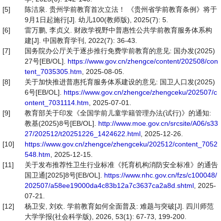
[5]
陈洁泉. 贵州学前教育首次立法！ 《贵州省学前教育条例》将于
9月1日起施行[J]. 幼儿100(教师版), 2025(7): 5.
[6]
雷万鹏, 李贞义. 财政学视野中普惠性公共学前教育服务体系构
建[J]. 中国教育学刊, 2022(7): 36-43.
[7]
国务院办公厅关于逐步推行免费学前教育的意见: 国办发(2025)
27号[EB/OL].
https://www.gov.cn/zhengce/content/202508/con
tent_7035305.htm
, 2025-08-05.
[8]
关于加快推进普惠托育服务体系建设的意见: 国卫人口发(2025)
6号[EB/OL].
https://www.gov.cn/zhengce/zhengceku/202507/c
ontent_7031114.htm
, 2025-07-01.
[9]
教育部关于印发《全国学前儿童学籍管理办法(试行)》的通知:
教基(2025)8号[EB/OL].
http://www.moe.gov.cn/srcsite/A06/s33
27/202512/t20251226_1424622.html
, 2025-12-26.
[10]
https://www.gov.cn/zhengce/zhengceku/202512/content_7052
548.htm
, 2025-12-15.
[11]
关于发布推荐性卫生行业标准《托育机构消防安全标准》的通告
国卫通[2025]8号[EB/OL].
https://www.nhc.gov.cn/fzs/c100048/
202507/a58ee19000da4c83b12a7c3637ca2a8d.shtml
, 2025-
07-21.
[12]
杨卫安, 刘欢. 学前教育如何全面普及: 难题与突破[J]. 四川师范
大学学报(社会科学版), 2026, 53(1): 67-73, 199-200.