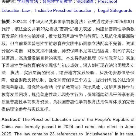
关键词:
学前教育法
；
普惠性学前教育
；
法治保障
；
Preschool
Education Law
；
Inclusive Preschool Education
；
Legal Safeguards
摘要:
2024年《中华人民共和国学前教育法》正式通过并于2025年6月
施行，该法全文共有23处提及“普惠性”相关表述，构建起普惠性学前教
育发展的根本法治遵循，推动我国普惠性学前教育进入规范化发展新阶
段。但当前我国普惠性学前教育在实践中仍面临立法配套不完善、资源
分配不均衡、财政支持不健全、师资保障不足等法治困境，制约了其公
益普惠、高质量发展目标的实现。本文将系统梳理《学前教育法》实施
下普惠性学前教育的法治现状与初步成效，深入剖析现存法治困境及立
法、执法、实践层面的根源，结合地方实践经验，从强化资源供给保
障、健全财政支持机制、强化师资保障三个方面，提出针对性的法治保
障完善路径。研究旨在推动《学前教育法》落地见效，破解普惠性学前
教育发展困境，规范普惠性幼儿园办学行为，保障适龄幼儿平等享有高
质量普惠性学前教育资源，为我国普惠性学前教育法治保障体系的完善
提供理论参考与实践支撑。
Abstract:
The Preschool Education Law of the People’s Republic of
China was formally passed in 2024 and came into effect in June
2025. The law contains 23 references to “inclusiveness” in its text,