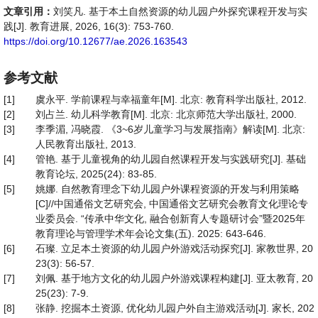
文章引用：
刘笑凡. 基于本土自然资源的幼儿园户外探究课程开发与实
践[J]. 教育进展, 2026, 16(3): 753-760.
https://doi.org/10.12677/ae.2026.163543
参考文献
[1]
虞永平. 学前课程与幸福童年[M]. 北京: 教育科学出版社, 2012.
[2]
刘占兰. 幼儿科学教育[M]. 北京: 北京师范大学出版社, 2000.
[3]
李季湄, 冯晓霞. 《3~6岁儿童学习与发展指南》解读[M]. 北京:
人民教育出版社, 2013.
[4]
管艳. 基于儿童视角的幼儿园自然课程开发与实践研究[J]. 基础
教育论坛, 2025(24): 83-85.
[5]
姚娜. 自然教育理念下幼儿园户外课程资源的开发与利用策略
[C]//中国通俗文艺研究会, 中国通俗文艺研究会教育文化理论专
业委员会. “传承中华文化, 融合创新育人专题研讨会”暨2025年
教育理论与管理学术年会论文集(五). 2025: 643-646.
[6]
石璨. 立足本土资源的幼儿园户外游戏活动探究[J]. 家教世界, 20
23(3): 56-57.
[7]
刘佩. 基于地方文化的幼儿园户外游戏课程构建[J]. 亚太教育, 20
25(23): 7-9.
[8]
张静. 挖掘本土资源, 优化幼儿园户外自主游戏活动[J]. 家长, 202