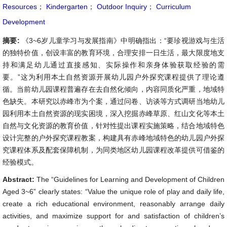
Resources
；
Kindergarten
；
Outdoor Inquiry
；
Curriculum
Development
摘要:
《3~6岁儿童学习与发展指南》中明确指出：“要珍视游戏与生活
的独特价值，创设丰富的教育环境，合理安排一日生活，最大限度地支
持和满足幼儿通过直接感知、实际操作和亲身体验获取经验的需
要。”这为利用本土自然资源开展幼儿园户外探究课程提供了理论遵
循。当前幼儿园课程普遍存在去自然化倾向，内容同质化严重，地域特
色缺失。本研究以赤峰市为个案，通过问卷、访谈等方式调研当地幼儿
园利用本土自然资源的现实困境，深入挖掘赤峰草原、红山文化等本土
自然与文化资源的教育价值，针对性提出课程实施策略，结合地域特色
设计完整的户外探究课程教案，构建具有赤峰地域特色的幼儿园户外探
究课程体系及配套保障机制，为同类地区幼儿园课程改革提供可借鉴的
经验模式。
Abstract:
The “Guidelines for Learning and Development of Children
Aged 3~6” clearly states: “Value the unique role of play and daily life,
create a rich educational environment, reasonably arrange daily
activities, and maximize support for and satisfaction of children’s