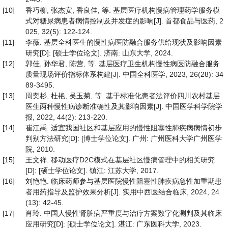
[10]
香巧柳, 张杰安, 香良佳, 等. 基层医疗机构慢病管理药学服务模
式对糖尿病患者病情控制及并发症的影响[J]. 首都食品与医药, 2
025, 32(5): 122-124.
[11]
李薇. 基层全科医生的慢性病医防融合服务供给现状及影响因素
研究[D]: [硕士学位论文]. 济南: 山东大学, 2024.
[12]
郭佳, 孙华君, 陈营, 等. 基层医疗卫生机构慢性病医防融合服务
质量现场评价指标体系构建[J]. 中国全科医学, 2023, 26(28): 34
89-3495.
[13]
周奕杉, 杜艳, 吴玉菊, 等. 基于标准化患者法评价四川农村基层
医生两种慢性病诊断准确性及其影响因素[J]. 中国医学科学院学
报, 2022, 44(2): 213-220.
[14]
崔江禹. 适宜我国社区和基层应用的慢性阻塞性肺疾病病情初步
判别方法研究[D]: [博士学位论文]. 广州: 广州医科大学广州医学
院, 2010.
[15]
王文祥. 移动医疗D2C模式在基层社区慢病管理中的相关研究
[D]: [硕士学位论文]. 镇江: 江苏大学, 2017.
[16]
刘艳艳. 临床药师参与基层医院慢性阻塞性肺疾病急性加重期患
者用药指导及监护效果分析[J]. 实用中西医结合临床, 2024, 24
(13): 42-45.
[17]
肖玲. 中国人慢性肾脏病严重度与治疗方案数字化测判及其临床
应用研究[D]: [硕士学位论文]. 湛江: 广东医科大学, 2023.