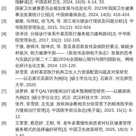
报解读[J]. 中国农村卫生, 2024, 16(9): 6-14, 33.
[2]
国家卫生健康委员会规划发展与信息化司. 2023年我国卫生健康
事业发展统计公报[J]. 中国病毒病杂志, 2024, 14(5): 416-424.
[3]
杨敬, 马伟杭, 徐飞鸿, 等. 浙江省分级诊疗现状及问题分析[J]. 中
华医院管理杂志, 2015, 31(12): 922-924.
[4]
张泽洪. 分级诊疗体系中基层医疗服务能力建构路径[J]. 中华医
院管理杂志, 2017, 33(2): 102-105.
[5]
于微, 唐铎洋, 陆坤贞, 等. 普及基层新发传染病防控要点, 赋能乡
村振兴, 助力健康中国——《新发传染病电子杂志》发展的思考
与实践[C]//第二十二届(2024)全国核心期刊与期刊国际化、网络
化研讨会论文集. 2024: 115-120.
[6]
孙雪景. 农村基层医疗机构卫生人力资源配置问题及对策研究
——以石家庄高新区为例[D]: [硕士学位论文]. 石家庄: 河北师范
大学, 2020.
[7]
涂梦婷. 基于QALY的慢病治疗成本预测模型研究——以糖尿病
为例[D]: [硕士学位论文]. 武汉: 武汉科技大学, 2020.
[8]
张丹, 宋雪骄, 左先波. 按疾病诊断相关分组背景下的精准医学助
力慢病治疗管理[J]. 中国医学前沿杂志(电子版), 2023, 15(1): 8-
12.
[9]
王萱萱, 蔡思妤, 王刚, 等. 老年多重慢性病患者对社区健康管理
服务模式的选择偏好研究[J]. 中国卫生政策研究, 2025, 18(3): 3
2-40.