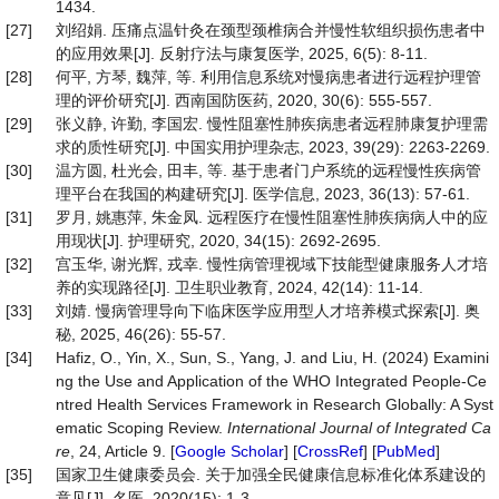
1434.
[27]
刘绍娟. 压痛点温针灸在颈型颈椎病合并慢性软组织损伤患者中
的应用效果[J]. 反射疗法与康复医学, 2025, 6(5): 8-11.
[28]
何平, 方琴, 魏萍, 等. 利用信息系统对慢病患者进行远程护理管
理的评价研究[J]. 西南国防医药, 2020, 30(6): 555-557.
[29]
张义静, 许勤, 李国宏. 慢性阻塞性肺疾病患者远程肺康复护理需
求的质性研究[J]. 中国实用护理杂志, 2023, 39(29): 2263-2269.
[30]
温方圆, 杜光会, 田丰, 等. 基于患者门户系统的远程慢性疾病管
理平台在我国的构建研究[J]. 医学信息, 2023, 36(13): 57-61.
[31]
罗月, 姚惠萍, 朱金凤. 远程医疗在慢性阻塞性肺疾病病人中的应
用现状[J]. 护理研究, 2020, 34(15): 2692-2695.
[32]
宫玉华, 谢光辉, 戎幸. 慢性病管理视域下技能型健康服务人才培
养的实现路径[J]. 卫生职业教育, 2024, 42(14): 11-14.
[33]
刘婧. 慢病管理导向下临床医学应用型人才培养模式探索[J]. 奥
秘, 2025, 46(26): 55-57.
[34]
Hafiz, O., Yin, X., Sun, S., Yang, J. and Liu, H. (2024) Examini
ng the Use and Application of the WHO Integrated People-Ce
ntred Health Services Framework in Research Globally: A Syst
ematic Scoping Review.
International Journal of Integrated Ca
re
, 24, Article 9. [
Google Scholar
] [
CrossRef
] [
PubMed
]
[35]
国家卫生健康委员会. 关于加强全民健康信息标准化体系建设的
意见[J]. 名医, 2020(15): 1-3.