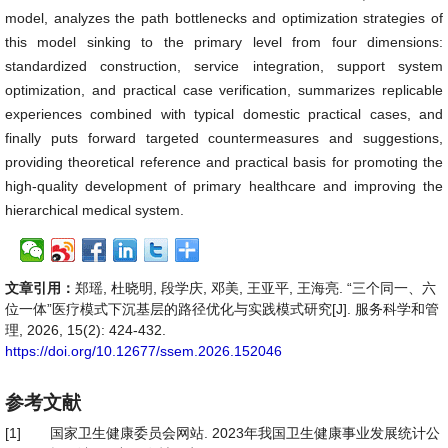
model, analyzes the path bottlenecks and optimization strategies of
this model sinking to the primary level from four dimensions:
standardized construction, service integration, support system
optimization, and practical case verification, summarizes replicable
experiences combined with typical domestic practical cases, and
finally puts forward targeted countermeasures and suggestions,
providing theoretical reference and practical basis for promoting the
high-quality development of primary healthcare and improving the
hierarchical medical system.
文章引用：
郑瑶, 杜晓明, 段学庆, 邓美, 王亚平, 王海亮. “三个同一、六
位一体”医疗模式下沉基层的路径优化与实践模式研究[J]. 服务科学和管
理, 2026, 15(2): 424-432.
https://doi.org/10.12677/ssem.2026.152046
参考文献
[1]
国家卫生健康委员会网站. 2023年我国卫生健康事业发展统计公