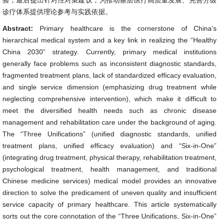
验，最后提出针对性对策建议，为推动基层医疗高质量发展、完善分级
诊疗体系提供理论参考与实践依据。
Abstract:
Primary healthcare is the cornerstone of China’s
hierarchical medical system and a key link in realizing the “Healthy
China 2030” strategy. Currently, primary medical institutions
generally face problems such as inconsistent diagnostic standards,
fragmented treatment plans, lack of standardized efficacy evaluation,
and single service dimension (emphasizing drug treatment while
neglecting comprehensive intervention), which make it difficult to
meet the diversified health needs such as chronic disease
management and rehabilitation care under the background of aging.
The “Three Unifications” (unified diagnostic standards, unified
treatment plans, unified efficacy evaluation) and “Six-in-One”
(integrating drug treatment, physical therapy, rehabilitation treatment,
psychological treatment, health management, and traditional
Chinese medicine services) medical model provides an innovative
direction to solve the predicament of uneven quality and insufficient
service capacity of primary healthcare. This article systematically
sorts out the core connotation of the “Three Unifications, Six-in-One”