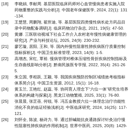
[18]
李晓娟, 李献周. 基层医院临床药师对心血管慢病患者实施入院
药物重整的实践与分析[J]. 中国老年保健医学, 2024, 22(1): 131
-134.
[19]
王楚慧, 周鹏翔, 翟所迪, 等. 基层医院四类慢性病长处方药品目
录中药物配备调研[J]. 临床药物治疗杂志, 2021, 19(5): 47-50.
[20]
黄娜. 三医联动视域下社会工作介入农村老年慢性病健康管理的
研究[J]. 产业与科技论坛, 2025, 24(9): 230-232.
[21]
廖艺璇, 居阳, 王和, 等. 国内外慢性阻塞性肺疾病医疗质量控制
指标探析[J]. 中国卫生标准管理, 2023, 14(9): 1-5.
[22]
高增杰, 宋红, 覃裕. 慢病管理对椎体压缩性骨折疾病控制指标及
生存曲线影响分析[J]. 黔南民族医专学报, 2022, 35(4): 261-26
5.
[23]
朱立国, 李程跃, 王颖, 等. 我国疾病预防控制区域绩效考核指标
体系简介[J]. 中国卫生资源, 2012, 15(1): 16-18.
[24]
黄玉兰, 王艳红, 赵蕊, 等. 协同育人理念下“六位一体”研究生培养
体系的构建与探索[J]. 黑龙江动物繁殖, 2025, 33(1): 76-80.
[25]
张晨晨, 张芷蓓, 何锐, 等. 冯五金教授六位一体理念治疗功能性
消化不良的临证经验浅析[J]. 中医临床研究, 2024, 16(25): 117-
121.
[26]
刘怀全, 陈波, 杨诗力, 等. 通过胆碱能抗炎通路探讨针灸治疗慢
性阻塞性肺疾病的作用机制[J]. 世界中医药, 2025, 20(8): 1429-