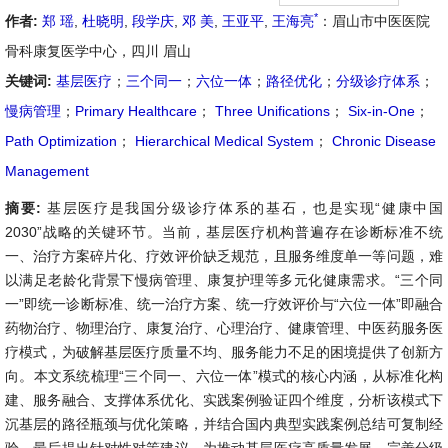
*
作者:
郑 瑶
,
杜晓明
,
段学庆
,
邓 美
,
王亚平
,
王海亮
：眉山市中医医院
骨科康复医学中心，四川 眉山
关键词:
基层医疗
；
三个同一
；
六位一体
；
路径优化
；
分级诊疗体系
；
慢病管理
；
Primary Healthcare
；
Three Unifications
；
Six-in-One
；
Path Optimization
；
Hierarchical Medical System
；
Chronic Disease
Management
摘要:
基层医疗是我国分级诊疗体系的基石，也是实现“健康中国
2030”战略的关键环节。当前，基层医疗机构普遍存在诊断标准不统
一、治疗方案碎片化、疗效评价缺乏规范，且服务维度单一等问题，难
以满足老龄化背景下慢病管理、康复护理等多元化健康需求。“三个同
一”即统一诊断标准、统一治疗方案、统一疗效评价与“六位一体”即融合
药物治疗、物理治疗、康复治疗、心理治疗、健康管理、中医药服务医
疗模式，为破解基层医疗质量不均、服务能力不足的困境提供了创新方
向。本文系统梳理“三个同一、六位一体”模式的核心内涵，从标准化构
建、服务融合、支撑体系优化、实践案例验证四个维度，分析该模式下
沉基层的路径瓶颈与优化策略，并结合国内典型实践案例总结可复制经