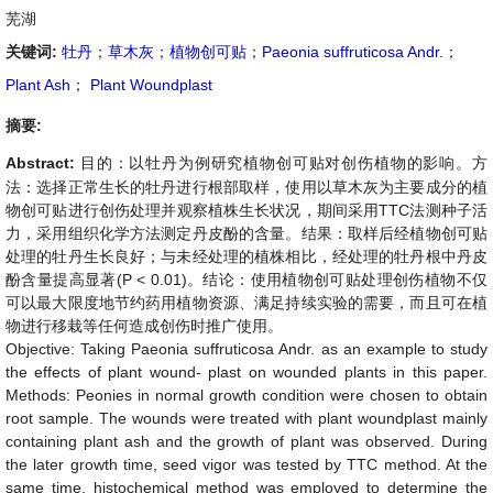
芜湖
关键词:
牡丹
；
草木灰
；
植物创可贴
；
Paeonia suffruticosa Andr.
；
Plant Ash
；
Plant Woundplast
摘要:
Abstract:
目的：以牡丹为例研究植物创可贴对创伤植物的影响。方
法：选择正常生长的牡丹进行根部取样，使用以草木灰为主要成分的植
物创可贴进行创伤处理并观察植株生长状况，期间采用TTC法测种子活
力，采用组织化学方法测定丹皮酚的含量。结果：取样后经植物创可贴
处理的牡丹生长良好；与未经处理的植株相比，经处理的牡丹根中丹皮
酚含量提高显著(P < 0.01)。结论：使用植物创可贴处理创伤植物不仅
可以最大限度地节约药用植物资源、满足持续实验的需要，而且可在植
物进行移栽等任何造成创伤时推广使用。
Objective: Taking Paeonia suffruticosa Andr. as an example to study
the effects of plant wound- plast on wounded plants in this paper.
Methods: Peonies in normal growth condition were chosen to obtain
root sample. The wounds were treated with plant woundplast mainly
containing plant ash and the growth of plant was observed. During
the later growth time, seed vigor was tested by TTC method. At the
same time, histochemical method was employed to determine the