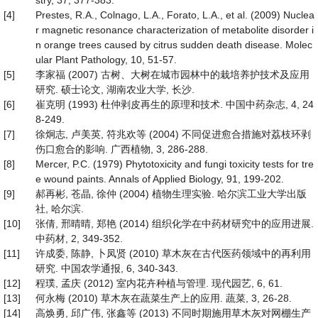
stry, 37, 377-383.
[4]
Prestes, R.A., Colnago, L.A., Forato, L.A., et al. (2009) Nuclea
r magnetic resonance characterization of metabolite disorder i
n orange trees caused by citrus sudden death disease. Molec
ular Plant Pathology, 10, 51-57.
[5]
李家福 (2007) 古树、大树在城市园林中的栽培养护技术及应用
研究. 硕士论文, 湖南农业大学, 长沙.
[6]
崔克明 (1993) 杜仲剥皮再生的原理和技术. 中国中药杂志, 4, 24
8-249.
[7]
徐炯志, 卢美英, 符兆欢等 (2004) 不同促进愈合措施对荔枝环剥
伤口愈合的影响. 广西植物, 3, 286-288.
[8]
Mercer, P.C. (1979) Phytotoxicity and fungi toxicity tests for tre
e wound paints. Annals of Applied Biology, 91, 199-202.
[9]
郝再彬, 苍晶, 徐仲 (2004) 植物生理实验. 哈尔滨工业大学出版
社, 哈尔滨.
[10]
张倩, 邢晴晴, 郑艳 (2014) 组织化学在中药材研究中的应用进展.
中药材, 2, 349-352.
[11]
许成委, 陈静, 卜凤贤 (2010) 草木灰在古代医药领域中的再利用
研究. 中国农学通报, 6, 340-343.
[12]
程璞, 孟庆 (2012) 室内花卉种植与管理. 现代园艺, 6, 61.
[13]
何永梅 (2010) 草木灰在蔬菜生产上的应用. 蔬菜, 3, 26-28.
[14]
高焕勇, 邱广伟, 张鑫等 (2013) 不同时期施用草木灰对网棚生产