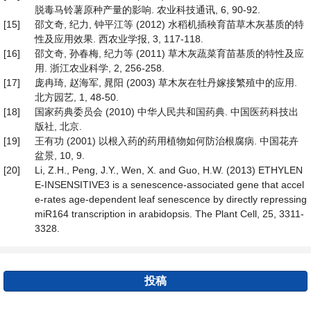
脱毒马铃薯原种产量的影响. 农业科技通讯, 6, 90-92.
[15]
邵文奇, 纪力, 钟平江等 (2012) 水稻机插秧育苗草木灰基质的特
性及应用效果. 西农业学报, 3, 117-118.
[16]
邵文奇, 孙春梅, 纪力等 (2011) 草木灰蔬菜育苗基质的特性及应
用. 浙江农业科学, 2, 256-258.
[17]
庞冉琦, 赵海军, 晁阳 (2003) 草木灰在牡丹嫁接繁殖中的应用.
北方园艺, 1, 48-50.
[18]
国家药典委员会 (2010) 中华人民共和国药典. 中国医药科技出
版社, 北京.
[19]
王有功 (2001) 以根入药的药用植物如何防治根腐病. 中国花卉
盆景, 10, 9.
[20]
Li, Z.H., Peng, J.Y., Wen, X. and Guo, H.W. (2013) ETHYLEN
E-INSENSITIVE3 is a senescence-associated gene that accel
e-rates age-dependent leaf senescence by directly repressing
miR164 transcription in arabidopsis. The Plant Cell, 25, 3311-
3328.
投稿