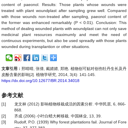
content of paeonol. Results: Those plants whose wounds were
treated with plant woundplast after sampling grew well. Compared
with those wounds non-treated after sampling, paeonol content of
the former was enhanced remarkably (P < 0.01). Conclusion: This
method of dealing wounded plants with woundplast can not only save
medicinal plant resources maximumly and meet the need of
continuous experiments, but also be used spreadly with those plants
wounded during transplantion or other situations.
文章引用：
邢晴晴, 张倩, 戴婧婧, 郑艳. 植物创可贴对创伤牡丹生长及丹
皮酚含量的影响[J]. 植物学研究, 2014, 3(4): 141-145.
https://dx.doi.org/10.12677/BR.2014.34018
参考文献
[1]
龙文林 (2012) 影响植物移栽成活的因素分析. 中华民居, 6, 866-
868.
[2]
齐成 (2006) 小叶白蜡大树移栽. 中国林业, 13, 39.
[3]
Rudolf, P.O. (1939) Why forest plantations fail. Journal of Fore